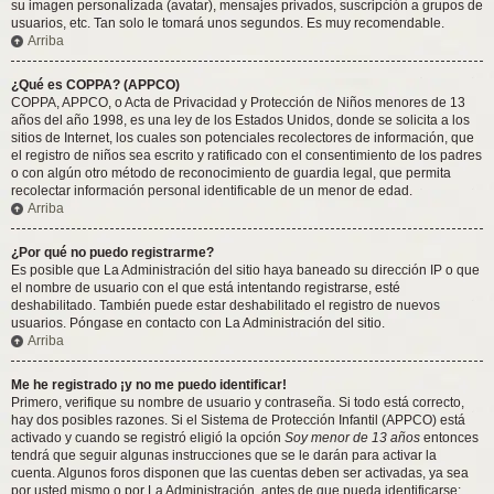
su imagen personalizada (avatar), mensajes privados, suscripción a grupos de
usuarios, etc. Tan solo le tomará unos segundos. Es muy recomendable.
Arriba
¿Qué es COPPA? (APPCO)
COPPA, APPCO, o Acta de Privacidad y Protección de Niños menores de 13
años del año 1998, es una ley de los Estados Unidos, donde se solicita a los
sitios de Internet, los cuales son potenciales recolectores de información, que
el registro de niños sea escrito y ratificado con el consentimiento de los padres
o con algún otro método de reconocimiento de guardia legal, que permita
recolectar información personal identificable de un menor de edad.
Arriba
¿Por qué no puedo registrarme?
Es posible que La Administración del sitio haya baneado su dirección IP o que
el nombre de usuario con el que está intentando registrarse, esté
deshabilitado. También puede estar deshabilitado el registro de nuevos
usuarios. Póngase en contacto con La Administración del sitio.
Arriba
Me he registrado ¡y no me puedo identificar!
Primero, verifique su nombre de usuario y contraseña. Si todo está correcto,
hay dos posibles razones. Si el Sistema de Protección Infantil (APPCO) está
activado y cuando se registró eligió la opción
Soy menor de 13 años
entonces
tendrá que seguir algunas instrucciones que se le darán para activar la
cuenta. Algunos foros disponen que las cuentas deben ser activadas, ya sea
por usted mismo o por La Administración, antes de que pueda identificarse;