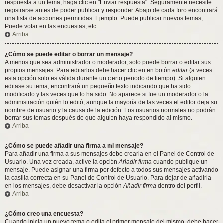
respuesta a un tema, haga clic en "Enviar respuesta". Seguramente necesite
registrarse antes de poder publicar y responder. Abajo de cada foro encontrará
una lista de acciones permitidas. Ejemplo: Puede publicar nuevos temas,
Puede votar en las encuestas, etc.
Arriba
¿Cómo se puede editar o borrar un mensaje?
A menos que sea administrador o moderador, solo puede borrar o editar sus
propios mensajes. Para editarlos debe hacer clic en en botón
editar
(a veces
esta opción solo es válida durante un cierto periodo de tiempo). Si alguien
editase su tema, encontrará un pequeño texto indicando que ha sido
modificado y las veces que lo ha sido. No aparece si fue un moderador o la
administración quién lo editó, aunque la mayoría de las veces el editor deja su
nombre de usuario y la causa de la edición. Los usuarios normales no podrán
borrar sus temas después de que alguien haya respondido al mismo.
Arriba
¿Cómo se puede añadir una firma a mi mensaje?
Para añadir una firma a sus mensajes debe crearla en el Panel de Control de
Usuario. Una vez creada, active la opción
Añadir firma
cuando publique un
mensaje. Puede asignar una firma por defecto a todos sus mensajes activando
la casilla correcta en su Panel de Control de Usuario. Para dejar de añadirla
en los mensajes, debe desactivar la opción
Añadir firma
dentro del perfil.
Arriba
¿Cómo creo una encuesta?
Cuando inicia un nuevo tema o edita el primer mensaje del mismo, debe hacer