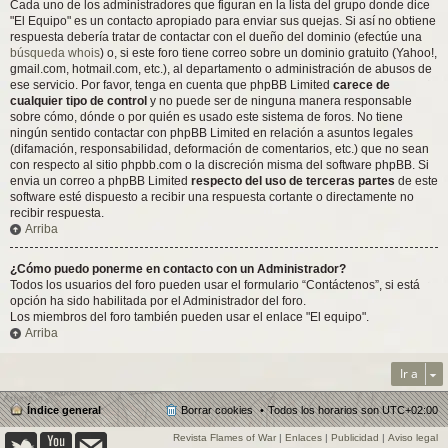
Cada uno de los administradores que figuran en la lista del grupo donde dice
"El Equipo" es un contacto apropiado para enviar sus quejas. Si así no obtiene
respuesta debería tratar de contactar con el dueño del dominio (efectúe una
búsqueda whois
) o, si este foro tiene correo sobre un dominio gratuito (Yahoo!,
gmail.com, hotmail.com, etc.), al departamento o administración de abusos de
ese servicio. Por favor, tenga en cuenta que phpBB Limited
carece de
cualquier tipo de control
y no puede ser de ninguna manera responsable
sobre cómo, dónde o por quién es usado este sistema de foros. No tiene
ningún sentido contactar con phpBB Limited en relación a asuntos legales
(difamación, responsabilidad, deformación de comentarios, etc.) que no sean
con respecto al sitio phpbb.com o la discreción misma del software phpBB. Si
envia un correo a phpBB Limited
respecto del uso de terceras partes
de este
software esté dispuesto a recibir una respuesta cortante o directamente no
recibir respuesta.
Arriba
¿Cómo puedo ponerme en contacto con un Administrador?
Todos los usuarios del foro pueden usar el formulario “Contáctenos”, si está
opción ha sido habilitada por el Administrador del foro.
Los miembros del foro también pueden usar el enlace "El equipo".
Arriba
Ir a
Índice general
Borrar cookies
Todos los horarios son
UTC+02:00
Revista Flames of War
|
Enlaces
|
Publicidad
|
Aviso legal