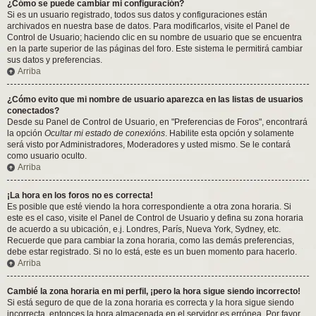
¿Cómo se puede cambiar mi configuración?
Si es un usuario registrado, todos sus datos y configuraciones están
archivados en nuestra base de datos. Para modificarlos, visite el Panel de
Control de Usuario; haciendo clic en su nombre de usuario que se encuentra
en la parte superior de las páginas del foro. Este sistema le permitirá cambiar
sus datos y preferencias.
Arriba
¿Cómo evito que mi nombre de usuario aparezca en las listas de usuarios
conectados?
Desde su Panel de Control de Usuario, en "Preferencias de Foros", encontrará
la opción
Ocultar mi estado de conexións
. Habilite esta opción y solamente
será visto por Administradores, Moderadores y usted mismo. Se le contará
como usuario oculto.
Arriba
¡La hora en los foros no es correcta!
Es posible que esté viendo la hora correspondiente a otra zona horaria. Si
este es el caso, visite el Panel de Control de Usuario y defina su zona horaria
de acuerdo a su ubicación, e.j. Londres, París, Nueva York, Sydney, etc.
Recuerde que para cambiar la zona horaria, como las demás preferencias,
debe estar registrado. Si no lo está, este es un buen momento para hacerlo.
Arriba
Cambié la zona horaria en mi perfil, ¡pero la hora sigue siendo incorrecto!
Si está seguro de que de la zona horaria es correcta y la hora sigue siendo
incorrecta, entonces la hora almacenada en el servidor es errónea. Por favor