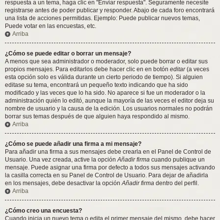
respuesta a un tema, haga clic en "Enviar respuesta". Seguramente necesite
registrarse antes de poder publicar y responder. Abajo de cada foro encontrará
una lista de acciones permitidas. Ejemplo: Puede publicar nuevos temas,
Puede votar en las encuestas, etc.
Arriba
¿Cómo se puede editar o borrar un mensaje?
A menos que sea administrador o moderador, solo puede borrar o editar sus
propios mensajes. Para editarlos debe hacer clic en en botón
editar
(a veces
esta opción solo es válida durante un cierto periodo de tiempo). Si alguien
editase su tema, encontrará un pequeño texto indicando que ha sido
modificado y las veces que lo ha sido. No aparece si fue un moderador o la
administración quién lo editó, aunque la mayoría de las veces el editor deja su
nombre de usuario y la causa de la edición. Los usuarios normales no podrán
borrar sus temas después de que alguien haya respondido al mismo.
Arriba
¿Cómo se puede añadir una firma a mi mensaje?
Para añadir una firma a sus mensajes debe crearla en el Panel de Control de
Usuario. Una vez creada, active la opción
Añadir firma
cuando publique un
mensaje. Puede asignar una firma por defecto a todos sus mensajes activando
la casilla correcta en su Panel de Control de Usuario. Para dejar de añadirla
en los mensajes, debe desactivar la opción
Añadir firma
dentro del perfil.
Arriba
¿Cómo creo una encuesta?
Cuando inicia un nuevo tema o edita el primer mensaje del mismo, debe hacer