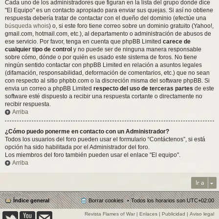
Cada uno de los administradores que figuran en la lista del grupo donde dice
"El Equipo" es un contacto apropiado para enviar sus quejas. Si así no obtiene
respuesta debería tratar de contactar con el dueño del dominio (efectúe una
búsqueda whois
) o, si este foro tiene correo sobre un dominio gratuito (Yahoo!,
gmail.com, hotmail.com, etc.), al departamento o administración de abusos de
ese servicio. Por favor, tenga en cuenta que phpBB Limited
carece de
cualquier tipo de control
y no puede ser de ninguna manera responsable
sobre cómo, dónde o por quién es usado este sistema de foros. No tiene
ningún sentido contactar con phpBB Limited en relación a asuntos legales
(difamación, responsabilidad, deformación de comentarios, etc.) que no sean
con respecto al sitio phpbb.com o la discreción misma del software phpBB. Si
envia un correo a phpBB Limited
respecto del uso de terceras partes
de este
software esté dispuesto a recibir una respuesta cortante o directamente no
recibir respuesta.
Arriba
¿Cómo puedo ponerme en contacto con un Administrador?
Todos los usuarios del foro pueden usar el formulario “Contáctenos”, si está
opción ha sido habilitada por el Administrador del foro.
Los miembros del foro también pueden usar el enlace "El equipo".
Arriba
Ir a
Índice general
Borrar cookies
Todos los horarios son
UTC+02:00
Revista Flames of War
|
Enlaces
|
Publicidad
|
Aviso legal