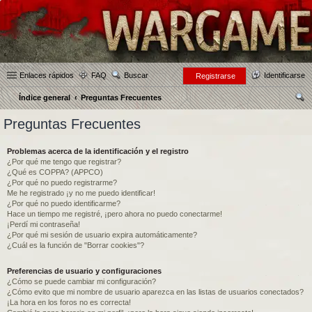
Enlaces rápidos
FAQ
Buscar
Identificarse
Registrarse
Índice general
Preguntas Frecuentes
us
Preguntas Frecuentes
car
Problemas acerca de la identificación y el registro
¿Por qué me tengo que registrar?
¿Qué es COPPA? (APPCO)
¿Por qué no puedo registrarme?
Me he registrado ¡y no me puedo identificar!
¿Por qué no puedo identificarme?
Hace un tiempo me registré, ¡pero ahora no puedo conectarme!
¡Perdí mi contraseña!
¿Por qué mi sesión de usuario expira automáticamente?
¿Cuál es la función de "Borrar cookies"?
Preferencias de usuario y configuraciones
¿Cómo se puede cambiar mi configuración?
¿Cómo evito que mi nombre de usuario aparezca en las listas de usuarios conectados?
¡La hora en los foros no es correcta!