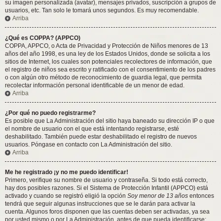
su imagen personalizada (avatar), mensajes privados, suscripción a grupos de
usuarios, etc. Tan solo le tomará unos segundos. Es muy recomendable.
Arriba
¿Qué es COPPA? (APPCO)
COPPA, APPCO, o Acta de Privacidad y Protección de Niños menores de 13
años del año 1998, es una ley de los Estados Unidos, donde se solicita a los
sitios de Internet, los cuales son potenciales recolectores de información, que
el registro de niños sea escrito y ratificado con el consentimiento de los padres
o con algún otro método de reconocimiento de guardia legal, que permita
recolectar información personal identificable de un menor de edad.
Arriba
¿Por qué no puedo registrarme?
Es posible que La Administración del sitio haya baneado su dirección IP o que
el nombre de usuario con el que está intentando registrarse, esté
deshabilitado. También puede estar deshabilitado el registro de nuevos
usuarios. Póngase en contacto con La Administración del sitio.
Arriba
Me he registrado ¡y no me puedo identificar!
Primero, verifique su nombre de usuario y contraseña. Si todo está correcto,
hay dos posibles razones. Si el Sistema de Protección Infantil (APPCO) está
activado y cuando se registró eligió la opción
Soy menor de 13 años
entonces
tendrá que seguir algunas instrucciones que se le darán para activar la
cuenta. Algunos foros disponen que las cuentas deben ser activadas, ya sea
por usted mismo o por La Administración, antes de que pueda identificarse;