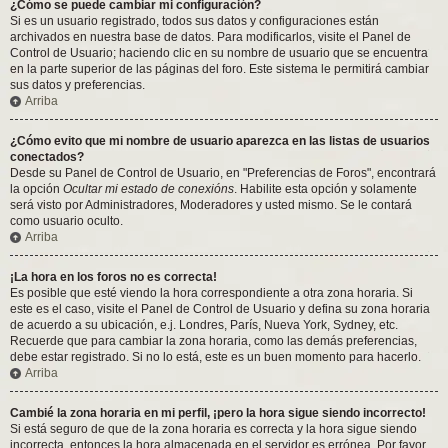
¿Cómo se puede cambiar mi configuración?
Si es un usuario registrado, todos sus datos y configuraciones están
archivados en nuestra base de datos. Para modificarlos, visite el Panel de
Control de Usuario; haciendo clic en su nombre de usuario que se encuentra
en la parte superior de las páginas del foro. Este sistema le permitirá cambiar
sus datos y preferencias.
Arriba
¿Cómo evito que mi nombre de usuario aparezca en las listas de usuarios
conectados?
Desde su Panel de Control de Usuario, en "Preferencias de Foros", encontrará
la opción
Ocultar mi estado de conexións
. Habilite esta opción y solamente
será visto por Administradores, Moderadores y usted mismo. Se le contará
como usuario oculto.
Arriba
¡La hora en los foros no es correcta!
Es posible que esté viendo la hora correspondiente a otra zona horaria. Si
este es el caso, visite el Panel de Control de Usuario y defina su zona horaria
de acuerdo a su ubicación, e.j. Londres, París, Nueva York, Sydney, etc.
Recuerde que para cambiar la zona horaria, como las demás preferencias,
debe estar registrado. Si no lo está, este es un buen momento para hacerlo.
Arriba
Cambié la zona horaria en mi perfil, ¡pero la hora sigue siendo incorrecto!
Si está seguro de que de la zona horaria es correcta y la hora sigue siendo
incorrecta, entonces la hora almacenada en el servidor es errónea. Por favor