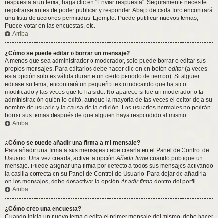
respuesta a un tema, haga clic en "Enviar respuesta". Seguramente necesite
registrarse antes de poder publicar y responder. Abajo de cada foro encontrará
una lista de acciones permitidas. Ejemplo: Puede publicar nuevos temas,
Puede votar en las encuestas, etc.
Arriba
¿Cómo se puede editar o borrar un mensaje?
A menos que sea administrador o moderador, solo puede borrar o editar sus
propios mensajes. Para editarlos debe hacer clic en en botón
editar
(a veces
esta opción solo es válida durante un cierto periodo de tiempo). Si alguien
editase su tema, encontrará un pequeño texto indicando que ha sido
modificado y las veces que lo ha sido. No aparece si fue un moderador o la
administración quién lo editó, aunque la mayoría de las veces el editor deja su
nombre de usuario y la causa de la edición. Los usuarios normales no podrán
borrar sus temas después de que alguien haya respondido al mismo.
Arriba
¿Cómo se puede añadir una firma a mi mensaje?
Para añadir una firma a sus mensajes debe crearla en el Panel de Control de
Usuario. Una vez creada, active la opción
Añadir firma
cuando publique un
mensaje. Puede asignar una firma por defecto a todos sus mensajes activando
la casilla correcta en su Panel de Control de Usuario. Para dejar de añadirla
en los mensajes, debe desactivar la opción
Añadir firma
dentro del perfil.
Arriba
¿Cómo creo una encuesta?
Cuando inicia un nuevo tema o edita el primer mensaje del mismo, debe hacer