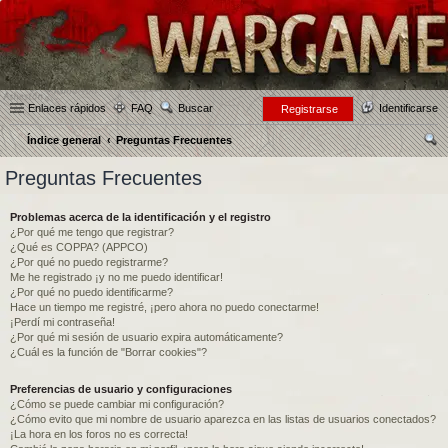
Enlaces rápidos
FAQ
Buscar
Identificarse
Registrarse
Índice general
Preguntas Frecuentes
us
Preguntas Frecuentes
car
Problemas acerca de la identificación y el registro
¿Por qué me tengo que registrar?
¿Qué es COPPA? (APPCO)
¿Por qué no puedo registrarme?
Me he registrado ¡y no me puedo identificar!
¿Por qué no puedo identificarme?
Hace un tiempo me registré, ¡pero ahora no puedo conectarme!
¡Perdí mi contraseña!
¿Por qué mi sesión de usuario expira automáticamente?
¿Cuál es la función de "Borrar cookies"?
Preferencias de usuario y configuraciones
¿Cómo se puede cambiar mi configuración?
¿Cómo evito que mi nombre de usuario aparezca en las listas de usuarios conectados?
¡La hora en los foros no es correcta!