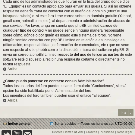
Cada uno de los administradores que figuran en la lista del grupo donde dice
"El Equipo" es un contacto apropiado para enviar sus quejas. Si así no obtiene
respuesta debería tratar de contactar con el dueño del dominio (efectúe una
búsqueda whois
) o, si este foro tiene correo sobre un dominio gratuito (Yahoo!,
gmail.com, hotmail.com, etc.), al departamento o administración de abusos de
ese servicio. Por favor, tenga en cuenta que phpBB Limited
carece de
cualquier tipo de control
y no puede ser de ninguna manera responsable
sobre cómo, dónde o por quién es usado este sistema de foros. No tiene
ningún sentido contactar con phpBB Limited en relación a asuntos legales
(difamación, responsabilidad, deformación de comentarios, etc.) que no sean
con respecto al sitio phpbb.com o la discreción misma del software phpBB. Si
envia un correo a phpBB Limited
respecto del uso de terceras partes
de este
software esté dispuesto a recibir una respuesta cortante o directamente no
recibir respuesta.
Arriba
¿Cómo puedo ponerme en contacto con un Administrador?
Todos los usuarios del foro pueden usar el formulario “Contáctenos”, si está
opción ha sido habilitada por el Administrador del foro.
Los miembros del foro también pueden usar el enlace "El equipo".
Arriba
Ir a
Índice general
Borrar cookies
Todos los horarios son
UTC+02:00
Revista Flames of War
|
Enlaces
|
Publicidad
|
Aviso legal