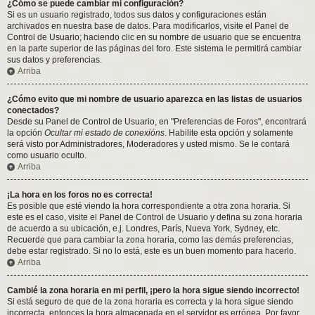
¿Cómo se puede cambiar mi configuración?
Si es un usuario registrado, todos sus datos y configuraciones están
archivados en nuestra base de datos. Para modificarlos, visite el Panel de
Control de Usuario; haciendo clic en su nombre de usuario que se encuentra
en la parte superior de las páginas del foro. Este sistema le permitirá cambiar
sus datos y preferencias.
Arriba
¿Cómo evito que mi nombre de usuario aparezca en las listas de usuarios
conectados?
Desde su Panel de Control de Usuario, en "Preferencias de Foros", encontrará
la opción
Ocultar mi estado de conexións
. Habilite esta opción y solamente
será visto por Administradores, Moderadores y usted mismo. Se le contará
como usuario oculto.
Arriba
¡La hora en los foros no es correcta!
Es posible que esté viendo la hora correspondiente a otra zona horaria. Si
este es el caso, visite el Panel de Control de Usuario y defina su zona horaria
de acuerdo a su ubicación, e.j. Londres, París, Nueva York, Sydney, etc.
Recuerde que para cambiar la zona horaria, como las demás preferencias,
debe estar registrado. Si no lo está, este es un buen momento para hacerlo.
Arriba
Cambié la zona horaria en mi perfil, ¡pero la hora sigue siendo incorrecto!
Si está seguro de que de la zona horaria es correcta y la hora sigue siendo
incorrecta, entonces la hora almacenada en el servidor es errónea. Por favor