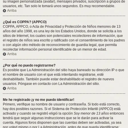
su imagen personalizada (avatar), mensajes privados, suscripción a grupos de
usuarios, etc. Tan solo le tomará unos segundos. Es muy recomendable.
Arriba
¿Qué es COPPA? (APPCO)
COPPA, APPCO, o Acta de Privacidad y Protección de Niños menores de 13
años del año 1998, es una ley de los Estados Unidos, donde se solicita a los
sitios de Internet, los cuales son potenciales recolectores de información, que
el registro de niños sea escrito y ratificado con el consentimiento de los padres
o con algún otro método de reconocimiento de guardia legal, que permita
recolectar información personal identificable de un menor de edad.
Arriba
¿Por qué no puedo registrarme?
Es posible que La Administración del sitio haya baneado su dirección IP o que
el nombre de usuario con el que está intentando registrarse, esté
deshabilitado. También puede estar deshabilitado el registro de nuevos
usuarios. Póngase en contacto con La Administración del sitio.
Arriba
Me he registrado ¡y no me puedo identificar!
Primero, verifique su nombre de usuario y contraseña. Si todo está correcto,
hay dos posibles razones. Si el Sistema de Protección Infantil (APPCO) está
activado y cuando se registró eligió la opción
Soy menor de 13 años
entonces
tendrá que seguir algunas instrucciones que se le darán para activar la
cuenta. Algunos foros disponen que las cuentas deben ser activadas, ya sea
por usted mismo o por La Administración, antes de que pueda identificarse;