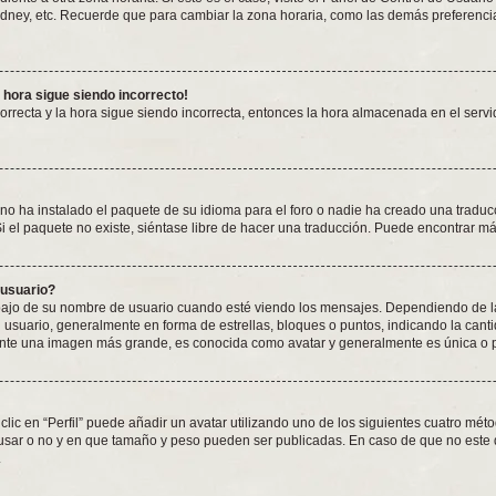
ydney, etc. Recuerde que para cambiar la zona horaria, como las demás preferencias
a hora sigue siendo incorrecto!
correcta y la hora sigue siendo incorrecta, entonces la hora almacenada en el ser
no ha instalado el paquete de su idioma para el foro o nadie ha creado una traduc
Si el paquete no existe, siéntase libre de hacer una traducción. Puede encontrar m
 usuario?
 de su nombre de usuario cuando esté viendo los mensajes. Dependiendo de la plan
l usuario, generalmente en forma de estrellas, bloques o puntos, indicando la can
ente una imagen más grande, es conocida como avatar y generalmente es única o 
lic en “Perfil” puede añadir un avatar utilizando uno de los siguientes cuatro mét
 usar o no y en que tamaño y peso pueden ser publicadas. En caso de que no este 
.