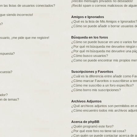
¡Recibo mensajes privados no deseados!
n las listas de usuarios conectados?
¡Recibí spam o correos maliciosos de alguie
igue siendo incorrecto!
Amigos e Ignorados
¿Qué es la lista de Mis Amigos e Ignorados
o?
¿Cómo se puede añadir o borrar usuarios de
Búsqueda en los foros
suario, ¡me pide que me registre!
¿Cómo se puede buscar en uno o varios fo
¿Por qué mi búsqueda me devuelve ningún 
¿Por qué mi búsqueda me devuelve una pág
espuesta?
¿Cómo busco usuarios?
¿Como se puede encontrar mis propios me
Suscripciones y Favoritos
ncuesta?
¿Cuál es la diferencia entre añadir como Fa
¿Cómo marcar Favoritos o suscribirse a te
¿Cómo me suscribo a un foro específico?
¿Cómo borro mis suscripciones?
ador?
ión de temas?
Archivos Adjuntos
¿Qué archivos adjuntos son permitidos en e
¿Cómo encuentro todos mis archivos adjun
Acerca de phpBB
¿Quién programó este foro?
¿Por qué este foro no tiene tal cosa?
¿Con quién se puede contactar acerca de ab