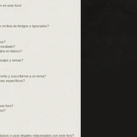
n en este foro!
?
 mi lista de Amigos e Ignorados?
ros?
resultado?
ina en blanco?
nsajes y temas?
vorito y suscribirme a un tema?
mas específicos?
ste foro?
tos?
usos o usos ilegales relacionados con este foro?