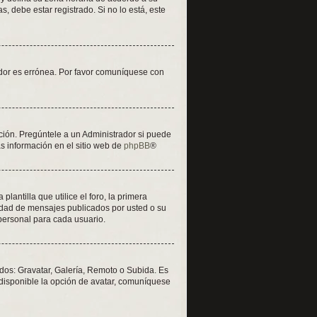
, debe estar registrado. Si no lo está, este
vidor es errónea. Por favor comuníquese con
ción. Pregúntele a un Administrador si puede
ás información en el sitio web de
phpBB
®
tilla que utilice el foro, la primera
tidad de mensajes publicados por usted o su
personal para cada usuario.
odos: Gravatar, Galería, Remoto o Subida. Es
disponible la opción de avatar, comuníquese