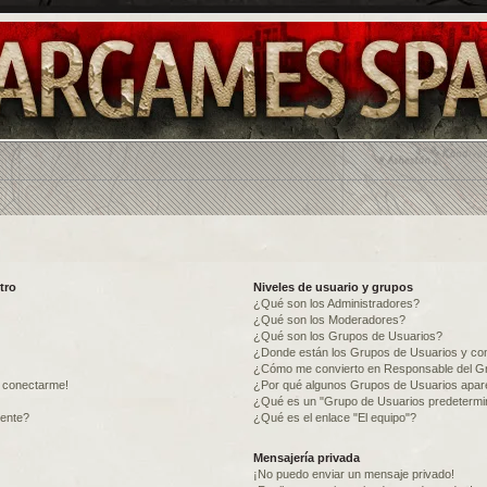
tro
Niveles de usuario y grupos
¿Qué son los Administradores?
¿Qué son los Moderadores?
¿Qué son los Grupos de Usuarios?
¿Donde están los Grupos de Usuarios y com
¿Cómo me convierto en Responsable del G
o conectarme!
¿Por qué algunos Grupos de Usuarios apare
¿Qué es un "Grupo de Usuarios predeterm
mente?
¿Qué es el enlace "El equipo"?
Mensajería privada
¡No puedo enviar un mensaje privado!