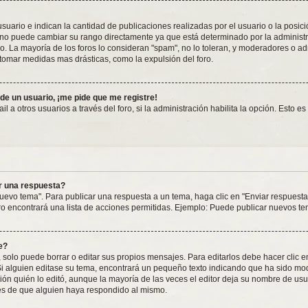
rio e indican la cantidad de publicaciones realizadas por el usuario o la posición
o puede cambiar su rango directamente ya que está determinado por la administrac
o. La mayoría de los foros lo consideran "spam", no lo toleran, y moderadores o a
 tomar medidas mas drásticas, como la expulsión del foro.
 de un usuario, ¡me pide que me registre!
 a otros usuarios a través del foro, si la administración habilita la opción. Esto e
r una respuesta?
uevo tema". Para publicar una respuesta a un tema, haga clic en "Enviar respuesta
ro encontrará una lista de acciones permitidas. Ejemplo: Puede publicar nuevos te
e?
solo puede borrar o editar sus propios mensajes. Para editarlos debe hacer clic 
 Si alguien editase su tema, encontrará un pequeño texto indicando que ha sido mod
ón quién lo editó, aunque la mayoría de las veces el editor deja su nombre de usua
s de que alguien haya respondido al mismo.