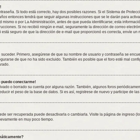
!
traseña. Si todo está correcto, hay dos posibles razones. Si el Sistema de Protecc
años
entonces tendrá que seguir algunas instrucciones que se le darán para activa
 mismo o por La Administración, antes de que pueda identificarse; esta información 
nstrucciones. Si no recibió ningún e-mail, seguramente la dirección de correo electró
Si está seguro de que la dirección de e-mail que proporcionó es correcta, envíe un
e suceder. Primero, asegúrese de que su nombre de usuario y contraseña se encuent
rarse de que no ha sido excluido. También es posible que el foro esté mal config
arado.
no puedo conectarme!
tivado o borrado su cuenta por alguna razón. También, algunos foros periódicame
ducir el peso de la base de datos. Si es así, registrese de nuevo y participe de las
ede ser recuperada puede desactivarla o cambiarla. Visite la página de ingreso (lo
 nuevamente en muy poco tiempo.
omáticamente?