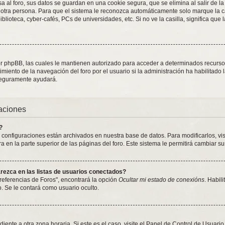
 al foro, sus datos se guardan en una cookie segura, que se elimina al salir de la
otra persona. Para que el sistema le reconozca automáticamente solo marque la ca
blioteca, cyber-cafés, PCs de universidades, etc. Si no ve la casilla, significa que 
or phpBB, las cuales le mantienen autorizado para acceder a determinados recursos 
iento de la navegación del foro por el usuario si la administración ha habilitado 
 seguramente ayudará.
raciones
?
y configuraciones están archivados en nuestra base de datos. Para modificarlos, vi
 en la parte superior de las páginas del foro. Este sistema le permitirá cambiar su
ezca en las listas de usuarios conectados?
referencias de Foros", encontrará la opción
Ocultar mi estado de conexións
. Habil
 Se le contará como usuario oculto.
iente a otra zona horaria. Si este es el caso, visite el Panel de Control de Usuari