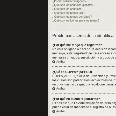
¿Puedo publicar imagenes?
¿Qué son los anuncios globales?
¿Qué son los anuncios?
¿Qué son los temas fijos?
¿Qué son los temas cerrados?
¿Qué son los iconos para los temas?
Problemas acerca de la identificaci
¿Por qué me tengo que registrar?
No está obligado a hacerlo, la decisión la t
embargo, estar registrado le dará acceso a c
mensajes privados, suscripción a grupos de 
Arriba
¿Qué es COPPA? (APPCO)
COPPA, APPCO, o Acta de Privacidad y Protecc
los cuales son potenciales recolectores de in
reconocimiento de guardia legal, que permita
Arriba
¿Por qué no puedo registrarme?
Es posible que La Administración del sitio h
puede estar deshabilitado el registro de nuev
Arriba