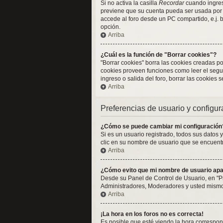
Si no activa la casilla
Recordar
cuando ingresa
previene que su cuenta pueda ser usada por 
accede al foro desde un PC compartido, e.j. bi
opción.
Arriba
¿Cuál es la función de "Borrar cookies"?
"Borrar cookies" borra las cookies creadas p
cookies proveen funciones como leer el seguim
ingreso o salida del foro, borrar las cookies
Arriba
Preferencias de usuario y configu
¿Cómo se puede cambiar mi configuración
Si es un usuario registrado, todos sus datos 
clic en su nombre de usuario que se encuentra
Arriba
¿Cómo evito que mi nombre de usuario apar
Desde su Panel de Control de Usuario, en "P
Administradores, Moderadores y usted mismo.
Arriba
¡La hora en los foros no es correcta!
Es posible que esté viendo la hora correspond