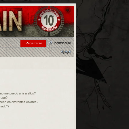
Identificarse
Registrarse
Buscar
o me puedo unir a ellos?
rupo?
cen en diferentes colores?
inado"?