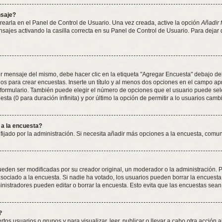
nsaje?
earla en el Panel de Control de Usuario. Una vez creada, active la opción
Añadir 
nsajes activando la casilla correcta en su Panel de Control de Usuario. Para dejar
 mensaje del mismo, debe hacer clic en la etiqueta "Agregar Encuesta" debajo del f
dos para crear encuestas. Inserte un título y al menos dos opciones en el campo 
 formulario. También puede elegir el número de opciones que el usuario puede sel
esta (0 para duración infinita) y por último la opción de permitir a lo usuarios camb
 a la encuesta?
 fijado por la administración. Si necesita añadir más opciones a la encuesta, comu
den ser modificadas por su creador original, un moderador o la administración. Pa
sociado a la encuesta. Si nadie ha votado, los usuarios pueden borrar la encuesta 
istradores pueden editar o borrar la encuesta. Esto evita que las encuestas sean
?
tos usuarios o grupos y para visualizar, leer, publicar o llevar a cabo otra acción a