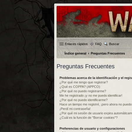
Enlaces rápidos
FAQ
Buscar
Índice general
Preguntas Frecuentes
Preguntas Frecuentes
Problemas acerca de la identificación y el regis
¿Por qué me tengo que registrar?
¿Qué es COPPA? (APPCO)
¿Por qué no puedo registrarme?
Me he registrado ¡y no me puedo identificar!
¿Por qué no puedo identificarme?
Hace un tiempo me registré, ¡pero ahora no pued
¡Perdí mi contraseña!
¿Por qué mi sesión de usuario expira automática
¿Cuál es la función de "Borrar cookies"?
Preferencias de usuario y configuraciones