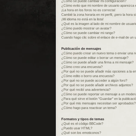
¿Cómo se puede cambiar mi configuración?
¿Cómo evito que mi nombre de usuario aparezca e
¡La hora en los foros no es correcta!
Cambié la zona horaria en mi perfil, ¡pero la hora s
¡Mi idioma no está en la lista!
¿Qué es la imagen al lado de mi nombre de usuari
¿Cómo puedo mostrar un avatar?
¿Cómo se puede cambiar mi rango?
Cuando hago clic sobre el enlace de e-mail de un u
Publicación de mensajes
¿Cómo puedo crear un nuevo tema o enviar una r
¿Cómo se puede editar o borrar un mensaje?
¿Cómo se puede añadir una firma a mi mensaje?
¿Cómo creo una encuesta?
¿Por qué no se puede añadir más opciones a la e
¿Cómo edito o borro una encuesta?
¿Por qué no se puede acceder a algún foro?
¿Por qué no se puede añadir archivos adjuntos?
¿Por qué recibí una advertencia?
¿Cómo se puede reportar un mensaje a un moder
¿Para qué sirve el botón "Guardar" en la publicac
¿Por qué mis mensajes necesitan ser aprobados?
¿Cómo hago para reactivar un tema?
Formatos y tipos de temas
¿Qué es el código BBCode?
¿Puedo usar HTML?
¿Qué son los emoticonos?