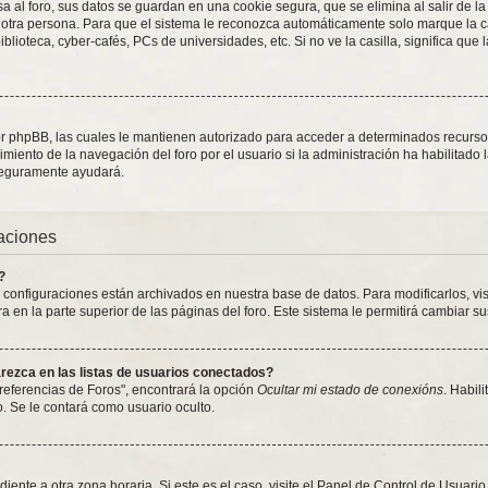
 al foro, sus datos se guardan en una cookie segura, que se elimina al salir de la
otra persona. Para que el sistema le reconozca automáticamente solo marque la ca
blioteca, cyber-cafés, PCs de universidades, etc. Si no ve la casilla, significa que 
or phpBB, las cuales le mantienen autorizado para acceder a determinados recursos 
iento de la navegación del foro por el usuario si la administración ha habilitado 
 seguramente ayudará.
raciones
?
y configuraciones están archivados en nuestra base de datos. Para modificarlos, vi
 en la parte superior de las páginas del foro. Este sistema le permitirá cambiar su
ezca en las listas de usuarios conectados?
referencias de Foros", encontrará la opción
Ocultar mi estado de conexións
. Habil
 Se le contará como usuario oculto.
iente a otra zona horaria. Si este es el caso, visite el Panel de Control de Usuari