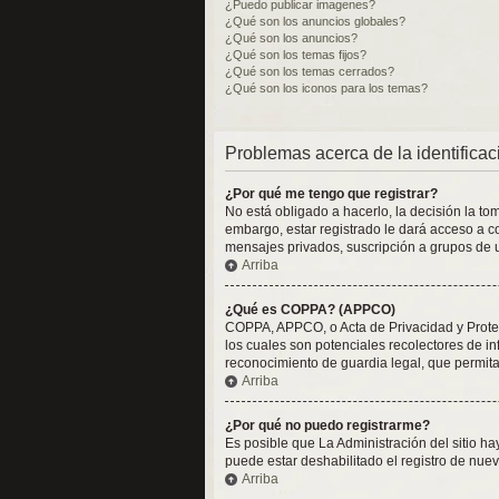
¿Puedo publicar imagenes?
¿Qué son los anuncios globales?
¿Qué son los anuncios?
¿Qué son los temas fijos?
¿Qué son los temas cerrados?
¿Qué son los iconos para los temas?
Problemas acerca de la identificaci
¿Por qué me tengo que registrar?
No está obligado a hacerlo, la decisión la t
embargo, estar registrado le dará acceso a c
mensajes privados, suscripción a grupos de 
Arriba
¿Qué es COPPA? (APPCO)
COPPA, APPCO, o Acta de Privacidad y Protecc
los cuales son potenciales recolectores de in
reconocimiento de guardia legal, que permita
Arriba
¿Por qué no puedo registrarme?
Es posible que La Administración del sitio h
puede estar deshabilitado el registro de nuev
Arriba