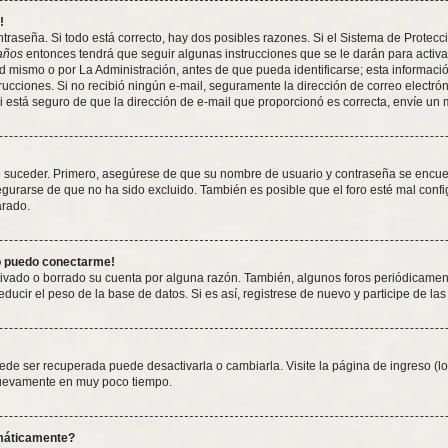
!
traseña. Si todo está correcto, hay dos posibles razones. Si el Sistema de Protecc
años
entonces tendrá que seguir algunas instrucciones que se le darán para activa
 mismo o por La Administración, antes de que pueda identificarse; esta información 
nstrucciones. Si no recibió ningún e-mail, seguramente la dirección de correo electró
Si está seguro de que la dirección de e-mail que proporcionó es correcta, envíe un
e suceder. Primero, asegúrese de que su nombre de usuario y contraseña se encuent
rarse de que no ha sido excluido. También es posible que el foro esté mal config
arado.
no puedo conectarme!
tivado o borrado su cuenta por alguna razón. También, algunos foros periódicame
ducir el peso de la base de datos. Si es así, registrese de nuevo y participe de las
ede ser recuperada puede desactivarla o cambiarla. Visite la página de ingreso (lo
 nuevamente en muy poco tiempo.
omáticamente?