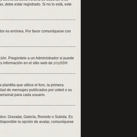
, debe estar registrado. Si no lo está, este
vidor es errónea. Por favor comuníquese con
ción. Pregúntele a un Administrador si puede
ás información en el sitio web de
phpBB
®
tilla que utilice el foro, la primera
tidad de mensajes publicados por usted o su
personal para cada usuario.
odos: Gravatar, Galería, Remoto o Subida. Es
disponible la opción de avatar, comuníquese