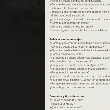
¿Cómo se puede cambiar mi configuración?
¿Cómo evito que mi nombre de usuario aparezca e
¡La hora en los foros no es correcta!
Cambié la zona horaria en mi perfil, ¡pero la hora s
¡Mi idioma no está en la lista!
¿Qué es la imagen al lado de mi nombre de usuari
¿Cómo puedo mostrar un avatar?
¿Cómo se puede cambiar mi rango?
Cuando hago clic sobre el enlace de e-mail de un u
Publicación de mensajes
¿Cómo puedo crear un nuevo tema o enviar una r
¿Cómo se puede editar o borrar un mensaje?
¿Cómo se puede añadir una firma a mi mensaje?
¿Cómo creo una encuesta?
¿Por qué no se puede añadir más opciones a la e
¿Cómo edito o borro una encuesta?
¿Por qué no se puede acceder a algún foro?
¿Por qué no se puede añadir archivos adjuntos?
¿Por qué recibí una advertencia?
¿Cómo se puede reportar un mensaje a un moder
¿Para qué sirve el botón "Guardar" en la publicac
¿Por qué mis mensajes necesitan ser aprobados?
¿Cómo hago para reactivar un tema?
Formatos y tipos de temas
¿Qué es el código BBCode?
¿Puedo usar HTML?
¿Qué son los emoticonos?