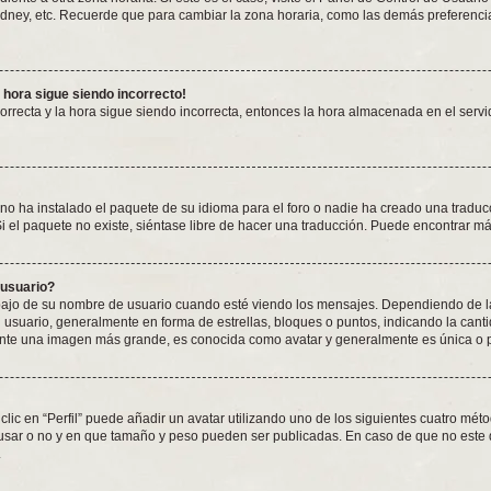
ydney, etc. Recuerde que para cambiar la zona horaria, como las demás preferencias
a hora sigue siendo incorrecto!
correcta y la hora sigue siendo incorrecta, entonces la hora almacenada en el ser
no ha instalado el paquete de su idioma para el foro o nadie ha creado una traduc
Si el paquete no existe, siéntase libre de hacer una traducción. Puede encontrar m
 usuario?
 de su nombre de usuario cuando esté viendo los mensajes. Dependiendo de la plan
l usuario, generalmente en forma de estrellas, bloques o puntos, indicando la can
ente una imagen más grande, es conocida como avatar y generalmente es única o 
lic en “Perfil” puede añadir un avatar utilizando uno de los siguientes cuatro mét
 usar o no y en que tamaño y peso pueden ser publicadas. En caso de que no este 
.