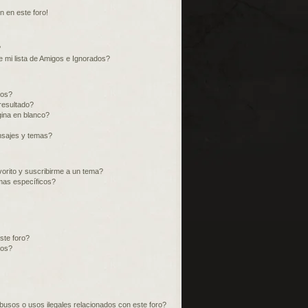
n en este foro!
?
 mi lista de Amigos e Ignorados?
ros?
resultado?
ina en blanco?
nsajes y temas?
vorito y suscribirme a un tema?
mas específicos?
ste foro?
tos?
usos o usos ilegales relacionados con este foro?