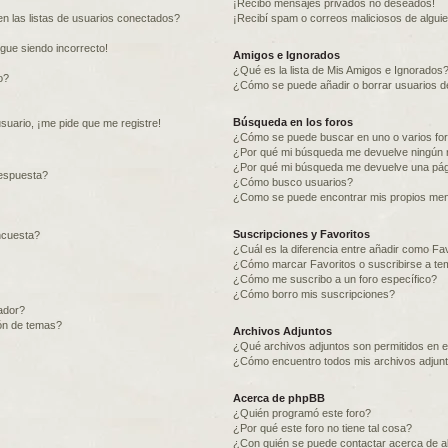
¡Recibo mensajes privados no deseados!
n las listas de usuarios conectados?
¡Recibí spam o correos maliciosos de alguie
igue siendo incorrecto!
Amigos e Ignorados
¿Qué es la lista de Mis Amigos e Ignorados
o?
¿Cómo se puede añadir o borrar usuarios de
Búsqueda en los foros
suario, ¡me pide que me registre!
¿Cómo se puede buscar en uno o varios fo
¿Por qué mi búsqueda me devuelve ningún 
¿Por qué mi búsqueda me devuelve una pág
espuesta?
¿Cómo busco usuarios?
¿Como se puede encontrar mis propios me
Suscripciones y Favoritos
ncuesta?
¿Cuál es la diferencia entre añadir como Fa
¿Cómo marcar Favoritos o suscribirse a te
¿Cómo me suscribo a un foro específico?
¿Cómo borro mis suscripciones?
ador?
ión de temas?
Archivos Adjuntos
¿Qué archivos adjuntos son permitidos en e
¿Cómo encuentro todos mis archivos adjun
Acerca de phpBB
¿Quién programó este foro?
¿Por qué este foro no tiene tal cosa?
¿Con quién se puede contactar acerca de ab