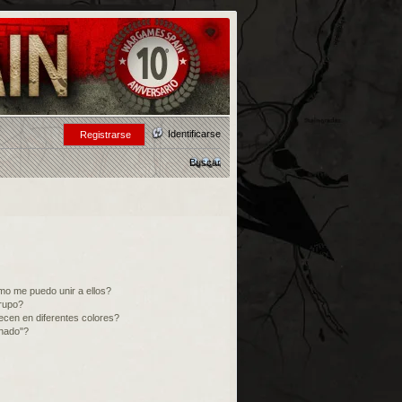
Identificarse
Registrarse
Buscar
o me puedo unir a ellos?
rupo?
cen en diferentes colores?
inado"?