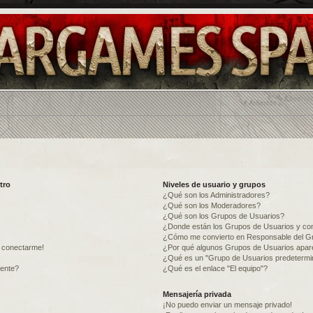
tro
Niveles de usuario y grupos
¿Qué son los Administradores?
¿Qué son los Moderadores?
¿Qué son los Grupos de Usuarios?
¿Donde están los Grupos de Usuarios y com
¿Cómo me convierto en Responsable del G
o conectarme!
¿Por qué algunos Grupos de Usuarios apare
¿Qué es un "Grupo de Usuarios predeterm
mente?
¿Qué es el enlace "El equipo"?
Mensajería privada
¡No puedo enviar un mensaje privado!