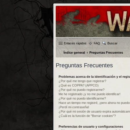
Enlaces rápidos
FAQ
Buscar
Índice general
Preguntas Frecuentes
Preguntas Frecuentes
Problemas acerca de la identificación y el regis
¿Por qué me tengo que registrar?
¿Qué es COPPA? (APPCO)
¿Por qué no puedo registrarme?
Me he registrado ¡y no me puedo identificar!
¿Por qué no puedo identificarme?
Hace un tiempo me registré, ¡pero ahora no pued
¡Perdí mi contraseña!
¿Por qué mi sesión de usuario expira automática
¿Cuál es la función de "Borrar cookies"?
Preferencias de usuario y configuraciones