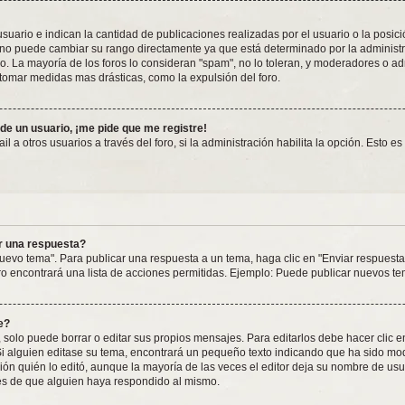
rio e indican la cantidad de publicaciones realizadas por el usuario o la posición
o puede cambiar su rango directamente ya que está determinado por la administrac
o. La mayoría de los foros lo consideran "spam", no lo toleran, y moderadores o a
 tomar medidas mas drásticas, como la expulsión del foro.
 de un usuario, ¡me pide que me registre!
 a otros usuarios a través del foro, si la administración habilita la opción. Esto e
r una respuesta?
uevo tema". Para publicar una respuesta a un tema, haga clic en "Enviar respuesta
ro encontrará una lista de acciones permitidas. Ejemplo: Puede publicar nuevos te
e?
solo puede borrar o editar sus propios mensajes. Para editarlos debe hacer clic 
 Si alguien editase su tema, encontrará un pequeño texto indicando que ha sido mod
ón quién lo editó, aunque la mayoría de las veces el editor deja su nombre de usua
s de que alguien haya respondido al mismo.