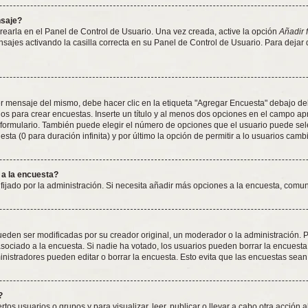
nsaje?
earla en el Panel de Control de Usuario. Una vez creada, active la opción
Añadir 
nsajes activando la casilla correcta en su Panel de Control de Usuario. Para dejar
 mensaje del mismo, debe hacer clic en la etiqueta "Agregar Encuesta" debajo del f
dos para crear encuestas. Inserte un título y al menos dos opciones en el campo 
 formulario. También puede elegir el número de opciones que el usuario puede sel
esta (0 para duración infinita) y por último la opción de permitir a lo usuarios camb
 a la encuesta?
 fijado por la administración. Si necesita añadir más opciones a la encuesta, comu
den ser modificadas por su creador original, un moderador o la administración. Pa
sociado a la encuesta. Si nadie ha votado, los usuarios pueden borrar la encuesta 
istradores pueden editar o borrar la encuesta. Esto evita que las encuestas sean
?
tos usuarios o grupos y para visualizar, leer, publicar o llevar a cabo otra acción a