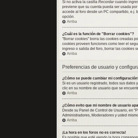
Si no activa la casilla
Recordar
cuando ingresa
previene que su cuenta pueda ser usada por 
accede al foro desde un PC compartido, e.j. bi
opción.
Arriba
¿Cuál es la función de "Borrar cookies"?
"Borrar cookies" borra las cookies creadas p
cookies proveen funciones como leer el seguim
ingreso o salida del foro, borrar las cookies
Arriba
Preferencias de usuario y configu
¿Cómo se puede cambiar mi configuración
Si es un usuario registrado, todos sus datos 
clic en su nombre de usuario que se encuentra
Arriba
¿Cómo evito que mi nombre de usuario apar
Desde su Panel de Control de Usuario, en "P
Administradores, Moderadores y usted mismo.
Arriba
¡La hora en los foros no es correcta!
Es posible que esté viendo la hora correspond