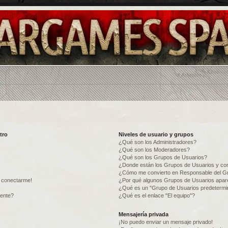
tro
Niveles de usuario y grupos
¿Qué son los Administradores?
¿Qué son los Moderadores?
¿Qué son los Grupos de Usuarios?
¿Donde están los Grupos de Usuarios y com
¿Cómo me convierto en Responsable del G
o conectarme!
¿Por qué algunos Grupos de Usuarios apare
¿Qué es un "Grupo de Usuarios predeterm
mente?
¿Qué es el enlace "El equipo"?
Mensajería privada
¡No puedo enviar un mensaje privado!