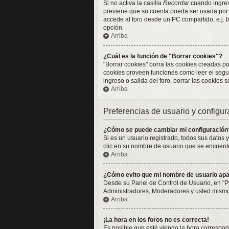
Si no activa la casilla
Recordar
cuando ingresa
previene que su cuenta pueda ser usada por 
accede al foro desde un PC compartido, e.j. bi
opción.
Arriba
¿Cuál es la función de "Borrar cookies"?
"Borrar cookies" borra las cookies creadas p
cookies proveen funciones como leer el seguim
ingreso o salida del foro, borrar las cookies
Arriba
Preferencias de usuario y configu
¿Cómo se puede cambiar mi configuración
Si es un usuario registrado, todos sus datos 
clic en su nombre de usuario que se encuentra
Arriba
¿Cómo evito que mi nombre de usuario apar
Desde su Panel de Control de Usuario, en "P
Administradores, Moderadores y usted mismo.
Arriba
¡La hora en los foros no es correcta!
Es posible que esté viendo la hora correspond