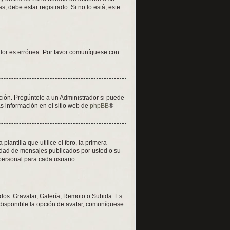
, debe estar registrado. Si no lo está, este
vidor es errónea. Por favor comuníquese con
ción. Pregúntele a un Administrador si puede
ás información en el sitio web de
phpBB
®
tilla que utilice el foro, la primera
tidad de mensajes publicados por usted o su
personal para cada usuario.
odos: Gravatar, Galería, Remoto o Subida. Es
disponible la opción de avatar, comuníquese