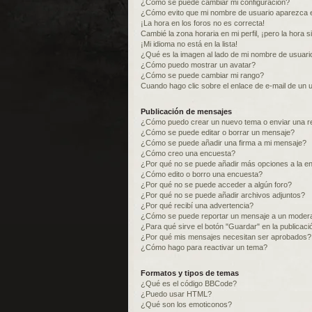
¿Cómo se puede cambiar mi configuración?
¿Cómo evito que mi nombre de usuario aparezca e
¡La hora en los foros no es correcta!
Cambié la zona horaria en mi perfil, ¡pero la hora s
¡Mi idioma no está en la lista!
¿Qué es la imagen al lado de mi nombre de usuari
¿Cómo puedo mostrar un avatar?
¿Cómo se puede cambiar mi rango?
Cuando hago clic sobre el enlace de e-mail de un u
Publicación de mensajes
¿Cómo puedo crear un nuevo tema o enviar una r
¿Cómo se puede editar o borrar un mensaje?
¿Cómo se puede añadir una firma a mi mensaje?
¿Cómo creo una encuesta?
¿Por qué no se puede añadir más opciones a la e
¿Cómo edito o borro una encuesta?
¿Por qué no se puede acceder a algún foro?
¿Por qué no se puede añadir archivos adjuntos?
¿Por qué recibí una advertencia?
¿Cómo se puede reportar un mensaje a un moder
¿Para qué sirve el botón "Guardar" en la publicac
¿Por qué mis mensajes necesitan ser aprobados?
¿Cómo hago para reactivar un tema?
Formatos y tipos de temas
¿Qué es el código BBCode?
¿Puedo usar HTML?
¿Qué son los emoticonos?