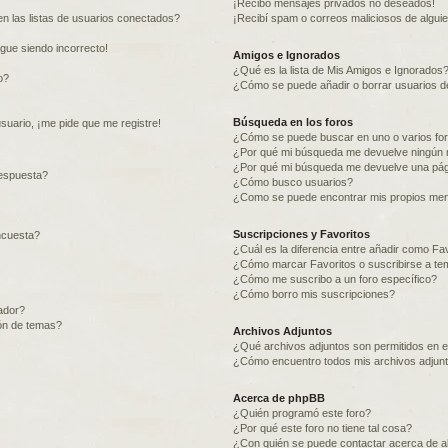
¡Recibo mensajes privados no deseados!
n las listas de usuarios conectados?
¡Recibí spam o correos maliciosos de alguie
igue siendo incorrecto!
Amigos e Ignorados
¿Qué es la lista de Mis Amigos e Ignorados
o?
¿Cómo se puede añadir o borrar usuarios de
Búsqueda en los foros
suario, ¡me pide que me registre!
¿Cómo se puede buscar en uno o varios fo
¿Por qué mi búsqueda me devuelve ningún 
¿Por qué mi búsqueda me devuelve una pág
espuesta?
¿Cómo busco usuarios?
¿Como se puede encontrar mis propios me
Suscripciones y Favoritos
ncuesta?
¿Cuál es la diferencia entre añadir como Fa
¿Cómo marcar Favoritos o suscribirse a te
¿Cómo me suscribo a un foro específico?
¿Cómo borro mis suscripciones?
ador?
ión de temas?
Archivos Adjuntos
¿Qué archivos adjuntos son permitidos en e
¿Cómo encuentro todos mis archivos adjun
Acerca de phpBB
¿Quién programó este foro?
¿Por qué este foro no tiene tal cosa?
¿Con quién se puede contactar acerca de ab