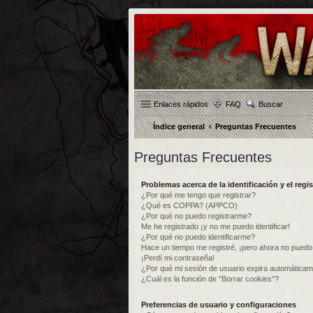
Enlaces rápidos
FAQ
Buscar
Índice general
Preguntas Frecuentes
Preguntas Frecuentes
Problemas acerca de la identificación y el regis
¿Por qué me tengo que registrar?
¿Qué es COPPA? (APPCO)
¿Por qué no puedo registrarme?
Me he registrado ¡y no me puedo identificar!
¿Por qué no puedo identificarme?
Hace un tiempo me registré, ¡pero ahora no pued
¡Perdí mi contraseña!
¿Por qué mi sesión de usuario expira automática
¿Cuál es la función de "Borrar cookies"?
Preferencias de usuario y configuraciones