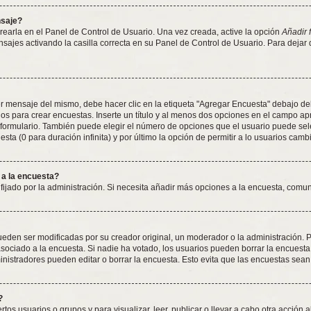
nsaje?
earla en el Panel de Control de Usuario. Una vez creada, active la opción
Añadir 
nsajes activando la casilla correcta en su Panel de Control de Usuario. Para dejar
 mensaje del mismo, debe hacer clic en la etiqueta "Agregar Encuesta" debajo del f
dos para crear encuestas. Inserte un título y al menos dos opciones en el campo 
 formulario. También puede elegir el número de opciones que el usuario puede sel
esta (0 para duración infinita) y por último la opción de permitir a lo usuarios camb
 a la encuesta?
 fijado por la administración. Si necesita añadir más opciones a la encuesta, comu
den ser modificadas por su creador original, un moderador o la administración. Pa
sociado a la encuesta. Si nadie ha votado, los usuarios pueden borrar la encuesta 
istradores pueden editar o borrar la encuesta. Esto evita que las encuestas sean
?
tos usuarios o grupos y para visualizar, leer, publicar o llevar a cabo otra acción a