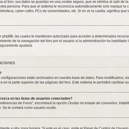
 al foro, sus datos se guardan en una cookie segura, que se elimina al salir de la
otra persona. Para que el sistema le reconozca automáticamente solo marque la ca
blioteca, cyber-cafés, PCs de universidades, etc. Si no ve la casilla, significa que 
or phpBB, las cuales le mantienen autorizado para acceder a determinados recursos 
iento de la navegación del foro por el usuario si la administración ha habilitado 
 seguramente ayudará.
raciones
?
y configuraciones están archivados en nuestra base de datos. Para modificarlos, vi
 en la parte superior de las páginas del foro. Este sistema le permitirá cambiar su
ezca en las listas de usuarios conectados?
referencias de Foros", encontrará la opción
Ocultar mi estado de conexións
. Habil
 Se le contará como usuario oculto.
iente a otra zona horaria. Si este es el caso, visite el Panel de Control de Usuari