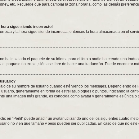
ydney, etc. Recuerde que para cambiar la zona horaria, como las demás preferencias
a hora sigue siendo incorrecto!
correcta y la hora sigue siendo incorrecta, entonces la hora almacenada en el ser
no ha instalado el paquete de su idioma para el foro o nadie ha creado una traduc
Si el paquete no existe, siéntase libre de hacer una traducción. Puede encontrar m
 usuario?
 de su nombre de usuario cuando esté viendo los mensajes. Dependiendo de la plan
l usuario, generalmente en forma de estrellas, bloques o puntos, indicando la can
ente una imagen más grande, es conocida como avatar y generalmente es única o 
lic en “Perfil” puede añadir un avatar utilizando uno de los siguientes cuatro mét
 usar o no y en que tamaño y peso pueden ser publicadas. En caso de que no este 
.