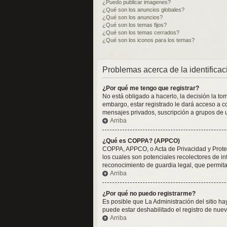
¿Puedo publicar imagenes?
¿Qué son los anuncios globales?
¿Qué son los anuncios?
¿Qué son los temas fijos?
¿Qué son los temas cerrados?
¿Qué son los iconos para los temas?
Problemas acerca de la identificaci
¿Por qué me tengo que registrar?
No está obligado a hacerlo, la decisión la t
embargo, estar registrado le dará acceso a c
mensajes privados, suscripción a grupos de 
Arriba
¿Qué es COPPA? (APPCO)
COPPA, APPCO, o Acta de Privacidad y Protecc
los cuales son potenciales recolectores de in
reconocimiento de guardia legal, que permita
Arriba
¿Por qué no puedo registrarme?
Es posible que La Administración del sitio h
puede estar deshabilitado el registro de nuev
Arriba