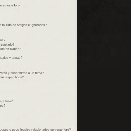
n en este foro!
?
 mi lista de Amigos e Ignorados?
ros?
resultado?
ina en blanco?
nsajes y temas?
vorito y suscribirme a un tema?
mas específicos?
ste foro?
tos?
usos o usos ilegales relacionados con este foro?