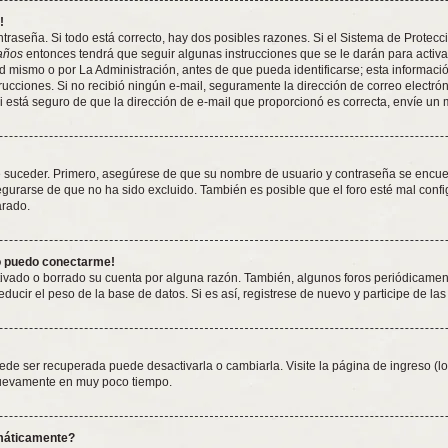
!
traseña. Si todo está correcto, hay dos posibles razones. Si el Sistema de Protecc
años
entonces tendrá que seguir algunas instrucciones que se le darán para activa
 mismo o por La Administración, antes de que pueda identificarse; esta información 
nstrucciones. Si no recibió ningún e-mail, seguramente la dirección de correo electró
Si está seguro de que la dirección de e-mail que proporcionó es correcta, envíe un
e suceder. Primero, asegúrese de que su nombre de usuario y contraseña se encuent
rarse de que no ha sido excluido. También es posible que el foro esté mal config
arado.
no puedo conectarme!
tivado o borrado su cuenta por alguna razón. También, algunos foros periódicame
ducir el peso de la base de datos. Si es así, registrese de nuevo y participe de las
ede ser recuperada puede desactivarla o cambiarla. Visite la página de ingreso (lo
 nuevamente en muy poco tiempo.
omáticamente?