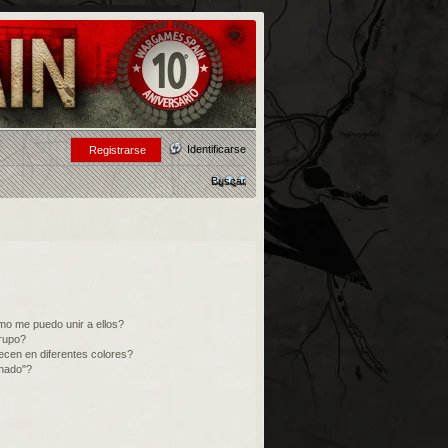
Identificarse
Registrarse
Buscar
o me puedo unir a ellos?
rupo?
cen en diferentes colores?
inado"?