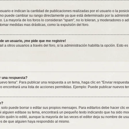
rio e indican la cantidad de publicaciones realizadas por el usuario o la posición
o puede cambiar su rango directamente ya que está determinado por la administrac
o. La mayoría de los foros lo consideran "spam", no lo toleran, y moderadores o a
 tomar medidas mas drásticas, como la expulsión del foro.
 de un usuario, ¡me pide que me registre!
 a otros usuarios a través del foro, si la administración habilita la opción. Esto e
r una respuesta?
uevo tema". Para publicar una respuesta a un tema, haga clic en "Enviar respuesta
ro encontrará una lista de acciones permitidas. Ejemplo: Puede publicar nuevos te
e?
solo puede borrar o editar sus propios mensajes. Para editarlos debe hacer clic 
 Si alguien editase su tema, encontrará un pequeño texto indicando que ha sido mod
ón quién lo editó, aunque la mayoría de las veces el editor deja su nombre de usua
s de que alguien haya respondido al mismo.