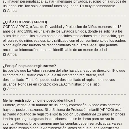
su imagen personalizada (avatar), mensajes privados, suscripción a grupos de
usuarios, etc. Tan solo le tomará unos segundos. Es muy recomendable.
Arriba
¿Qué es COPPA? (APPCO)
COPPA, APPCO, o Acta de Privacidad y Protección de Niños menores de 13
años del año 1998, es una ley de los Estados Unidos, donde se solicita a los
sitios de Internet, los cuales son potenciales recolectores de información, que
el registro de niños sea escrito y ratificado con el consentimiento de los padres
o con algún otro método de reconocimiento de guardia legal, que permita
recolectar información personal identificable de un menor de edad.
Arriba
¿Por qué no puedo registrarme?
Es posible que La Administración del sitio haya baneado su dirección IP o que
el nombre de usuario con el que está intentando registrarse, esté
deshabilitado. También puede estar deshabilitado el registro de nuevos
usuarios. Póngase en contacto con La Administración del sitio.
Arriba
Me he registrado ¡y no me puedo identificar!
Primero, verifique su nombre de usuario y contraseña. Si todo está correcto,
hay dos posibles razones. Si el Sistema de Protección Infantil (APPCO) está
activado y cuando se registró eligió la opción
Soy menor de 13 años
entonces
tendrá que seguir algunas instrucciones que se le darán para activar la
cuenta. Algunos foros disponen que las cuentas deben ser activadas, ya sea
por usted mismo o por La Administración, antes de que pueda identificarse;