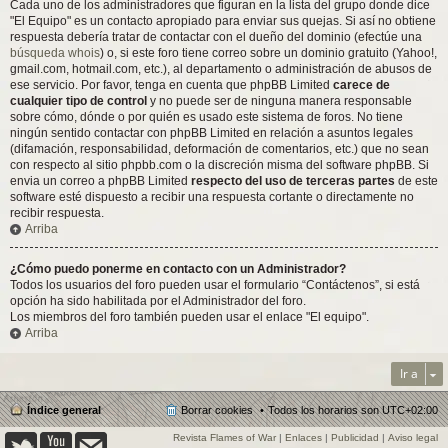
Cada uno de los administradores que figuran en la lista del grupo donde dice
"El Equipo" es un contacto apropiado para enviar sus quejas. Si así no obtiene
respuesta debería tratar de contactar con el dueño del dominio (efectúe una
búsqueda whois
) o, si este foro tiene correo sobre un dominio gratuito (Yahoo!,
gmail.com, hotmail.com, etc.), al departamento o administración de abusos de
ese servicio. Por favor, tenga en cuenta que phpBB Limited
carece de
cualquier tipo de control
y no puede ser de ninguna manera responsable
sobre cómo, dónde o por quién es usado este sistema de foros. No tiene
ningún sentido contactar con phpBB Limited en relación a asuntos legales
(difamación, responsabilidad, deformación de comentarios, etc.) que no sean
con respecto al sitio phpbb.com o la discreción misma del software phpBB. Si
envia un correo a phpBB Limited
respecto del uso de terceras partes
de este
software esté dispuesto a recibir una respuesta cortante o directamente no
recibir respuesta.
Arriba
¿Cómo puedo ponerme en contacto con un Administrador?
Todos los usuarios del foro pueden usar el formulario “Contáctenos”, si está
opción ha sido habilitada por el Administrador del foro.
Los miembros del foro también pueden usar el enlace "El equipo".
Arriba
Ir a
Índice general
Borrar cookies
Todos los horarios son
UTC+02:00
Revista Flames of War
|
Enlaces
|
Publicidad
|
Aviso legal