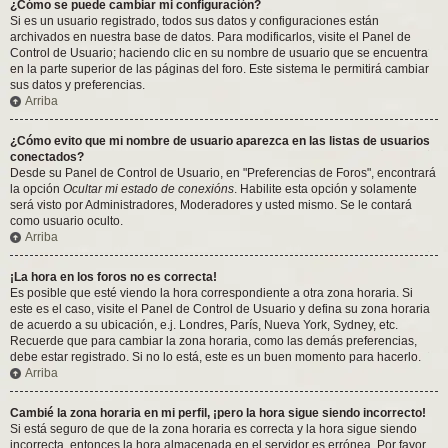
¿Cómo se puede cambiar mi configuración?
Si es un usuario registrado, todos sus datos y configuraciones están
archivados en nuestra base de datos. Para modificarlos, visite el Panel de
Control de Usuario; haciendo clic en su nombre de usuario que se encuentra
en la parte superior de las páginas del foro. Este sistema le permitirá cambiar
sus datos y preferencias.
Arriba
¿Cómo evito que mi nombre de usuario aparezca en las listas de usuarios
conectados?
Desde su Panel de Control de Usuario, en "Preferencias de Foros", encontrará
la opción
Ocultar mi estado de conexións
. Habilite esta opción y solamente
será visto por Administradores, Moderadores y usted mismo. Se le contará
como usuario oculto.
Arriba
¡La hora en los foros no es correcta!
Es posible que esté viendo la hora correspondiente a otra zona horaria. Si
este es el caso, visite el Panel de Control de Usuario y defina su zona horaria
de acuerdo a su ubicación, e.j. Londres, París, Nueva York, Sydney, etc.
Recuerde que para cambiar la zona horaria, como las demás preferencias,
debe estar registrado. Si no lo está, este es un buen momento para hacerlo.
Arriba
Cambié la zona horaria en mi perfil, ¡pero la hora sigue siendo incorrecto!
Si está seguro de que de la zona horaria es correcta y la hora sigue siendo
incorrecta, entonces la hora almacenada en el servidor es errónea. Por favor