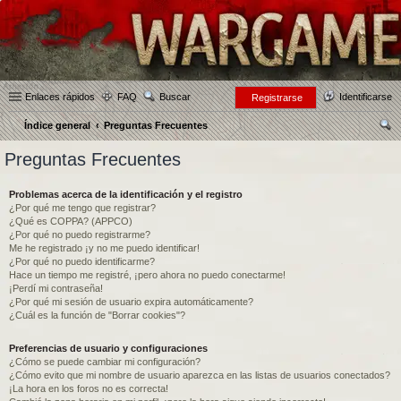
Enlaces rápidos
FAQ
Buscar
Identificarse
Registrarse
Índice general
Preguntas Frecuentes
us
Preguntas Frecuentes
car
Problemas acerca de la identificación y el registro
¿Por qué me tengo que registrar?
¿Qué es COPPA? (APPCO)
¿Por qué no puedo registrarme?
Me he registrado ¡y no me puedo identificar!
¿Por qué no puedo identificarme?
Hace un tiempo me registré, ¡pero ahora no puedo conectarme!
¡Perdí mi contraseña!
¿Por qué mi sesión de usuario expira automáticamente?
¿Cuál es la función de "Borrar cookies"?
Preferencias de usuario y configuraciones
¿Cómo se puede cambiar mi configuración?
¿Cómo evito que mi nombre de usuario aparezca en las listas de usuarios conectados?
¡La hora en los foros no es correcta!