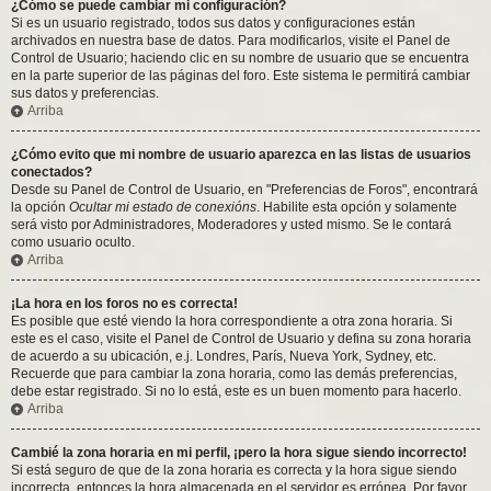
¿Cómo se puede cambiar mi configuración?
Si es un usuario registrado, todos sus datos y configuraciones están
archivados en nuestra base de datos. Para modificarlos, visite el Panel de
Control de Usuario; haciendo clic en su nombre de usuario que se encuentra
en la parte superior de las páginas del foro. Este sistema le permitirá cambiar
sus datos y preferencias.
Arriba
¿Cómo evito que mi nombre de usuario aparezca en las listas de usuarios
conectados?
Desde su Panel de Control de Usuario, en "Preferencias de Foros", encontrará
la opción
Ocultar mi estado de conexións
. Habilite esta opción y solamente
será visto por Administradores, Moderadores y usted mismo. Se le contará
como usuario oculto.
Arriba
¡La hora en los foros no es correcta!
Es posible que esté viendo la hora correspondiente a otra zona horaria. Si
este es el caso, visite el Panel de Control de Usuario y defina su zona horaria
de acuerdo a su ubicación, e.j. Londres, París, Nueva York, Sydney, etc.
Recuerde que para cambiar la zona horaria, como las demás preferencias,
debe estar registrado. Si no lo está, este es un buen momento para hacerlo.
Arriba
Cambié la zona horaria en mi perfil, ¡pero la hora sigue siendo incorrecto!
Si está seguro de que de la zona horaria es correcta y la hora sigue siendo
incorrecta, entonces la hora almacenada en el servidor es errónea. Por favor