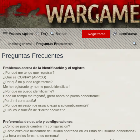
Enlaces rápidos
FAQ
Buscar
Identificarse
Registrarse
Índice general
Preguntas Frecuentes
us
Preguntas Frecuentes
car
Problemas acerca de la identificación y el registro
¿Por qué me tengo que registrar?
¿Qué es COPPA? (APPCO)
¿Por qué no puedo registrarme?
Me he registrado ¡y no me puedo identificar!
¿Por qué no puedo identificarme?
Hace un tiempo me registré, ¡pero ahora no puedo conectarme!
¡Perdí mi contraseña!
¿Por qué mi sesión de usuario expira automáticamente?
¿Cuál es la función de "Borrar cookies"?
Preferencias de usuario y configuraciones
¿Cómo se puede cambiar mi configuración?
¿Cómo evito que mi nombre de usuario aparezca en las listas de usuarios conectados?
¡La hora en los foros no es correcta!