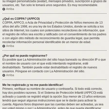
su imagen personalizada (avatar), mensajes privados, suscripción a grupos de
usuarios, etc. Tan solo le tomará unos segundos. Es muy recomendable.
Arriba
¿Qué es COPPA? (APPCO)
COPPA, APPCO, o Acta de Privacidad y Protección de Niños menores de 13
años del año 1998, es una ley de los Estados Unidos, donde se solicita a los
sitios de Internet, los cuales son potenciales recolectores de información, que
el registro de niños sea escrito y ratificado con el consentimiento de los padres
o con algún otro método de reconocimiento de guardia legal, que permita
recolectar información personal identificable de un menor de edad.
Arriba
¿Por qué no puedo registrarme?
Es posible que La Administración del sitio haya baneado su dirección IP o que
el nombre de usuario con el que está intentando registrarse, esté
deshabilitado. También puede estar deshabilitado el registro de nuevos
usuarios. Póngase en contacto con La Administración del sitio.
Arriba
Me he registrado ¡y no me puedo identificar!
Primero, verifique su nombre de usuario y contraseña. Si todo está correcto,
hay dos posibles razones. Si el Sistema de Protección Infantil (APPCO) está
activado y cuando se registró eligió la opción
Soy menor de 13 años
entonces
tendrá que seguir algunas instrucciones que se le darán para activar la
cuenta. Algunos foros disponen que las cuentas deben ser activadas, ya sea
por usted mismo o por La Administración, antes de que pueda identificarse;