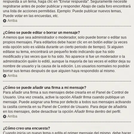
respuesta a un tema, haga clic en "Enviar respuesta". Seguramente necesite
registrarse antes de poder publicar y responder. Abajo de cada foro encontrará
una lista de acciones permitidas. Ejemplo: Puede publicar nuevos temas,
Puede votar en las encuestas, etc.
Arriba
¿Cómo se puede editar o borrar un mensaje?
A menos que sea administrador o moderador, solo puede borrar o editar sus
propios mensajes. Para editarlos debe hacer clic en en botón
editar
(a veces
esta opción solo es válida durante un cierto periodo de tiempo). Si alguien
editase su tema, encontrará un pequeño texto indicando que ha sido
modificado y las veces que lo ha sido. No aparece si fue un moderador o la
administración quién lo editó, aunque la mayoría de las veces el editor deja su
nombre de usuario y la causa de la edición. Los usuarios normales no podrán
borrar sus temas después de que alguien haya respondido al mismo.
Arriba
¿Cómo se puede añadir una firma a mi mensaje?
Para añadir una firma a sus mensajes debe crearla en el Panel de Control de
Usuario. Una vez creada, active la opción
Añadir firma
cuando publique un
mensaje. Puede asignar una firma por defecto a todos sus mensajes activando
la casilla correcta en su Panel de Control de Usuario. Para dejar de añadirla
en los mensajes, debe desactivar la opción
Añadir firma
dentro del perfil.
Arriba
¿Cómo creo una encuesta?
Cuando inicia un nuevo tema o edita el primer mensaje del mismo, debe hacer