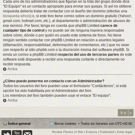
Cada uno de los administradores que figuran en la lista del grupo donde dice
"El Equipo" es un contacto apropiado para enviar sus quejas. Si así no obtiene
respuesta debería tratar de contactar con el dueño del dominio (efectúe una
búsqueda whois
) o, si este foro tiene correo sobre un dominio gratuito (Yahoo!,
gmail.com, hotmail.com, etc.), al departamento o administración de abusos de
ese servicio. Por favor, tenga en cuenta que phpBB Limited
carece de
cualquier tipo de control
y no puede ser de ninguna manera responsable
sobre cómo, dónde o por quién es usado este sistema de foros. No tiene
ningún sentido contactar con phpBB Limited en relación a asuntos legales
(difamación, responsabilidad, deformación de comentarios, etc.) que no sean
con respecto al sitio phpbb.com o la discreción misma del software phpBB. Si
envia un correo a phpBB Limited
respecto del uso de terceras partes
de este
software esté dispuesto a recibir una respuesta cortante o directamente no
recibir respuesta.
Arriba
¿Cómo puedo ponerme en contacto con un Administrador?
Todos los usuarios del foro pueden usar el formulario “Contáctenos”, si está
opción ha sido habilitada por el Administrador del foro.
Los miembros del foro también pueden usar el enlace "El equipo".
Arriba
Ir a
Índice general
Borrar cookies
Todos los horarios son
UTC+02:00
Revista Flames of War
|
Enlaces
|
Publicidad
|
Aviso legal