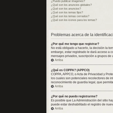
¿Puedo publicar imagenes?
¿Qué son los anuncios globales?
¿Qué son los anuncios?
¿Qué son los temas fijos?
¿Qué son los temas cerrados?
¿Qué son los iconos para los temas?
Problemas acerca de la identificaci
¿Por qué me tengo que registrar?
No está obligado a hacerlo, la decisión la t
embargo, estar registrado le dará acceso a c
mensajes privados, suscripción a grupos de 
Arriba
¿Qué es COPPA? (APPCO)
COPPA, APPCO, o Acta de Privacidad y Protecc
los cuales son potenciales recolectores de in
reconocimiento de guardia legal, que permita
Arriba
¿Por qué no puedo registrarme?
Es posible que La Administración del sitio h
puede estar deshabilitado el registro de nuev
Arriba