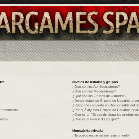
tro
Niveles de usuario y grupos
¿Qué son los Administradores?
¿Qué son los Moderadores?
¿Qué son los Grupos de Usuarios?
¿Donde están los Grupos de Usuarios y com
¿Cómo me convierto en Responsable del G
o conectarme!
¿Por qué algunos Grupos de Usuarios apare
¿Qué es un "Grupo de Usuarios predeterm
mente?
¿Qué es el enlace "El equipo"?
Mensajería privada
¡No puedo enviar un mensaje privado!