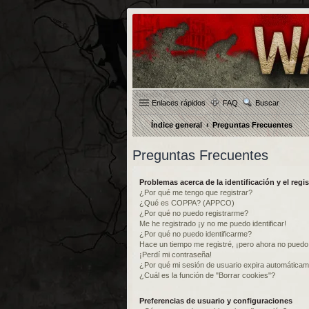
Enlaces rápidos
FAQ
Buscar
Índice general
Preguntas Frecuentes
Preguntas Frecuentes
Problemas acerca de la identificación y el regis
¿Por qué me tengo que registrar?
¿Qué es COPPA? (APPCO)
¿Por qué no puedo registrarme?
Me he registrado ¡y no me puedo identificar!
¿Por qué no puedo identificarme?
Hace un tiempo me registré, ¡pero ahora no pued
¡Perdí mi contraseña!
¿Por qué mi sesión de usuario expira automática
¿Cuál es la función de "Borrar cookies"?
Preferencias de usuario y configuraciones