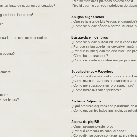
¡Recibo mensajes privados no deseados!
n las listas de usuarios conectados?
¡Recibí spam o correos maliciosos de alguie
igue siendo incorrecto!
Amigos e Ignorados
¿Qué es la lista de Mis Amigos e Ignorados
o?
¿Cómo se puede añadir o borrar usuarios de
Búsqueda en los foros
suario, ¡me pide que me registre!
¿Cómo se puede buscar en uno o varios fo
¿Por qué mi búsqueda me devuelve ningún 
¿Por qué mi búsqueda me devuelve una pág
espuesta?
¿Cómo busco usuarios?
¿Como se puede encontrar mis propios me
Suscripciones y Favoritos
ncuesta?
¿Cuál es la diferencia entre añadir como Fa
¿Cómo marcar Favoritos o suscribirse a te
¿Cómo me suscribo a un foro específico?
¿Cómo borro mis suscripciones?
ador?
ión de temas?
Archivos Adjuntos
¿Qué archivos adjuntos son permitidos en e
¿Cómo encuentro todos mis archivos adjun
Acerca de phpBB
¿Quién programó este foro?
¿Por qué este foro no tiene tal cosa?
¿Con quién se puede contactar acerca de ab