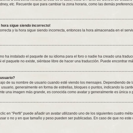
ydney, etc. Recuerde que para cambiar la zona horaria, como las demás preferencias
a hora sigue siendo incorrecto!
correcta y la hora sigue siendo incorrecta, entonces la hora almacenada en el ser
no ha instalado el paquete de su idioma para el foro o nadie ha creado una traduc
Si el paquete no existe, siéntase libre de hacer una traducción. Puede encontrar m
 usuario?
 de su nombre de usuario cuando esté viendo los mensajes. Dependiendo de la plan
l usuario, generalmente en forma de estrellas, bloques o puntos, indicando la can
ente una imagen más grande, es conocida como avatar y generalmente es única o 
lic en “Perfil” puede añadir un avatar utilizando uno de los siguientes cuatro mét
 usar o no y en que tamaño y peso pueden ser publicadas. En caso de que no este 
.