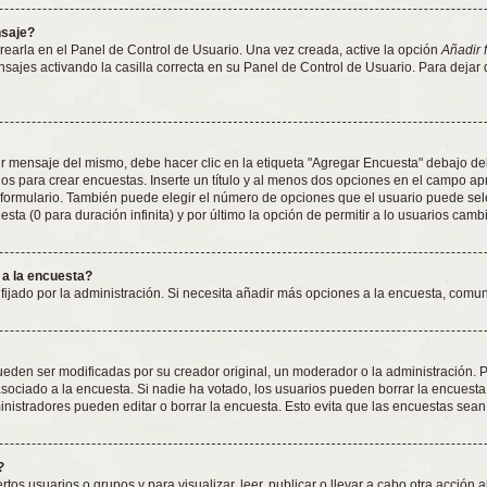
nsaje?
earla en el Panel de Control de Usuario. Una vez creada, active la opción
Añadir 
nsajes activando la casilla correcta en su Panel de Control de Usuario. Para dejar
 mensaje del mismo, debe hacer clic en la etiqueta "Agregar Encuesta" debajo del f
dos para crear encuestas. Inserte un título y al menos dos opciones en el campo 
 formulario. También puede elegir el número de opciones que el usuario puede sel
esta (0 para duración infinita) y por último la opción de permitir a lo usuarios camb
 a la encuesta?
 fijado por la administración. Si necesita añadir más opciones a la encuesta, comu
den ser modificadas por su creador original, un moderador o la administración. Pa
sociado a la encuesta. Si nadie ha votado, los usuarios pueden borrar la encuesta 
istradores pueden editar o borrar la encuesta. Esto evita que las encuestas sean
?
tos usuarios o grupos y para visualizar, leer, publicar o llevar a cabo otra acción a