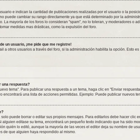
rio e indican la cantidad de publicaciones realizadas por el usuario o la posición
o puede cambiar su rango directamente ya que está determinado por la administrac
o. La mayoría de los foros lo consideran "spam", no lo toleran, y moderadores o a
 tomar medidas mas drásticas, como la expulsión del foro.
 de un usuario, ¡me pide que me registre!
 a otros usuarios a través del foro, si la administración habilita la opción. Esto e
r una respuesta?
uevo tema". Para publicar una respuesta a un tema, haga clic en "Enviar respuesta
ro encontrará una lista de acciones permitidas. Ejemplo: Puede publicar nuevos te
e?
solo puede borrar o editar sus propios mensajes. Para editarlos debe hacer clic 
 Si alguien editase su tema, encontrará un pequeño texto indicando que ha sido mod
ón quién lo editó, aunque la mayoría de las veces el editor deja su nombre de usua
s de que alguien haya respondido al mismo.