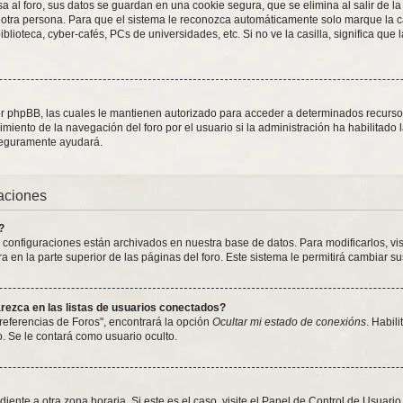
 al foro, sus datos se guardan en una cookie segura, que se elimina al salir de la
otra persona. Para que el sistema le reconozca automáticamente solo marque la ca
blioteca, cyber-cafés, PCs de universidades, etc. Si no ve la casilla, significa que 
or phpBB, las cuales le mantienen autorizado para acceder a determinados recursos 
iento de la navegación del foro por el usuario si la administración ha habilitado 
 seguramente ayudará.
raciones
?
y configuraciones están archivados en nuestra base de datos. Para modificarlos, vi
 en la parte superior de las páginas del foro. Este sistema le permitirá cambiar su
ezca en las listas de usuarios conectados?
referencias de Foros", encontrará la opción
Ocultar mi estado de conexións
. Habil
 Se le contará como usuario oculto.
iente a otra zona horaria. Si este es el caso, visite el Panel de Control de Usuari