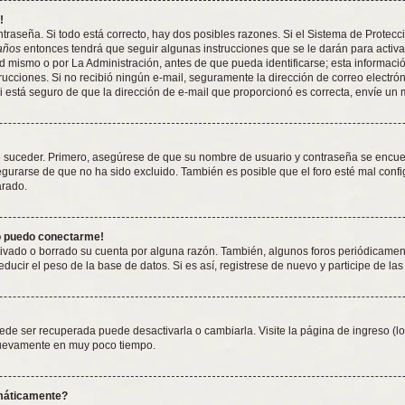
!
traseña. Si todo está correcto, hay dos posibles razones. Si el Sistema de Protecc
años
entonces tendrá que seguir algunas instrucciones que se le darán para activa
 mismo o por La Administración, antes de que pueda identificarse; esta información 
nstrucciones. Si no recibió ningún e-mail, seguramente la dirección de correo electró
Si está seguro de que la dirección de e-mail que proporcionó es correcta, envíe un
e suceder. Primero, asegúrese de que su nombre de usuario y contraseña se encuent
rarse de que no ha sido excluido. También es posible que el foro esté mal config
arado.
no puedo conectarme!
tivado o borrado su cuenta por alguna razón. También, algunos foros periódicame
ducir el peso de la base de datos. Si es así, registrese de nuevo y participe de las
ede ser recuperada puede desactivarla o cambiarla. Visite la página de ingreso (lo
 nuevamente en muy poco tiempo.
omáticamente?