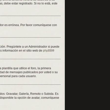
, debe estar registrado. Si no lo está, este
vidor es errónea. Por favor comuníquese con
ción. Pregúntele a un Administrador si puede
ás información en el sitio web de
phpBB
®
tilla que utilice el foro, la primera
tidad de mensajes publicados por usted o su
personal para cada usuario.
odos: Gravatar, Galería, Remoto o Subida. Es
disponible la opción de avatar, comuníquese