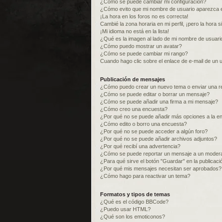
¿Cómo se puede cambiar mi configuración?
¿Cómo evito que mi nombre de usuario aparezca e
¡La hora en los foros no es correcta!
Cambié la zona horaria en mi perfil, ¡pero la hora s
¡Mi idioma no está en la lista!
¿Qué es la imagen al lado de mi nombre de usuari
¿Cómo puedo mostrar un avatar?
¿Cómo se puede cambiar mi rango?
Cuando hago clic sobre el enlace de e-mail de un u
Publicación de mensajes
¿Cómo puedo crear un nuevo tema o enviar una r
¿Cómo se puede editar o borrar un mensaje?
¿Cómo se puede añadir una firma a mi mensaje?
¿Cómo creo una encuesta?
¿Por qué no se puede añadir más opciones a la e
¿Cómo edito o borro una encuesta?
¿Por qué no se puede acceder a algún foro?
¿Por qué no se puede añadir archivos adjuntos?
¿Por qué recibí una advertencia?
¿Cómo se puede reportar un mensaje a un moder
¿Para qué sirve el botón "Guardar" en la publicac
¿Por qué mis mensajes necesitan ser aprobados?
¿Cómo hago para reactivar un tema?
Formatos y tipos de temas
¿Qué es el código BBCode?
¿Puedo usar HTML?
¿Qué son los emoticonos?