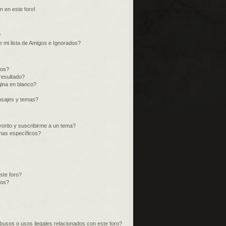
n en este foro!
?
 mi lista de Amigos e Ignorados?
ros?
resultado?
ina en blanco?
nsajes y temas?
vorito y suscribirme a un tema?
mas específicos?
ste foro?
tos?
usos o usos ilegales relacionados con este foro?