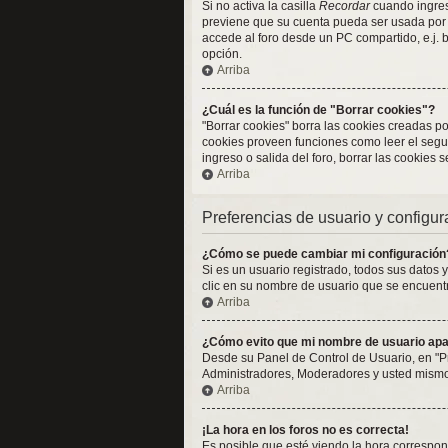
Si no activa la casilla
Recordar
cuando ingresa
previene que su cuenta pueda ser usada por 
accede al foro desde un PC compartido, e.j. bi
opción.
Arriba
¿Cuál es la función de "Borrar cookies"?
"Borrar cookies" borra las cookies creadas p
cookies proveen funciones como leer el seguim
ingreso o salida del foro, borrar las cookies
Arriba
Preferencias de usuario y configu
¿Cómo se puede cambiar mi configuración
Si es un usuario registrado, todos sus datos 
clic en su nombre de usuario que se encuentra
Arriba
¿Cómo evito que mi nombre de usuario apar
Desde su Panel de Control de Usuario, en "P
Administradores, Moderadores y usted mismo.
Arriba
¡La hora en los foros no es correcta!
Es posible que esté viendo la hora correspond