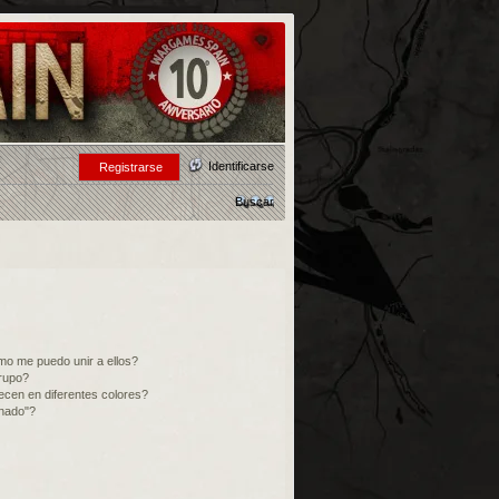
Identificarse
Registrarse
Buscar
o me puedo unir a ellos?
rupo?
cen en diferentes colores?
inado"?