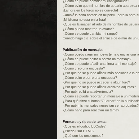
¿Cómo se puede cambiar mi configuración?
¿Cómo evito que mi nombre de usuario aparezca e
¡La hora en los foros no es correcta!
Cambié la zona horaria en mi perfil, ¡pero la hora s
¡Mi idioma no está en la lista!
¿Qué es la imagen al lado de mi nombre de usuari
¿Cómo puedo mostrar un avatar?
¿Cómo se puede cambiar mi rango?
Cuando hago clic sobre el enlace de e-mail de un u
Publicación de mensajes
¿Cómo puedo crear un nuevo tema o enviar una r
¿Cómo se puede editar o borrar un mensaje?
¿Cómo se puede añadir una firma a mi mensaje?
¿Cómo creo una encuesta?
¿Por qué no se puede añadir más opciones a la e
¿Cómo edito o borro una encuesta?
¿Por qué no se puede acceder a algún foro?
¿Por qué no se puede añadir archivos adjuntos?
¿Por qué recibí una advertencia?
¿Cómo se puede reportar un mensaje a un moder
¿Para qué sirve el botón "Guardar" en la publicac
¿Por qué mis mensajes necesitan ser aprobados?
¿Cómo hago para reactivar un tema?
Formatos y tipos de temas
¿Qué es el código BBCode?
¿Puedo usar HTML?
¿Qué son los emoticonos?