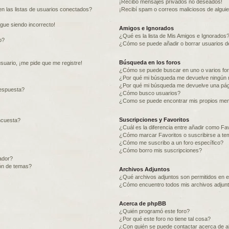
¡Recibo mensajes privados no deseados!
n las listas de usuarios conectados?
¡Recibí spam o correos maliciosos de alguie
igue siendo incorrecto!
Amigos e Ignorados
¿Qué es la lista de Mis Amigos e Ignorados
o?
¿Cómo se puede añadir o borrar usuarios de
Búsqueda en los foros
suario, ¡me pide que me registre!
¿Cómo se puede buscar en uno o varios fo
¿Por qué mi búsqueda me devuelve ningún 
¿Por qué mi búsqueda me devuelve una pág
espuesta?
¿Cómo busco usuarios?
¿Como se puede encontrar mis propios me
Suscripciones y Favoritos
ncuesta?
¿Cuál es la diferencia entre añadir como Fa
¿Cómo marcar Favoritos o suscribirse a te
¿Cómo me suscribo a un foro específico?
¿Cómo borro mis suscripciones?
ador?
ión de temas?
Archivos Adjuntos
¿Qué archivos adjuntos son permitidos en e
¿Cómo encuentro todos mis archivos adjun
Acerca de phpBB
¿Quién programó este foro?
¿Por qué este foro no tiene tal cosa?
¿Con quién se puede contactar acerca de ab