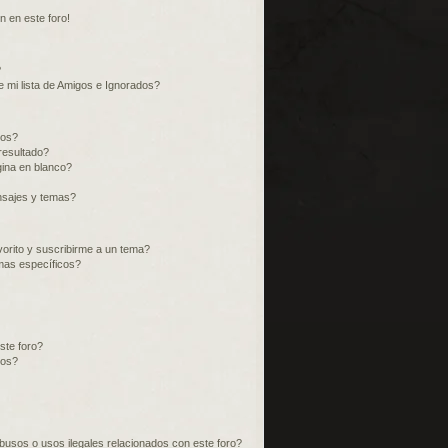
n en este foro!
?
 mi lista de Amigos e Ignorados?
ros?
resultado?
ina en blanco?
nsajes y temas?
vorito y suscribirme a un tema?
mas específicos?
ste foro?
tos?
usos o usos ilegales relacionados con este foro?