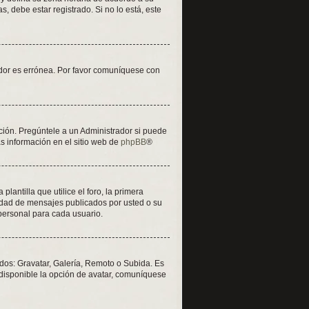
, debe estar registrado. Si no lo está, este
vidor es errónea. Por favor comuníquese con
ción. Pregúntele a un Administrador si puede
ás información en el sitio web de
phpBB
®
tilla que utilice el foro, la primera
tidad de mensajes publicados por usted o su
personal para cada usuario.
odos: Gravatar, Galería, Remoto o Subida. Es
disponible la opción de avatar, comuníquese