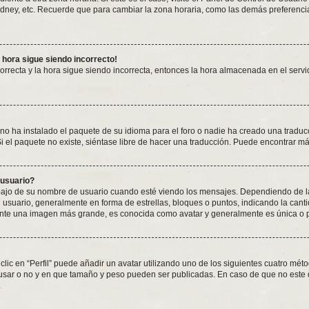
ydney, etc. Recuerde que para cambiar la zona horaria, como las demás preferencias
a hora sigue siendo incorrecto!
correcta y la hora sigue siendo incorrecta, entonces la hora almacenada en el ser
no ha instalado el paquete de su idioma para el foro o nadie ha creado una traduc
Si el paquete no existe, siéntase libre de hacer una traducción. Puede encontrar m
 usuario?
 de su nombre de usuario cuando esté viendo los mensajes. Dependiendo de la plan
l usuario, generalmente en forma de estrellas, bloques o puntos, indicando la can
ente una imagen más grande, es conocida como avatar y generalmente es única o 
lic en “Perfil” puede añadir un avatar utilizando uno de los siguientes cuatro mét
 usar o no y en que tamaño y peso pueden ser publicadas. En caso de que no este 
.