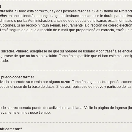
!
traseña. Si todo está correcto, hay dos posibles razones. Si el Sistema de Protecc
años
entonces tendrá que seguir algunas instrucciones que se le darán para activa
 mismo o por La Administración, antes de que pueda identificarse; esta información 
nstrucciones. Si no recibió ningún e-mail, seguramente la dirección de correo electró
Si está seguro de que la dirección de e-mail que proporcionó es correcta, envíe un
e suceder. Primero, asegúrese de que su nombre de usuario y contraseña se encuent
rarse de que no ha sido excluido. También es posible que el foro esté mal config
arado.
no puedo conectarme!
tivado o borrado su cuenta por alguna razón. También, algunos foros periódicame
ducir el peso de la base de datos. Si es así, registrese de nuevo y participe de las
ede ser recuperada puede desactivarla o cambiarla. Visite la página de ingreso (lo
 nuevamente en muy poco tiempo.
omáticamente?