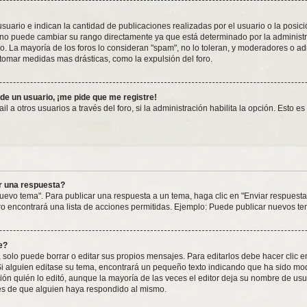
rio e indican la cantidad de publicaciones realizadas por el usuario o la posición
o puede cambiar su rango directamente ya que está determinado por la administrac
o. La mayoría de los foros lo consideran "spam", no lo toleran, y moderadores o a
 tomar medidas mas drásticas, como la expulsión del foro.
 de un usuario, ¡me pide que me registre!
 a otros usuarios a través del foro, si la administración habilita la opción. Esto e
r una respuesta?
uevo tema". Para publicar una respuesta a un tema, haga clic en "Enviar respuesta
ro encontrará una lista de acciones permitidas. Ejemplo: Puede publicar nuevos te
e?
solo puede borrar o editar sus propios mensajes. Para editarlos debe hacer clic 
 Si alguien editase su tema, encontrará un pequeño texto indicando que ha sido mod
ón quién lo editó, aunque la mayoría de las veces el editor deja su nombre de usua
s de que alguien haya respondido al mismo.