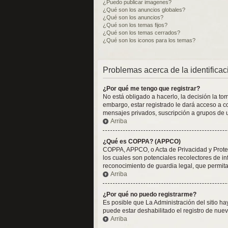
¿Puedo publicar imagenes?
¿Qué son los anuncios globales?
¿Qué son los anuncios?
¿Qué son los temas fijos?
¿Qué son los temas cerrados?
¿Qué son los iconos para los temas?
Problemas acerca de la identificaci
¿Por qué me tengo que registrar?
No está obligado a hacerlo, la decisión la t
embargo, estar registrado le dará acceso a c
mensajes privados, suscripción a grupos de 
Arriba
¿Qué es COPPA? (APPCO)
COPPA, APPCO, o Acta de Privacidad y Protecc
los cuales son potenciales recolectores de in
reconocimiento de guardia legal, que permita
Arriba
¿Por qué no puedo registrarme?
Es posible que La Administración del sitio h
puede estar deshabilitado el registro de nuev
Arriba