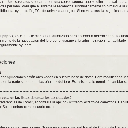
 al foro, sus datos se guardan en una cookie segura, que se elimina al salir de la
otra persona. Para que el sistema le reconozca automáticamente solo marque la ca
blioteca, cyber-cafés, PCs de universidades, etc. Si no ve la casilla, significa que 
or phpBB, las cuales le mantienen autorizado para acceder a determinados recursos 
iento de la navegación del foro por el usuario si la administración ha habilitado 
 seguramente ayudará.
raciones
?
y configuraciones están archivados en nuestra base de datos. Para modificarlos, vi
 en la parte superior de las páginas del foro. Este sistema le permitirá cambiar su
ezca en las listas de usuarios conectados?
referencias de Foros", encontrará la opción
Ocultar mi estado de conexións
. Habil
 Se le contará como usuario oculto.
iente a otra zona horaria. Si este es el caso, visite el Panel de Control de Usuari