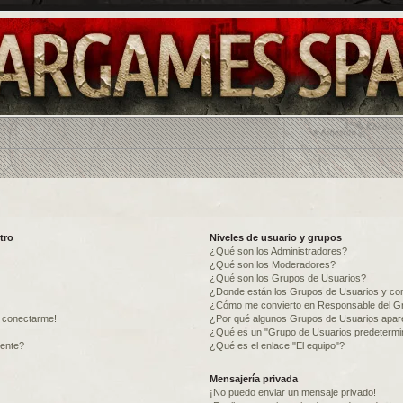
tro
Niveles de usuario y grupos
¿Qué son los Administradores?
¿Qué son los Moderadores?
¿Qué son los Grupos de Usuarios?
¿Donde están los Grupos de Usuarios y com
¿Cómo me convierto en Responsable del G
o conectarme!
¿Por qué algunos Grupos de Usuarios apare
¿Qué es un "Grupo de Usuarios predeterm
mente?
¿Qué es el enlace "El equipo"?
Mensajería privada
¡No puedo enviar un mensaje privado!