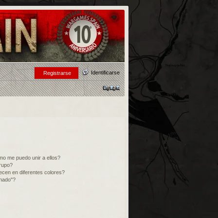
Identificarse
Registrarse
Buscar
o me puedo unir a ellos?
rupo?
cen en diferentes colores?
inado"?