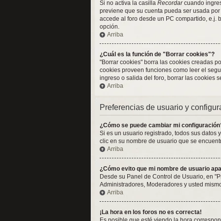
Si no activa la casilla
Recordar
cuando ingresa
previene que su cuenta pueda ser usada por 
accede al foro desde un PC compartido, e.j. bi
opción.
Arriba
¿Cuál es la función de "Borrar cookies"?
"Borrar cookies" borra las cookies creadas p
cookies proveen funciones como leer el seguim
ingreso o salida del foro, borrar las cookies
Arriba
Preferencias de usuario y configu
¿Cómo se puede cambiar mi configuración
Si es un usuario registrado, todos sus datos 
clic en su nombre de usuario que se encuentra
Arriba
¿Cómo evito que mi nombre de usuario apar
Desde su Panel de Control de Usuario, en "P
Administradores, Moderadores y usted mismo.
Arriba
¡La hora en los foros no es correcta!
Es posible que esté viendo la hora correspond