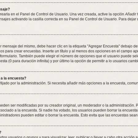
nsaje?
earla en el Panel de Control de Usuario. Una vez creada, active la opción
Añadir 
nsajes activando la casilla correcta en su Panel de Control de Usuario. Para dejar
 mensaje del mismo, debe hacer clic en la etiqueta "Agregar Encuesta" debajo del f
dos para crear encuestas. Inserte un título y al menos dos opciones en el campo 
 formulario. También puede elegir el número de opciones que el usuario puede sel
esta (0 para duración infinita) y por último la opción de permitir a lo usuarios camb
 a la encuesta?
 fijado por la administración. Si necesita añadir más opciones a la encuesta, comu
den ser modificadas por su creador original, un moderador o la administración. Pa
sociado a la encuesta. Si nadie ha votado, los usuarios pueden borrar la encuesta 
istradores pueden editar o borrar la encuesta. Esto evita que las encuestas sean
?
tos usuarios o grupos y para visualizar, leer, publicar o llevar a cabo otra acción a