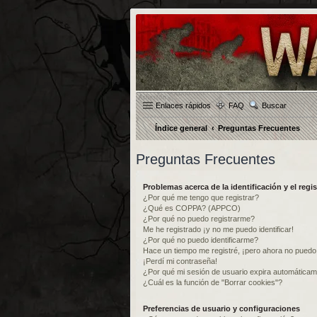
Enlaces rápidos
FAQ
Buscar
Índice general
Preguntas Frecuentes
Preguntas Frecuentes
Problemas acerca de la identificación y el regis
¿Por qué me tengo que registrar?
¿Qué es COPPA? (APPCO)
¿Por qué no puedo registrarme?
Me he registrado ¡y no me puedo identificar!
¿Por qué no puedo identificarme?
Hace un tiempo me registré, ¡pero ahora no pued
¡Perdí mi contraseña!
¿Por qué mi sesión de usuario expira automática
¿Cuál es la función de "Borrar cookies"?
Preferencias de usuario y configuraciones