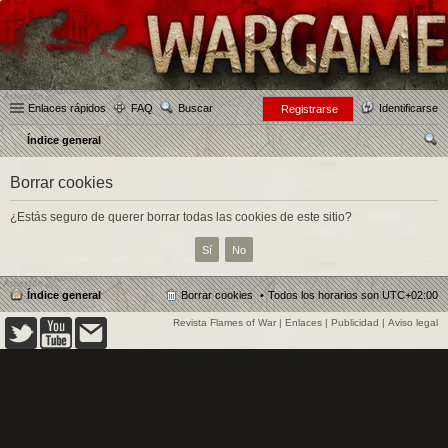
Enlaces rápidos
FAQ
Buscar
Identificarse
Registrarse
Índice general
us
Borrar cookies
car
¿Estás seguro de querer borrar todas las cookies de este sitio?
Índice general
Borrar cookies
Todos los horarios son
UTC+02:00
Revista Flames of War
|
Enlaces
|
Publicidad
|
Aviso legal