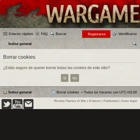
Enlaces rápidos
FAQ
Buscar
Identificarse
Registrarse
Índice general
us
Borrar cookies
car
¿Estás seguro de querer borrar todas las cookies de este sitio?
Índice general
Borrar cookies
Todos los horarios son
UTC+02:00
Revista Flames of War
|
Enlaces
|
Publicidad
|
Aviso legal