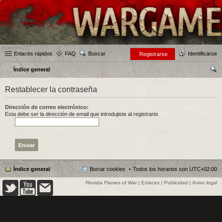
Enlaces rápidos
FAQ
Buscar
Identificarse
Registrarse
Índice general
us
Restablecer la contraseña
car
Dirección de correo electrónico:
Esta debe ser la dirección de email que introdujiste al registrarte.
Índice general
Borrar cookies
Todos los horarios son
UTC+02:00
Revista Flames of War
|
Enlaces
|
Publicidad
|
Aviso legal