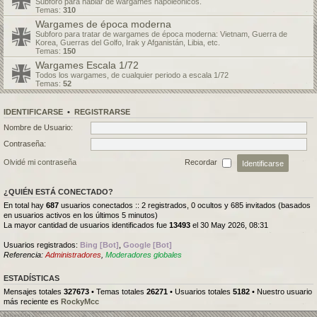
Subforo para hablar de wargames napoleónicos.
Temas:
310
Wargames de época moderna
Subforo para tratar de wargames de época moderna: Vietnam, Guerra de
Korea, Guerras del Golfo, Irak y Afganistán, Libia, etc.
Temas:
150
Wargames Escala 1/72
Todos los wargames, de cualquier periodo a escala 1/72
Temas:
52
IDENTIFICARSE
•
REGISTRARSE
Nombre de Usuario:
Contraseña:
Olvidé mi contraseña
Recordar
¿QUIÉN ESTÁ CONECTADO?
En total hay
687
usuarios conectados :: 2 registrados, 0 ocultos y 685 invitados (basados
en usuarios activos en los últimos 5 minutos)
La mayor cantidad de usuarios identificados fue
13493
el 30 May 2026, 08:31
Usuarios registrados:
Bing [Bot]
,
Google [Bot]
Referencia:
Administradores
,
Moderadores globales
ESTADÍSTICAS
Mensajes totales
327673
• Temas totales
26271
• Usuarios totales
5182
• Nuestro usuario
más reciente es
RockyMcc