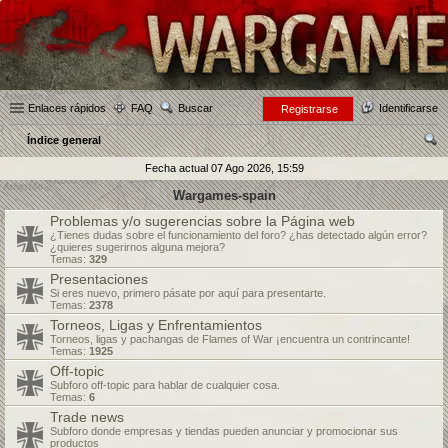
Enlaces rápidos
FAQ
Buscar
Identificarse
Registrarse
Índice general
us
Fecha actual 07 Ago 2026, 15:59
car
Wargames-spain
Problemas y/o sugerencias sobre la Página web
¿Tienes dudas sobre el funcionamiento del foro? ¿has detectado algún error?
¿quieres sugerirnos alguna mejora?
Temas:
329
Presentaciones
Si eres nuevo, primero pásate por aquí para presentarte.
Temas:
2378
Torneos, Ligas y Enfrentamientos
Torneos, ligas y pachangas de Flames of War ¡encuentra un contrincante!
Temas:
1925
Off-topic
Subforo off-topic para hablar de cualquier cosa.
Temas:
6
Trade news
Subforo donde empresas y tiendas pueden anunciar y promocionar sus
productos