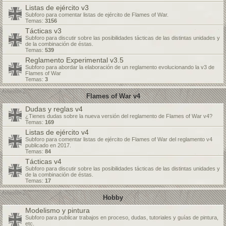
Listas de ejército v3
Subforo para comentar listas de ejército de Flames of War.
Temas:
3156
Tácticas v3
Subforo para discutir sobre las posibilidades tácticas de las distintas unidades y
de la combinación de éstas.
Temas:
539
Reglamento Experimental v3.5
Subforo para abordar la elaboración de un reglamento evolucionando la v3 de
Flames of War
Temas:
3
Flames of War v4
Dudas y reglas v4
¿Tienes dudas sobre la nueva versión del reglamento de Flames of War v4?
Temas:
169
Listas de ejército v4
Subforo para comentar listas de ejército de Flames of War del reglamento v4
publicado en 2017.
Temas:
84
Tácticas v4
Subforo para discutir sobre las posibilidades tácticas de las distintas unidades y
de la combinación de éstas.
Temas:
17
Hobby
Modelismo y pintura
Subforo para publicar trabajos en proceso, dudas, tutoriales y guías de pintura,
etc.