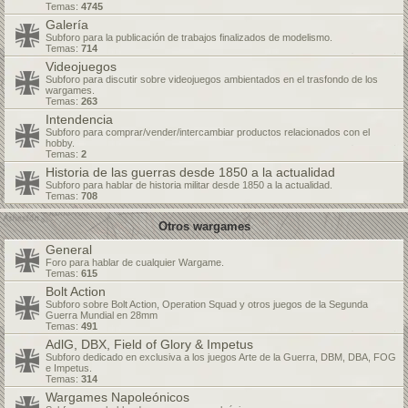
Temas:
4745
Galería
Subforo para la publicación de trabajos finalizados de modelismo.
Temas:
714
Videojuegos
Subforo para discutir sobre videojuegos ambientados en el trasfondo de los
wargames.
Temas:
263
Intendencia
Subforo para comprar/vender/intercambiar productos relacionados con el
hobby.
Temas:
2
Historia de las guerras desde 1850 a la actualidad
Subforo para hablar de historia militar desde 1850 a la actualidad.
Temas:
708
Otros wargames
General
Foro para hablar de cualquier Wargame.
Temas:
615
Bolt Action
Subforo sobre Bolt Action, Operation Squad y otros juegos de la Segunda
Guerra Mundial en 28mm
Temas:
491
AdlG, DBX, Field of Glory & Impetus
Subforo dedicado en exclusiva a los juegos Arte de la Guerra, DBM, DBA, FOG
e Impetus.
Temas:
314
Wargames Napoleónicos