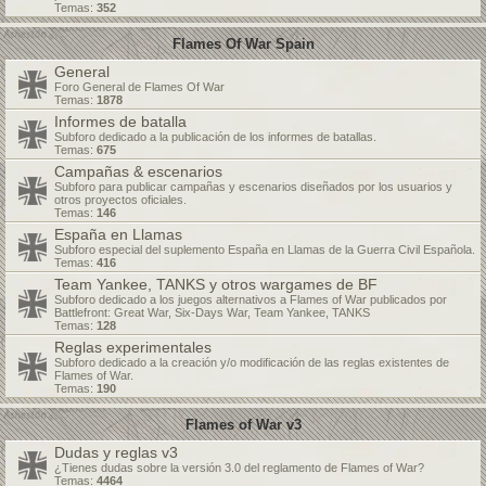
Temas:
352
Flames Of War Spain
General
Foro General de Flames Of War
Temas:
1878
Informes de batalla
Subforo dedicado a la publicación de los informes de batallas.
Temas:
675
Campañas & escenarios
Subforo para publicar campañas y escenarios diseñados por los usuarios y
otros proyectos oficiales.
Temas:
146
España en Llamas
Subforo especial del suplemento España en Llamas de la Guerra Civil Española.
Temas:
416
Team Yankee, TANKS y otros wargames de BF
Subforo dedicado a los juegos alternativos a Flames of War publicados por
Battlefront: Great War, Six-Days War, Team Yankee, TANKS
Temas:
128
Reglas experimentales
Subforo dedicado a la creación y/o modificación de las reglas existentes de
Flames of War.
Temas:
190
Flames of War v3
Dudas y reglas v3
¿Tienes dudas sobre la versión 3.0 del reglamento de Flames of War?
Temas:
4464