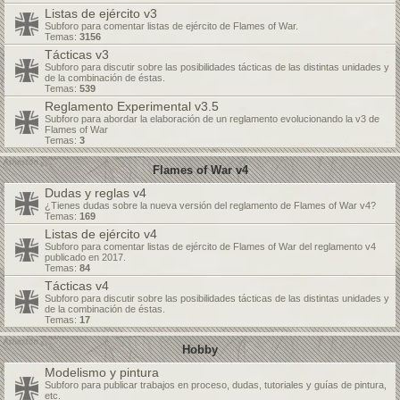
Listas de ejército v3
Subforo para comentar listas de ejército de Flames of War.
Temas:
3156
Tácticas v3
Subforo para discutir sobre las posibilidades tácticas de las distintas unidades y
de la combinación de éstas.
Temas:
539
Reglamento Experimental v3.5
Subforo para abordar la elaboración de un reglamento evolucionando la v3 de
Flames of War
Temas:
3
Flames of War v4
Dudas y reglas v4
¿Tienes dudas sobre la nueva versión del reglamento de Flames of War v4?
Temas:
169
Listas de ejército v4
Subforo para comentar listas de ejército de Flames of War del reglamento v4
publicado en 2017.
Temas:
84
Tácticas v4
Subforo para discutir sobre las posibilidades tácticas de las distintas unidades y
de la combinación de éstas.
Temas:
17
Hobby
Modelismo y pintura
Subforo para publicar trabajos en proceso, dudas, tutoriales y guías de pintura,
etc.