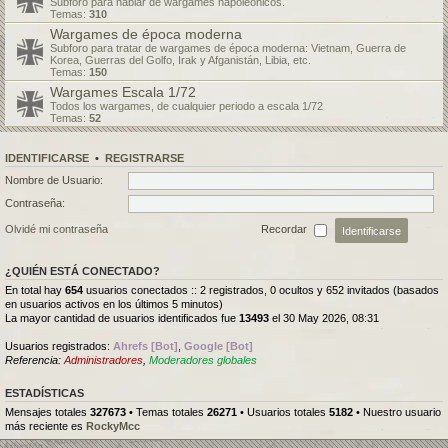
Subforo para hablar de wargames napoleónicos.
Temas:
310
Wargames de época moderna
Subforo para tratar de wargames de época moderna: Vietnam, Guerra de
Korea, Guerras del Golfo, Irak y Afganistán, Libia, etc.
Temas:
150
Wargames Escala 1/72
Todos los wargames, de cualquier periodo a escala 1/72
Temas:
52
IDENTIFICARSE
•
REGISTRARSE
Nombre de Usuario:
Contraseña:
Olvidé mi contraseña
Recordar
¿QUIÉN ESTÁ CONECTADO?
En total hay
654
usuarios conectados :: 2 registrados, 0 ocultos y 652 invitados (basados
en usuarios activos en los últimos 5 minutos)
La mayor cantidad de usuarios identificados fue
13493
el 30 May 2026, 08:31
Usuarios registrados:
Ahrefs [Bot]
,
Google [Bot]
Referencia:
Administradores
,
Moderadores globales
ESTADÍSTICAS
Mensajes totales
327673
• Temas totales
26271
• Usuarios totales
5182
• Nuestro usuario
más reciente es
RockyMcc