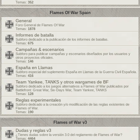
Temas:
352
Flames Of War Spain
General
Foro General de Flames Of War
Temas:
1878
Informes de batalla
Subforo dedicado a la publicación de los informes de batallas.
Temas:
675
Campañas & escenarios
Subforo para publicar campañas y escenarios diseñados por los usuarios y
otros proyectos oficiales.
Temas:
146
España en Llamas
Subforo especial del suplemento España en Llamas de la Guerra Civil Española.
Temas:
416
Team Yankee, TANKS y otros wargames de BF
Subforo dedicado a los juegos alternativos a Flames of War publicados por
Battlefront: Great War, Six-Days War, Team Yankee, TANKS
Temas:
128
Reglas experimentales
Subforo dedicado a la creación y/o modificación de las reglas existentes de
Flames of War.
Temas:
190
Flames of War v3
Dudas y reglas v3
¿Tienes dudas sobre la versión 3.0 del reglamento de Flames of War?
Temas:
4464