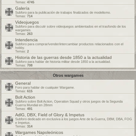
Temas:
4745
Galería
Subforo para la publicación de trabajos finalizados de modelismo.
Temas:
714
Videojuegos
Subforo para discutir sobre videojuegos ambientados en el trasfondo de los
wargames.
Temas:
263
Intendencia
Subforo para comprar/vender/intercambiar productos relacionados con el
hobby.
Temas:
2
Historia de las guerras desde 1850 a la actualidad
Subforo para hablar de historia militar desde 1850 a la actualidad.
Temas:
708
Otros wargames
General
Foro para hablar de cualquier Wargame.
Temas:
615
Bolt Action
Subforo sobre Bolt Action, Operation Squad y otros juegos de la Segunda
Guerra Mundial en 28mm
Temas:
491
AdlG, DBX, Field of Glory & Impetus
Subforo dedicado en exclusiva a los juegos Arte de la Guerra, DBM, DBA, FOG
e Impetus.
Temas:
314
Wargames Napoleónicos