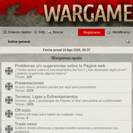
Enlaces rápidos
FAQ
Buscar
Identificarse
Registrarse
Índice general
us
Fecha actual 10 Ago 2026, 05:37
car
Wargames-spain
Problemas y/o sugerencias sobre la Página web
¿Tienes dudas sobre el funcionamiento del foro? ¿has detectado algún error?
¿quieres sugerirnos alguna mejora?
Temas:
329
Presentaciones
Si eres nuevo, primero pásate por aquí para presentarte.
Temas:
2378
Torneos, Ligas y Enfrentamientos
Torneos, ligas y pachangas de Flames of War ¡encuentra un contrincante!
Temas:
1925
Off-topic
Subforo off-topic para hablar de cualquier cosa.
Temas:
6
Trade news
Subforo donde empresas y tiendas pueden anunciar y promocionar sus
productos