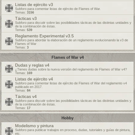
Listas de ejército v3
Subforo para comentar listas de ejército de Flames of War.
Temas:
3156
Tácticas v3
Subforo para discutir sobre las posibilidades tácticas de las distintas unidades y
de la combinación de éstas.
Temas:
539
Reglamento Experimental v3.5
Subforo para abordar la elaboración de un reglamento evolucionando la v3 de
Flames of War
Temas:
3
Flames of War v4
Dudas y reglas v4
¿Tienes dudas sobre la nueva versión del reglamento de Flames of War v4?
Temas:
169
Listas de ejército v4
Subforo para comentar listas de ejército de Flames of War del reglamento v4
publicado en 2017.
Temas:
84
Tácticas v4
Subforo para discutir sobre las posibilidades tácticas de las distintas unidades y
de la combinación de éstas.
Temas:
17
Hobby
Modelismo y pintura
Subforo para publicar trabajos en proceso, dudas, tutoriales y guías de pintura,
etc.