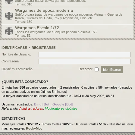
Subforo para hablar de wargames napoleónicos.
Temas:
310
Wargames de época moderna
Subforo para tratar de wargames de época moderna: Vietnam, Guerra de
Korea, Guerras del Golfo, Irak y Afganistán, Libia, etc.
Temas:
150
Wargames Escala 1/72
Todos los wargames, de cualquier periodo a escala 1/72
Temas:
52
IDENTIFICARSE
•
REGISTRARSE
Nombre de Usuario:
Contraseña:
Olvidé mi contraseña
Recordar
¿QUIÉN ESTÁ CONECTADO?
En total hay
586
usuarios conectados :: 2 registrados, 0 ocultos y 584 invitados (basados
en usuarios activos en los últimos 5 minutos)
La mayor cantidad de usuarios identificados fue
13493
el 30 May 2026, 08:31
Usuarios registrados:
Bing [Bot]
,
Google [Bot]
Referencia:
Administradores
,
Moderadores globales
ESTADÍSTICAS
Mensajes totales
327672
• Temas totales
26270
• Usuarios totales
5182
• Nuestro usuario
más reciente es
RockyMcc