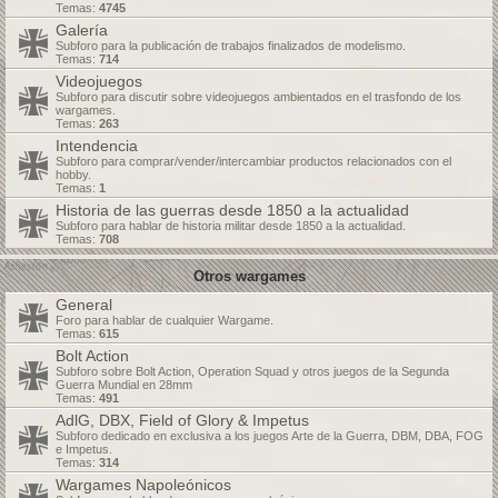
Temas:
4745
Galería
Subforo para la publicación de trabajos finalizados de modelismo.
Temas:
714
Videojuegos
Subforo para discutir sobre videojuegos ambientados en el trasfondo de los
wargames.
Temas:
263
Intendencia
Subforo para comprar/vender/intercambiar productos relacionados con el
hobby.
Temas:
1
Historia de las guerras desde 1850 a la actualidad
Subforo para hablar de historia militar desde 1850 a la actualidad.
Temas:
708
Otros wargames
General
Foro para hablar de cualquier Wargame.
Temas:
615
Bolt Action
Subforo sobre Bolt Action, Operation Squad y otros juegos de la Segunda
Guerra Mundial en 28mm
Temas:
491
AdlG, DBX, Field of Glory & Impetus
Subforo dedicado en exclusiva a los juegos Arte de la Guerra, DBM, DBA, FOG
e Impetus.
Temas:
314
Wargames Napoleónicos