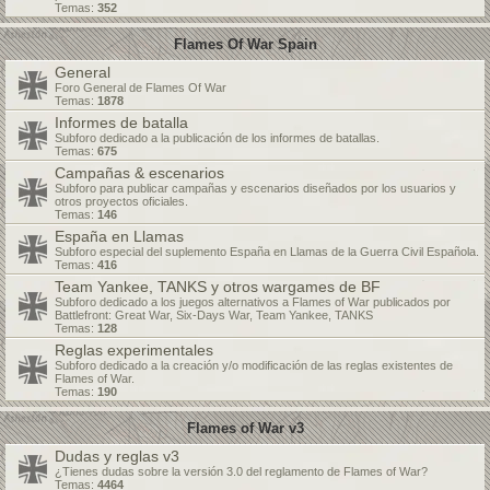
Temas:
352
Flames Of War Spain
General
Foro General de Flames Of War
Temas:
1878
Informes de batalla
Subforo dedicado a la publicación de los informes de batallas.
Temas:
675
Campañas & escenarios
Subforo para publicar campañas y escenarios diseñados por los usuarios y
otros proyectos oficiales.
Temas:
146
España en Llamas
Subforo especial del suplemento España en Llamas de la Guerra Civil Española.
Temas:
416
Team Yankee, TANKS y otros wargames de BF
Subforo dedicado a los juegos alternativos a Flames of War publicados por
Battlefront: Great War, Six-Days War, Team Yankee, TANKS
Temas:
128
Reglas experimentales
Subforo dedicado a la creación y/o modificación de las reglas existentes de
Flames of War.
Temas:
190
Flames of War v3
Dudas y reglas v3
¿Tienes dudas sobre la versión 3.0 del reglamento de Flames of War?
Temas:
4464