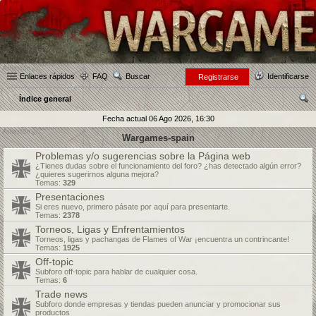
Enlaces rápidos
FAQ
Buscar
Identificarse
Registrarse
Índice general
us
Fecha actual 06 Ago 2026, 16:30
car
Wargames-spain
Problemas y/o sugerencias sobre la Página web
¿Tienes dudas sobre el funcionamiento del foro? ¿has detectado algún error?
¿quieres sugerirnos alguna mejora?
Temas:
329
Presentaciones
Si eres nuevo, primero pásate por aquí para presentarte.
Temas:
2378
Torneos, Ligas y Enfrentamientos
Torneos, ligas y pachangas de Flames of War ¡encuentra un contrincante!
Temas:
1925
Off-topic
Subforo off-topic para hablar de cualquier cosa.
Temas:
6
Trade news
Subforo donde empresas y tiendas pueden anunciar y promocionar sus
productos