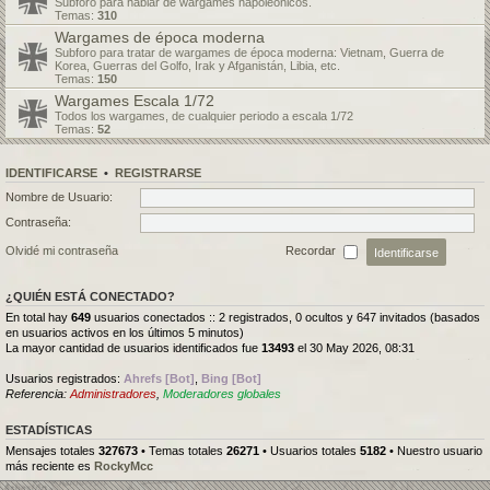
Subforo para hablar de wargames napoleónicos.
Temas:
310
Wargames de época moderna
Subforo para tratar de wargames de época moderna: Vietnam, Guerra de
Korea, Guerras del Golfo, Irak y Afganistán, Libia, etc.
Temas:
150
Wargames Escala 1/72
Todos los wargames, de cualquier periodo a escala 1/72
Temas:
52
IDENTIFICARSE
•
REGISTRARSE
Nombre de Usuario:
Contraseña:
Olvidé mi contraseña
Recordar
¿QUIÉN ESTÁ CONECTADO?
En total hay
649
usuarios conectados :: 2 registrados, 0 ocultos y 647 invitados (basados
en usuarios activos en los últimos 5 minutos)
La mayor cantidad de usuarios identificados fue
13493
el 30 May 2026, 08:31
Usuarios registrados:
Ahrefs [Bot]
,
Bing [Bot]
Referencia:
Administradores
,
Moderadores globales
ESTADÍSTICAS
Mensajes totales
327673
• Temas totales
26271
• Usuarios totales
5182
• Nuestro usuario
más reciente es
RockyMcc