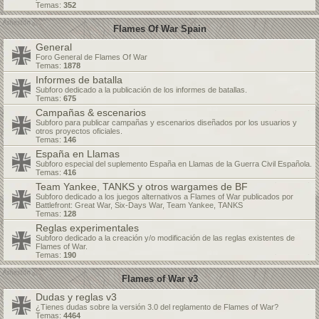
Temas:
352
Flames Of War Spain
General
Foro General de Flames Of War
Temas:
1878
Informes de batalla
Subforo dedicado a la publicación de los informes de batallas.
Temas:
675
Campañas & escenarios
Subforo para publicar campañas y escenarios diseñados por los usuarios y
otros proyectos oficiales.
Temas:
146
España en Llamas
Subforo especial del suplemento España en Llamas de la Guerra Civil Española.
Temas:
416
Team Yankee, TANKS y otros wargames de BF
Subforo dedicado a los juegos alternativos a Flames of War publicados por
Battlefront: Great War, Six-Days War, Team Yankee, TANKS
Temas:
128
Reglas experimentales
Subforo dedicado a la creación y/o modificación de las reglas existentes de
Flames of War.
Temas:
190
Flames of War v3
Dudas y reglas v3
¿Tienes dudas sobre la versión 3.0 del reglamento de Flames of War?
Temas:
4464