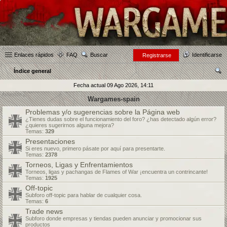
Enlaces rápidos
FAQ
Buscar
Identificarse
Registrarse
Índice general
us
Fecha actual 09 Ago 2026, 14:11
car
Wargames-spain
Problemas y/o sugerencias sobre la Página web
¿Tienes dudas sobre el funcionamiento del foro? ¿has detectado algún error?
¿quieres sugerirnos alguna mejora?
Temas:
329
Presentaciones
Si eres nuevo, primero pásate por aquí para presentarte.
Temas:
2378
Torneos, Ligas y Enfrentamientos
Torneos, ligas y pachangas de Flames of War ¡encuentra un contrincante!
Temas:
1925
Off-topic
Subforo off-topic para hablar de cualquier cosa.
Temas:
6
Trade news
Subforo donde empresas y tiendas pueden anunciar y promocionar sus
productos