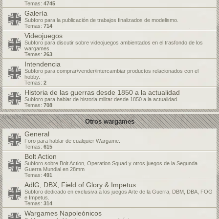
Temas:
4745
Galería
Subforo para la publicación de trabajos finalizados de modelismo.
Temas:
714
Videojuegos
Subforo para discutir sobre videojuegos ambientados en el trasfondo de los
wargames.
Temas:
263
Intendencia
Subforo para comprar/vender/intercambiar productos relacionados con el
hobby.
Temas:
2
Historia de las guerras desde 1850 a la actualidad
Subforo para hablar de historia militar desde 1850 a la actualidad.
Temas:
708
Otros wargames
General
Foro para hablar de cualquier Wargame.
Temas:
615
Bolt Action
Subforo sobre Bolt Action, Operation Squad y otros juegos de la Segunda
Guerra Mundial en 28mm
Temas:
491
AdlG, DBX, Field of Glory & Impetus
Subforo dedicado en exclusiva a los juegos Arte de la Guerra, DBM, DBA, FOG
e Impetus.
Temas:
314
Wargames Napoleónicos