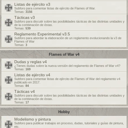
Listas de ejército v3
Subforo para comentar listas de ejército de Flames of War.
Temas:
3156
Tácticas v3
Subforo para discutir sobre las posibilidades tácticas de las distintas unidades y
de la combinación de éstas.
Temas:
539
Reglamento Experimental v3.5
Subforo para abordar la elaboración de un reglamento evolucionando la v3 de
Flames of War
Temas:
3
Flames of War v4
Dudas y reglas v4
¿Tienes dudas sobre la nueva versión del reglamento de Flames of War v4?
Temas:
169
Listas de ejército v4
Subforo para comentar listas de ejército de Flames of War del reglamento v4
publicado en 2017.
Temas:
84
Tácticas v4
Subforo para discutir sobre las posibilidades tácticas de las distintas unidades y
de la combinación de éstas.
Temas:
17
Hobby
Modelismo y pintura
Subforo para publicar trabajos en proceso, dudas, tutoriales y guías de pintura,
etc.