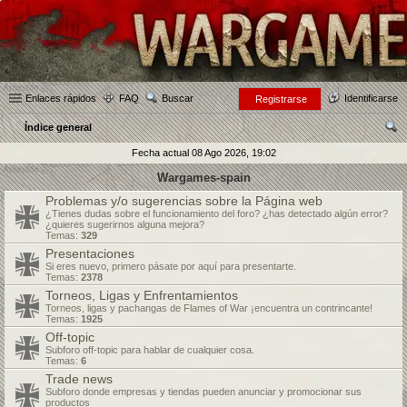
Enlaces rápidos
FAQ
Buscar
Identificarse
Registrarse
Índice general
us
Fecha actual 08 Ago 2026, 19:02
car
Wargames-spain
Problemas y/o sugerencias sobre la Página web
¿Tienes dudas sobre el funcionamiento del foro? ¿has detectado algún error?
¿quieres sugerirnos alguna mejora?
Temas:
329
Presentaciones
Si eres nuevo, primero pásate por aquí para presentarte.
Temas:
2378
Torneos, Ligas y Enfrentamientos
Torneos, ligas y pachangas de Flames of War ¡encuentra un contrincante!
Temas:
1925
Off-topic
Subforo off-topic para hablar de cualquier cosa.
Temas:
6
Trade news
Subforo donde empresas y tiendas pueden anunciar y promocionar sus
productos