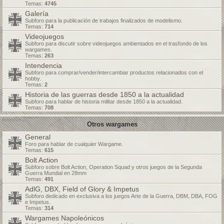
Temas:
4745
Galería
Subforo para la publicación de trabajos finalizados de modelismo.
Temas:
714
Videojuegos
Subforo para discutir sobre videojuegos ambientados en el trasfondo de los
wargames.
Temas:
263
Intendencia
Subforo para comprar/vender/intercambiar productos relacionados con el
hobby.
Temas:
2
Historia de las guerras desde 1850 a la actualidad
Subforo para hablar de historia militar desde 1850 a la actualidad.
Temas:
708
Otros wargames
General
Foro para hablar de cualquier Wargame.
Temas:
615
Bolt Action
Subforo sobre Bolt Action, Operation Squad y otros juegos de la Segunda
Guerra Mundial en 28mm
Temas:
491
AdlG, DBX, Field of Glory & Impetus
Subforo dedicado en exclusiva a los juegos Arte de la Guerra, DBM, DBA, FOG
e Impetus.
Temas:
314
Wargames Napoleónicos