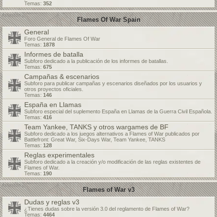
Temas:
352
Flames Of War Spain
General
Foro General de Flames Of War
Temas:
1878
Informes de batalla
Subforo dedicado a la publicación de los informes de batallas.
Temas:
675
Campañas & escenarios
Subforo para publicar campañas y escenarios diseñados por los usuarios y
otros proyectos oficiales.
Temas:
146
España en Llamas
Subforo especial del suplemento España en Llamas de la Guerra Civil Española.
Temas:
416
Team Yankee, TANKS y otros wargames de BF
Subforo dedicado a los juegos alternativos a Flames of War publicados por
Battlefront: Great War, Six-Days War, Team Yankee, TANKS
Temas:
128
Reglas experimentales
Subforo dedicado a la creación y/o modificación de las reglas existentes de
Flames of War.
Temas:
190
Flames of War v3
Dudas y reglas v3
¿Tienes dudas sobre la versión 3.0 del reglamento de Flames of War?
Temas:
4464