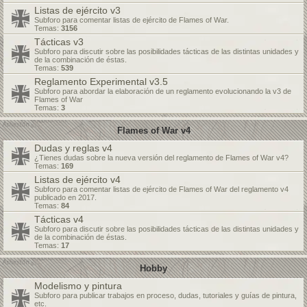
Listas de ejército v3
Subforo para comentar listas de ejército de Flames of War.
Temas:
3156
Tácticas v3
Subforo para discutir sobre las posibilidades tácticas de las distintas unidades y
de la combinación de éstas.
Temas:
539
Reglamento Experimental v3.5
Subforo para abordar la elaboración de un reglamento evolucionando la v3 de
Flames of War
Temas:
3
Flames of War v4
Dudas y reglas v4
¿Tienes dudas sobre la nueva versión del reglamento de Flames of War v4?
Temas:
169
Listas de ejército v4
Subforo para comentar listas de ejército de Flames of War del reglamento v4
publicado en 2017.
Temas:
84
Tácticas v4
Subforo para discutir sobre las posibilidades tácticas de las distintas unidades y
de la combinación de éstas.
Temas:
17
Hobby
Modelismo y pintura
Subforo para publicar trabajos en proceso, dudas, tutoriales y guías de pintura,
etc.