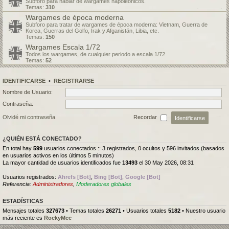
Subforo para hablar de wargames napoleónicos.
Temas:
310
Wargames de época moderna
Subforo para tratar de wargames de época moderna: Vietnam, Guerra de
Korea, Guerras del Golfo, Irak y Afganistán, Libia, etc.
Temas:
150
Wargames Escala 1/72
Todos los wargames, de cualquier periodo a escala 1/72
Temas:
52
IDENTIFICARSE
•
REGISTRARSE
Nombre de Usuario:
Contraseña:
Olvidé mi contraseña
Recordar
¿QUIÉN ESTÁ CONECTADO?
En total hay
599
usuarios conectados :: 3 registrados, 0 ocultos y 596 invitados (basados
en usuarios activos en los últimos 5 minutos)
La mayor cantidad de usuarios identificados fue
13493
el 30 May 2026, 08:31
Usuarios registrados:
Ahrefs [Bot]
,
Bing [Bot]
,
Google [Bot]
Referencia:
Administradores
,
Moderadores globales
ESTADÍSTICAS
Mensajes totales
327673
• Temas totales
26271
• Usuarios totales
5182
• Nuestro usuario
más reciente es
RockyMcc