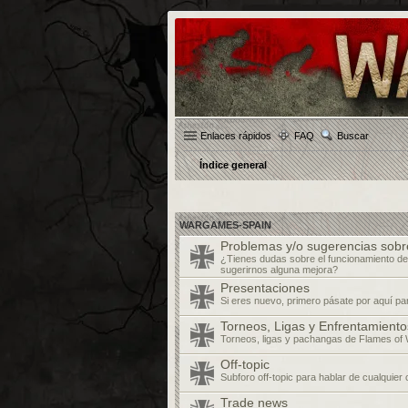
Enlaces rápidos
FAQ
Buscar
Índice general
WARGAMES-SPAIN
Problemas y/o sugerencias sobr
¿Tienes dudas sobre el funcionamiento de
sugerirnos alguna mejora?
Presentaciones
Si eres nuevo, primero pásate por aquí pa
Torneos, Ligas y Enfrentamiento
Torneos, ligas y pachangas de Flames of 
Off-topic
Subforo off-topic para hablar de cualquier
Trade news