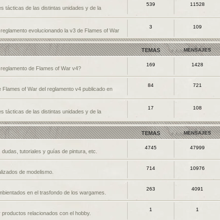
539
11528
s tácticas de las distintas unidades y de la
3
109
n reglamento evolucionando la v3 de Flames of War
TEMAS
MENSAJES
169
1428
l reglamento de Flames of War v4?
84
721
de Flames of War del reglamento v4 publicado en
17
108
s tácticas de las distintas unidades y de la
TEMAS
MENSAJES
4745
47999
dudas, tutoriales y guías de pintura, etc.
714
10976
nalizados de modelismo.
263
4091
mbientados en el trasfondo de los wargames.
1
1
 productos relacionados con el hobby.