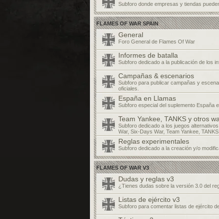
Subforo donde empresas y tiendas pueden
FLAMES OF WAR SPAIN
General
Foro General de Flames Of War
Informes de batalla
Subforo dedicado a la publicación de los in
Campañas & escenarios
Subforo para publicar campañas y escenar
oficiales.
España en Llamas
Subforo especial del suplemento España e
Team Yankee, TANKS y otros w
Subforo dedicado a los juegos alternativos
War, Six-Days War, Team Yankee, TANKS
Reglas experimentales
Subforo dedicado a la creación y/o modific
FLAMES OF WAR V3
Dudas y reglas v3
¿Tienes dudas sobre la versión 3.0 del r
Listas de ejército v3
Subforo para comentar listas de ejército d