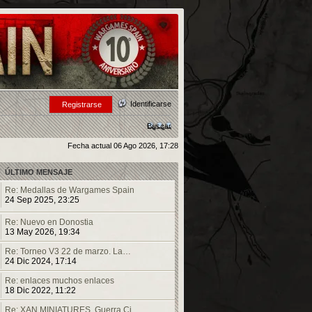
Identificarse
Registrarse
Buscar
Fecha actual 06 Ago 2026, 17:28
ÚLTIMO MENSAJE
Re: Medallas de Wargames Spain
24 Sep 2025, 23:25
Re: Nuevo en Donostia
13 May 2026, 19:34
Re: Torneo V3 22 de marzo. La…
24 Dic 2024, 17:14
Re: enlaces muchos enlaces
18 Dic 2022, 11:22
Re: XAN MINIATURES. Guerra Ci…