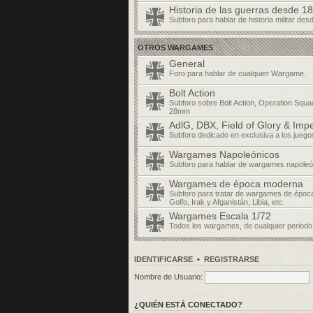
Historia de las guerras desde 18
Subforo para hablar de historia militar des
OTROS WARGAMES
General
Foro para hablar de cualquier Wargame.
Bolt Action
Subforo sobre Bolt Action, Operation Squa
28mm
AdlG, DBX, Field of Glory & Imp
Subforo dedicado en exclusiva a los jueg
Wargames Napoleónicos
Subforo para hablar de wargames napoleó
Wargames de época moderna
Subforo para tratar de wargames de époc
Golfo, Irak y Afganistán, Libia, etc.
Wargames Escala 1/72
Todos los wargames, de cualquier periodo
IDENTIFICARSE
•
REGISTRARSE
Nombre de Usuario:
¿QUIÉN ESTÁ CONECTADO?