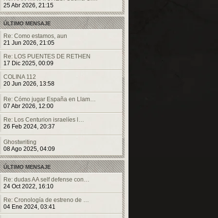
25 Abr 2026, 21:15
ÚLTIMO MENSAJE
Re: Como estamos, aun
21 Jun 2026, 21:05
Re: LOS PUENTES DE RETHEN
17 Dic 2025, 00:09
COLINA 112
20 Jun 2026, 13:58
Re: Cómo jugar España en Llam…
07 Abr 2026, 12:00
Re: Los Centurion israelíes l…
26 Feb 2024, 20:37
Ghostwriting
08 Ago 2025, 04:09
ÚLTIMO MENSAJE
Re: dudas AA self defense con…
24 Oct 2022, 16:10
Re: Cronología de estreno de …
04 Ene 2024, 03:41