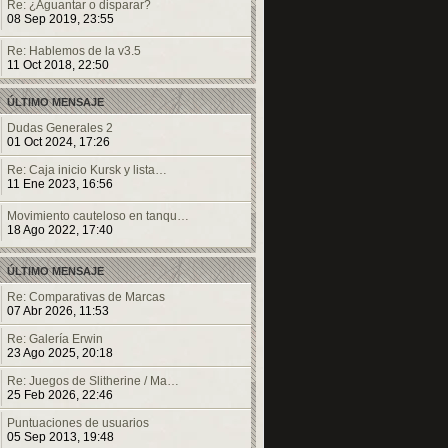
Re: ¿Aguantar o disparar?
08 Sep 2019, 23:55
Re: Hablemos de la v3.5
11 Oct 2018, 22:50
ÚLTIMO MENSAJE
Dudas Generales 2
01 Oct 2024, 17:26
Re: Caja inicio Kursk y lista…
11 Ene 2023, 16:56
Movimiento cauteloso en tanqu…
18 Ago 2022, 17:40
ÚLTIMO MENSAJE
Re: Comparativas de Marcas
07 Abr 2026, 11:53
Re: Galería Erwin
23 Ago 2025, 20:18
Re: Juegos de Slitherine / Ma…
25 Feb 2026, 22:46
Puntuaciones de usuarios
05 Sep 2013, 19:48