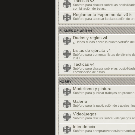
Tácticas v3
Subforo para discutir sobre las posibilidade
combinación de éstas.
Reglamento Experimental v3.5
Subforo para abordar la elaboración de u
FLAMES OF WAR V4
Dudas y reglas v4
¿Tienes dudas sobre la nueva versión de
Listas de ejército v4
Subforo para comentar listas de ejército 
2017.
Tácticas v4
Subforo para discutir sobre las posibilidade
combinación de éstas.
HOBBY
Modelismo y pintura
Subforo para publicar trabajos en proceso, 
Galería
Subforo para la publicación de trabajos fi
Videojuegos
Subforo para discutir sobre videojuegos a
Intendencia
Subforo para comprar/vender/intercambiar