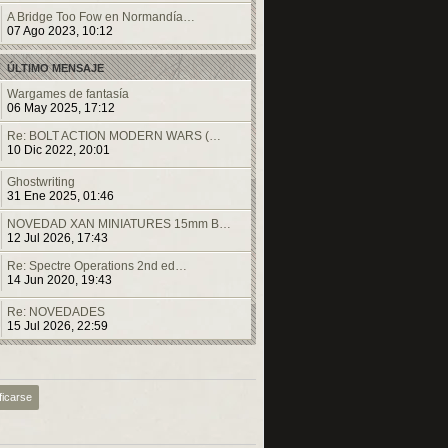
A Bridge Too Fow en Normandía…
07 Ago 2023, 10:12
ÚLTIMO MENSAJE
Wargames de fantasía
06 May 2025, 17:12
Re: BOLT ACTION MODERN WARS (…
10 Dic 2022, 20:01
Ghostwriting
31 Ene 2025, 01:46
NOVEDAD XAN MINIATURES 15mm B…
12 Jul 2026, 17:43
Re: Spectre Operations 2nd ed…
14 Jun 2020, 19:43
Re: NOVEDADES
15 Jul 2026, 22:59