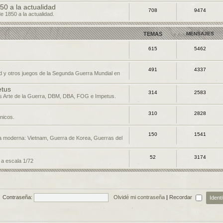
50 a la actualidad
708
9474
de 1850 a la actualidad.
TEMAS
MENSAJES
615
5462
491
4337
d y otros juegos de la Segunda Guerra Mundial en
etus
314
2583
os Arte de la Guerra, DBM, DBA, FOG e Impetus.
310
2828
nicos.
150
1541
a moderna: Vietnam, Guerra de Korea, Guerras del
52
3174
 a escala 1/72
Contraseña:
Olvidé mi contraseña
|
Recordar