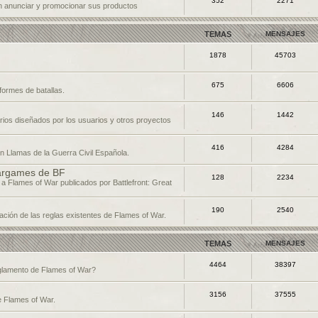
352
2271
 anunciar y promocionar sus productos
TEMAS
MENSAJES
1878
45703
675
6606
formes de batallas.
146
1442
ios diseñados por los usuarios y otros proyectos
416
4284
n Llamas de la Guerra Civil Española.
argames de BF
128
2234
 a Flames of War publicados por Battlefront: Great
190
2540
ación de las reglas existentes de Flames of War.
TEMAS
MENSAJES
4464
38397
eglamento de Flames of War?
3156
37555
e Flames of War.