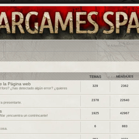
TEMAS
MENSAJES
e la Página web
329
2362
l foro? ¿has detectado algún error? ¿quieres
2378
22640
ra presentarte.
s
1925
42967
War ¡encuentra un contrincante!
6
883
 cosa.