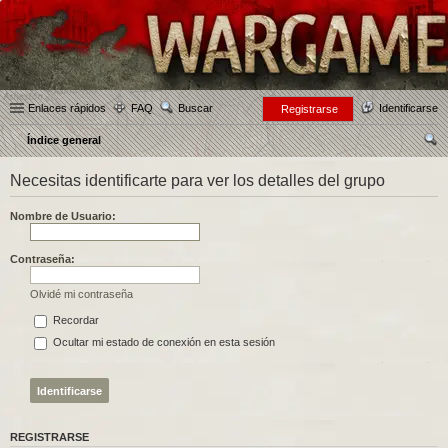
Enlaces rápidos
FAQ
Buscar
Identificarse
Registrarse
Índice general
us
Necesitas identificarte para ver los detalles del grupo
car
Nombre de Usuario:
Contraseña:
Olvidé mi contraseña
Recordar
Ocultar mi estado de conexión en esta sesión
REGISTRARSE