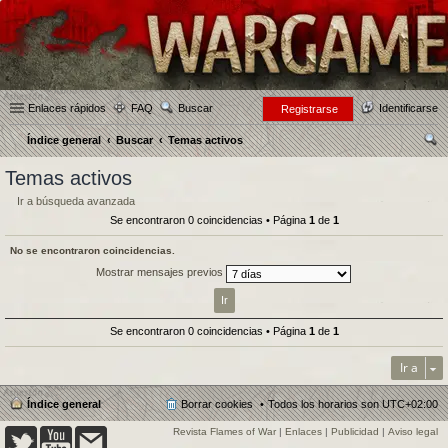
Enlaces rápidos
FAQ
Buscar
Identificarse
Registrarse
Índice general
Buscar
Temas activos
us
Temas activos
car
Ir a búsqueda avanzada
Se encontraron 0 coincidencias • Página
1
de
1
No se encontraron coincidencias.
Mostrar mensajes previos
Se encontraron 0 coincidencias • Página
1
de
1
Ir a
Índice general
Borrar cookies
Todos los horarios son
UTC+02:00
Revista Flames of War
|
Enlaces
|
Publicidad
|
Aviso legal