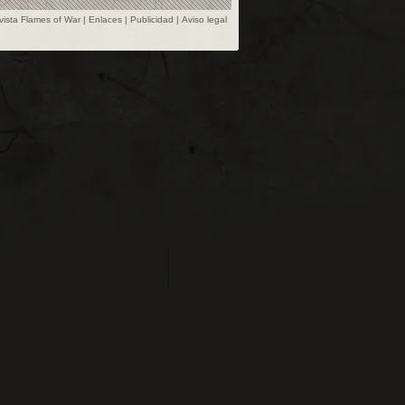
vista Flames of War
|
Enlaces
|
Publicidad
|
Aviso legal