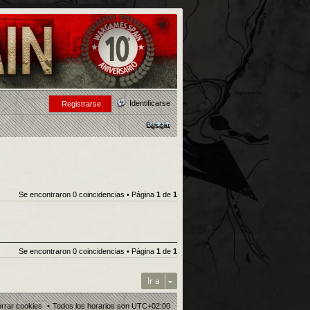
Identificarse
Registrarse
Buscar
Se encontraron 0 coincidencias • Página
1
de
1
Se encontraron 0 coincidencias • Página
1
de
1
Ir a
rrar cookies
Todos los horarios son
UTC+02:00