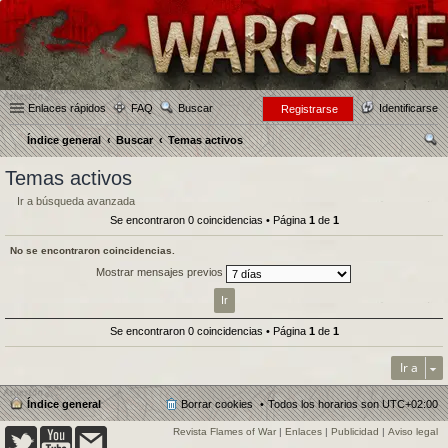
Enlaces rápidos
FAQ
Buscar
Identificarse
Registrarse
Índice general
Buscar
Temas activos
us
Temas activos
car
Ir a búsqueda avanzada
Se encontraron 0 coincidencias • Página
1
de
1
No se encontraron coincidencias.
Mostrar mensajes previos
Se encontraron 0 coincidencias • Página
1
de
1
Ir a
Índice general
Borrar cookies
Todos los horarios son
UTC+02:00
Revista Flames of War
|
Enlaces
|
Publicidad
|
Aviso legal