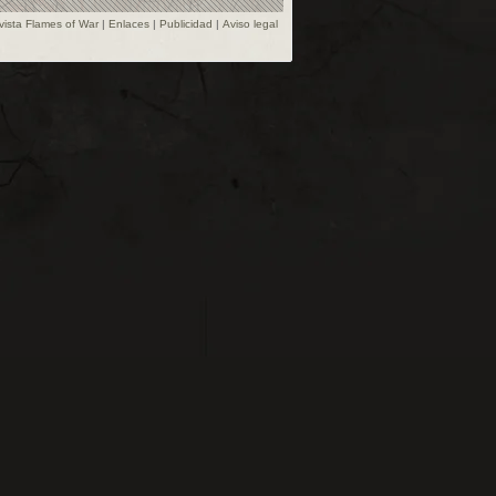
vista Flames of War
|
Enlaces
|
Publicidad
|
Aviso legal