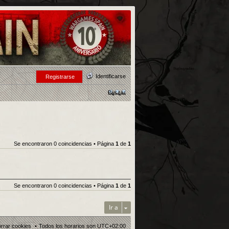
Identificarse
Registrarse
Buscar
Se encontraron 0 coincidencias • Página
1
de
1
Se encontraron 0 coincidencias • Página
1
de
1
Ir a
rrar cookies
Todos los horarios son
UTC+02:00