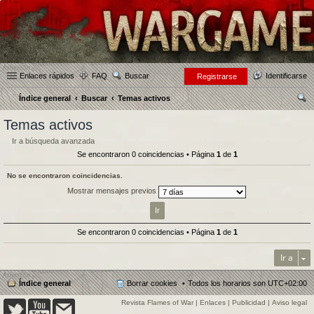
Enlaces rápidos
FAQ
Buscar
Identificarse
Registrarse
Índice general
Buscar
Temas activos
us
Temas activos
car
Ir a búsqueda avanzada
Se encontraron 0 coincidencias • Página
1
de
1
No se encontraron coincidencias.
Mostrar mensajes previos
Se encontraron 0 coincidencias • Página
1
de
1
Ir a
Índice general
Borrar cookies
Todos los horarios son
UTC+02:00
Revista Flames of War
|
Enlaces
|
Publicidad
|
Aviso legal