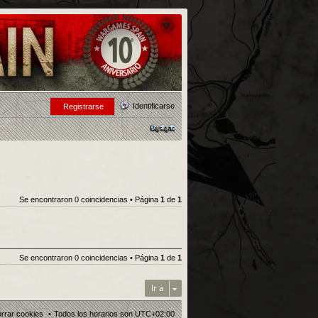
Identificarse
Registrarse
Buscar
Se encontraron 0 coincidencias • Página
1
de
1
Se encontraron 0 coincidencias • Página
1
de
1
Ir a
rrar cookies
Todos los horarios son
UTC+02:00