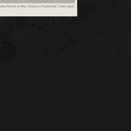
vista Flames of War
|
Enlaces
|
Publicidad
|
Aviso legal