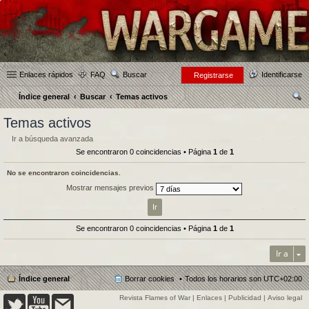
Enlaces rápidos
FAQ
Buscar
Identificarse
Registrarse
Índice general
Buscar
Temas activos
us
Temas activos
car
Ir a búsqueda avanzada
Se encontraron 0 coincidencias • Página
1
de
1
No se encontraron coincidencias.
Mostrar mensajes previos
Se encontraron 0 coincidencias • Página
1
de
1
Ir a
Índice general
Borrar cookies
Todos los horarios son
UTC+02:00
Revista Flames of War
|
Enlaces
|
Publicidad
|
Aviso legal