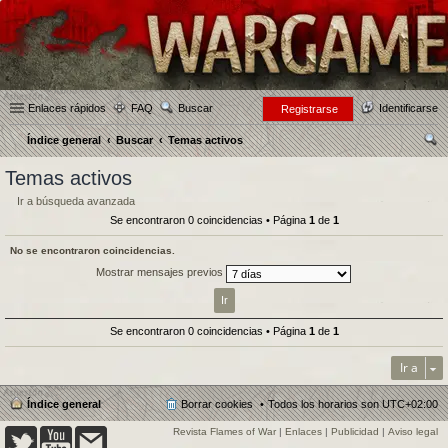
Enlaces rápidos
FAQ
Buscar
Identificarse
Registrarse
Índice general
Buscar
Temas activos
us
Temas activos
car
Ir a búsqueda avanzada
Se encontraron 0 coincidencias • Página
1
de
1
No se encontraron coincidencias.
Mostrar mensajes previos
Se encontraron 0 coincidencias • Página
1
de
1
Ir a
Índice general
Borrar cookies
Todos los horarios son
UTC+02:00
Revista Flames of War
|
Enlaces
|
Publicidad
|
Aviso legal