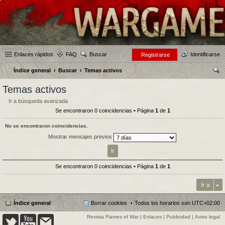
Enlaces rápidos
FAQ
Buscar
Identificarse
Registrarse
Índice general
Buscar
Temas activos
us
Temas activos
car
Ir a búsqueda avanzada
Se encontraron 0 coincidencias • Página
1
de
1
No se encontraron coincidencias.
Mostrar mensajes previos
Se encontraron 0 coincidencias • Página
1
de
1
Ir a
Índice general
Borrar cookies
Todos los horarios son
UTC+02:00
Revista Flames of War
|
Enlaces
|
Publicidad
|
Aviso legal