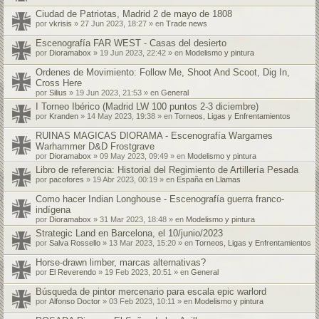
Ciudad de Patriotas, Madrid 2 de mayo de 1808
por
vkrisis
» 27 Jun 2023, 18:27 » en
Trade news
Escenografía FAR WEST - Casas del desierto
por
Dioramabox
» 19 Jun 2023, 22:42 » en
Modelismo y pintura
Ordenes de Movimiento: Follow Me, Shoot And Scoot, Dig In,
Cross Here
por
Silius
» 19 Jun 2023, 21:53 » en
General
I Torneo Ibérico (Madrid LW 100 puntos 2-3 diciembre)
por
Kranden
» 14 May 2023, 19:38 » en
Torneos, Ligas y Enfrentamientos
RUINAS MAGICAS DIORAMA - Escenografía Wargames
Warhammer D&D Frostgrave
por
Dioramabox
» 09 May 2023, 09:49 » en
Modelismo y pintura
Libro de referencia: Historial del Regimiento de Artillería Pesada
por
pacofores
» 19 Abr 2023, 00:19 » en
España en Llamas
Como hacer Indian Longhouse - Escenografía guerra franco-
indígena
por
Dioramabox
» 31 Mar 2023, 18:48 » en
Modelismo y pintura
Strategic Land en Barcelona, el 10/junio/2023
por
Salva Rossello
» 13 Mar 2023, 15:20 » en
Torneos, Ligas y Enfrentamientos
Horse-drawn limber, marcas alternativas?
por
El Reverendo
» 19 Feb 2023, 20:51 » en
General
Búsqueda de pintor mercenario para escala epic warlord
por
Alfonso Doctor
» 03 Feb 2023, 10:11 » en
Modelismo y pintura