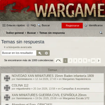
Enlaces rápidos
FAQ
Buscar
Identificarse
Registrarse
Índice general
Buscar
Temas sin respuesta
us
Temas sin respuesta
car
Ir a búsqueda avanzada
Se encontraron más de 1000 coincidencias
1
2
3
4
5
…
20
Temas
NOVEDAD XAN MINIATURES 15mm Baden infantería 1809
por
Xanminiatures
» 12 Jul 2026, 17:43 » en
Wargames Napoleónicos
COLINA 112
por
miguelondrio
» 20 Jun 2026, 13:58 » en
Campañas & escenarios
XAN MINIATURES GUERRA CIVIL ESPAÑOLA 20mm
por
Xanminiatures
» 19 Dic 2025, 23:08 » en
Wargames Escala 1/72
Abandono el Foro, GRACIAS!