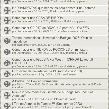
por
Dioramabox
» 12 Ene 2024, 20:49 » en
Modelismo y pintura
HERRAMIENTAS que necesitas para construir un Diorama
por
Dioramabox
» 18 Dic 2023, 11:44 » en
Modelismo y pintura
Como hacer una CASA DE PIEDRA
por
Dioramabox
» 18 Nov 2023, 16:02 » en
Modelismo y pintura
Como hacer CRIPTA de DRACULA para HALLOWEEN
por
Dioramabox
» 31 Oct 2023, 10:31 » en
Modelismo y pintura
Torneo Internacional Universal de Badajoz 2023: Opinión
Tripadvisor
por
pacofores
» 30 Oct 2023, 11:40 » en
General
Cómo hacer una TIENDA de POCIONES en miniatura
por
Dioramabox
» 10 Oct 2023, 10:09 » en
Modelismo y pintura
Como hacer una IGLESIA Far West - HORROR Lovecraft
CTHULHU
por
Dioramabox
» 28 Sep 2023, 09:57 » en
Modelismo y pintura
Otro vídeo de novedades de BF (agosto de 2023)
por
PanzerKanone
» 12 Ago 2023, 18:15 » en
General
A Bridge Too Fow en Normandía !!!
por
Silius
» 07 Ago 2023, 10:12 » en
Historia de las guerras desde 1850 a la
actualidad
Nuevo video-Informe de Batalla de A Bridge Too Fow: Las
Ardenas!!
por
Silius
» 27 Jul 2023, 14:55 » en
Informes de batalla
I Torneo Asturias In Flames !!! (Septiembre 2023)
por
Silius
» 24 Jul 2023, 12:31 » en
Torneos, Ligas y Enfrentamientos