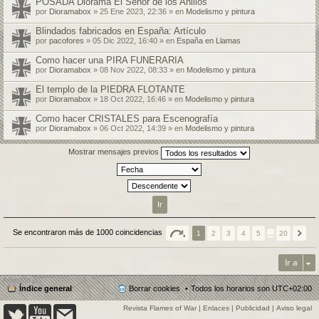
POSADA Diorama El Señor de los Anillos
por
Dioramabox
» 25 Ene 2023, 22:36 » en
Modelismo y pintura
Blindados fabricados en España: Artículo
por
pacofores
» 05 Dic 2022, 16:40 » en
España en Llamas
Como hacer una PIRA FUNERARIA
por
Dioramabox
» 08 Nov 2022, 08:33 » en
Modelismo y pintura
El templo de la PIEDRA FLOTANTE
por
Dioramabox
» 18 Oct 2022, 16:46 » en
Modelismo y pintura
Como hacer CRISTALES para Escenografía
por
Dioramabox
» 06 Oct 2022, 14:39 » en
Modelismo y pintura
Mostrar mensajes previos
Se encontraron más de 1000 coincidencias
1
2
3
4
5
…
20
Ir a
Índice general
Borrar cookies
Todos los horarios son
UTC+02:00
Revista Flames of War
|
Enlaces
|
Publicidad
|
Aviso legal