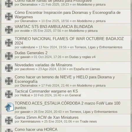
Cómo hacer ruinas de piedra para Frostgrave
por
Dioramabox
» 21 Feb 2025, 19:23 » en
Modelismo y pintura
Cómo Encontrar Inspiración para Dioramas y Escenografía de
Wargames
por
Dioramabox
» 10 Ene 2025, 18:56 » en
Modelismo y pintura
VAMTAC ST5 BN3 AMBULANCIA BLINDADA
por
evolde
» 05 Ene 2025, 07:56 » en
Modelismo y pintura
TORNEO NACIONAL FLAMES OF WAR OCTUBRE BADAJOZ
2024
por
valendune
» 13 Nov 2024, 19:56 » en
Torneos, Ligas y Enfrentamientos
Dudas Generales 2
por
gawain
» 01 Oct 2024, 17:26 » en
Dudas y reglas v4
Novedades variadas de Minairons
por
pacofores
» 23 Ago 2024, 13:34 » en
España en Llamas
Como hacer un terreno de NIEVE y HIELO para Diorama y
Escenografía
por
Dioramabox
» 17 Feb 2024, 21:46 » en
Modelismo y pintura
Tactical Commander wargame en KS
por
Hellcat
» 10 Feb 2024, 16:40 » en
General
TORNEO ACES_ESTALIA CÓRDOBA 2 marzo FoW Late 100
puntos
por
gawain
» 26 Ene 2024, 20:43 » en
Torneos, Ligas y Enfrentamientos
Gama 15mm ACW de Xan Miniatures
por
Xanminiatures
» 25 Ene 2024, 01:06 » en
Trade news
Como hacer una HORCA