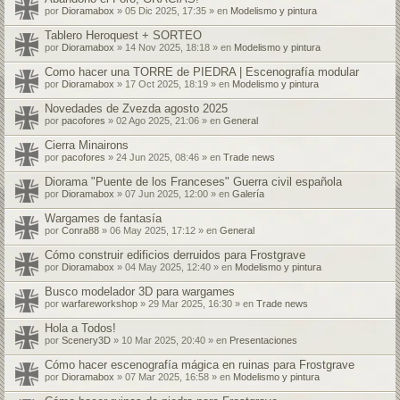
por
Dioramabox
» 05 Dic 2025, 17:35 » en
Modelismo y pintura
Tablero Heroquest + SORTEO
por
Dioramabox
» 14 Nov 2025, 18:18 » en
Modelismo y pintura
Como hacer una TORRE de PIEDRA | Escenografía modular
por
Dioramabox
» 17 Oct 2025, 18:19 » en
Modelismo y pintura
Novedades de Zvezda agosto 2025
por
pacofores
» 02 Ago 2025, 21:06 » en
General
Cierra Minairons
por
pacofores
» 24 Jun 2025, 08:46 » en
Trade news
Diorama "Puente de los Franceses" Guerra civil española
por
Dioramabox
» 07 Jun 2025, 12:00 » en
Galería
Wargames de fantasía
por
Conra88
» 06 May 2025, 17:12 » en
General
Cómo construir edificios derruidos para Frostgrave
por
Dioramabox
» 04 May 2025, 12:40 » en
Modelismo y pintura
Busco modelador 3D para wargames
por
warfareworkshop
» 29 Mar 2025, 16:30 » en
Trade news
Hola a Todos!
por
Scenery3D
» 10 Mar 2025, 20:40 » en
Presentaciones
Cómo hacer escenografía mágica en ruinas para Frostgrave
por
Dioramabox
» 07 Mar 2025, 16:58 » en
Modelismo y pintura