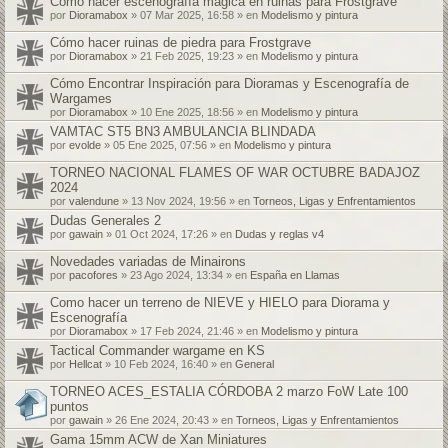
Cómo hacer escenografía mágica en ruinas para Frostgrave
por
Dioramabox
» 07 Mar 2025, 16:58 » en
Modelismo y pintura
Cómo hacer ruinas de piedra para Frostgrave
por
Dioramabox
» 21 Feb 2025, 19:23 » en
Modelismo y pintura
Cómo Encontrar Inspiración para Dioramas y Escenografía de
Wargames
por
Dioramabox
» 10 Ene 2025, 18:56 » en
Modelismo y pintura
VAMTAC ST5 BN3 AMBULANCIA BLINDADA
por
evolde
» 05 Ene 2025, 07:56 » en
Modelismo y pintura
TORNEO NACIONAL FLAMES OF WAR OCTUBRE BADAJOZ
2024
por
valendune
» 13 Nov 2024, 19:56 » en
Torneos, Ligas y Enfrentamientos
Dudas Generales 2
por
gawain
» 01 Oct 2024, 17:26 » en
Dudas y reglas v4
Novedades variadas de Minairons
por
pacofores
» 23 Ago 2024, 13:34 » en
España en Llamas
Como hacer un terreno de NIEVE y HIELO para Diorama y
Escenografía
por
Dioramabox
» 17 Feb 2024, 21:46 » en
Modelismo y pintura
Tactical Commander wargame en KS
por
Hellcat
» 10 Feb 2024, 16:40 » en
General
TORNEO ACES_ESTALIA CÓRDOBA 2 marzo FoW Late 100
puntos
por
gawain
» 26 Ene 2024, 20:43 » en
Torneos, Ligas y Enfrentamientos
Gama 15mm ACW de Xan Miniatures