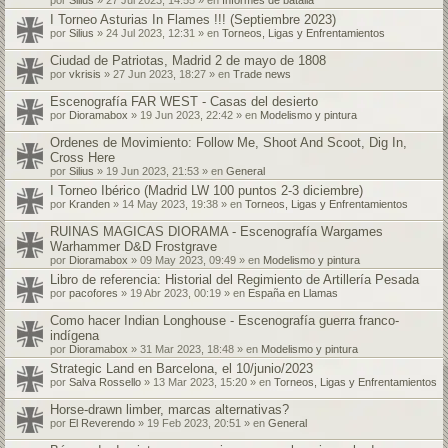
I Torneo Asturias In Flames !!! (Septiembre 2023)
por
Silius
» 24 Jul 2023, 12:31 » en
Torneos, Ligas y Enfrentamientos
Ciudad de Patriotas, Madrid 2 de mayo de 1808
por
vkrisis
» 27 Jun 2023, 18:27 » en
Trade news
Escenografía FAR WEST - Casas del desierto
por
Dioramabox
» 19 Jun 2023, 22:42 » en
Modelismo y pintura
Ordenes de Movimiento: Follow Me, Shoot And Scoot, Dig In,
Cross Here
por
Silius
» 19 Jun 2023, 21:53 » en
General
I Torneo Ibérico (Madrid LW 100 puntos 2-3 diciembre)
por
Kranden
» 14 May 2023, 19:38 » en
Torneos, Ligas y Enfrentamientos
RUINAS MAGICAS DIORAMA - Escenografía Wargames
Warhammer D&D Frostgrave
por
Dioramabox
» 09 May 2023, 09:49 » en
Modelismo y pintura
Libro de referencia: Historial del Regimiento de Artillería Pesada
por
pacofores
» 19 Abr 2023, 00:19 » en
España en Llamas
Como hacer Indian Longhouse - Escenografía guerra franco-
indígena
por
Dioramabox
» 31 Mar 2023, 18:48 » en
Modelismo y pintura
Strategic Land en Barcelona, el 10/junio/2023
por
Salva Rossello
» 13 Mar 2023, 15:20 » en
Torneos, Ligas y Enfrentamientos
Horse-drawn limber, marcas alternativas?
por
El Reverendo
» 19 Feb 2023, 20:51 » en
General