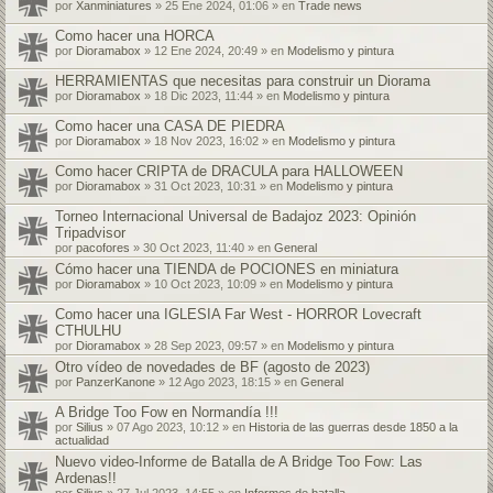
por
Xanminiatures
» 25 Ene 2024, 01:06 » en
Trade news
Como hacer una HORCA
por
Dioramabox
» 12 Ene 2024, 20:49 » en
Modelismo y pintura
HERRAMIENTAS que necesitas para construir un Diorama
por
Dioramabox
» 18 Dic 2023, 11:44 » en
Modelismo y pintura
Como hacer una CASA DE PIEDRA
por
Dioramabox
» 18 Nov 2023, 16:02 » en
Modelismo y pintura
Como hacer CRIPTA de DRACULA para HALLOWEEN
por
Dioramabox
» 31 Oct 2023, 10:31 » en
Modelismo y pintura
Torneo Internacional Universal de Badajoz 2023: Opinión
Tripadvisor
por
pacofores
» 30 Oct 2023, 11:40 » en
General
Cómo hacer una TIENDA de POCIONES en miniatura
por
Dioramabox
» 10 Oct 2023, 10:09 » en
Modelismo y pintura
Como hacer una IGLESIA Far West - HORROR Lovecraft
CTHULHU
por
Dioramabox
» 28 Sep 2023, 09:57 » en
Modelismo y pintura
Otro vídeo de novedades de BF (agosto de 2023)
por
PanzerKanone
» 12 Ago 2023, 18:15 » en
General
A Bridge Too Fow en Normandía !!!
por
Silius
» 07 Ago 2023, 10:12 » en
Historia de las guerras desde 1850 a la
actualidad
Nuevo video-Informe de Batalla de A Bridge Too Fow: Las
Ardenas!!
por
Silius
» 27 Jul 2023, 14:55 » en
Informes de batalla