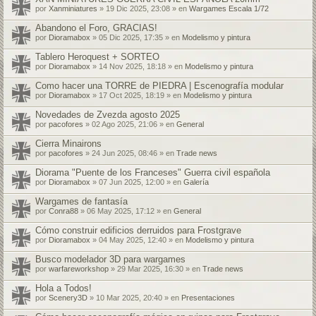
por
Xanminiatures
» 19 Dic 2025, 23:08 » en
Wargames Escala 1/72
Abandono el Foro, GRACIAS!
por
Dioramabox
» 05 Dic 2025, 17:35 » en
Modelismo y pintura
Tablero Heroquest + SORTEO
por
Dioramabox
» 14 Nov 2025, 18:18 » en
Modelismo y pintura
Como hacer una TORRE de PIEDRA | Escenografía modular
por
Dioramabox
» 17 Oct 2025, 18:19 » en
Modelismo y pintura
Novedades de Zvezda agosto 2025
por
pacofores
» 02 Ago 2025, 21:06 » en
General
Cierra Minairons
por
pacofores
» 24 Jun 2025, 08:46 » en
Trade news
Diorama "Puente de los Franceses" Guerra civil española
por
Dioramabox
» 07 Jun 2025, 12:00 » en
Galería
Wargames de fantasía
por
Conra88
» 06 May 2025, 17:12 » en
General
Cómo construir edificios derruidos para Frostgrave
por
Dioramabox
» 04 May 2025, 12:40 » en
Modelismo y pintura
Busco modelador 3D para wargames
por
warfareworkshop
» 29 Mar 2025, 16:30 » en
Trade news
Hola a Todos!
por
Scenery3D
» 10 Mar 2025, 20:40 » en
Presentaciones