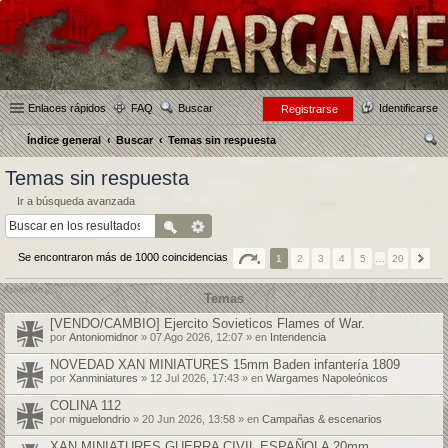
Enlaces rápidos
FAQ
Buscar
Identificarse
Registrarse
Índice general
Buscar
Temas sin respuesta
us
Temas sin respuesta
car
Ir a búsqueda avanzada
Se encontraron más de 1000 coincidencias
1
2
3
4
5
…
20
Temas
[VENDO/CAMBIO] Ejercito Sovieticos Flames of War.
por
Antoniomidnor
» 07 Ago 2026, 12:07 » en
Intendencia
NOVEDAD XAN MINIATURES 15mm Baden infantería 1809
por
Xanminiatures
» 12 Jul 2026, 17:43 » en
Wargames Napoleónicos
COLINA 112
por
miguelondrio
» 20 Jun 2026, 13:58 » en
Campañas & escenarios
XAN MINIATURES GUERRA CIVIL ESPAÑOLA 20mm