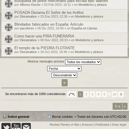
Búsqueda de pintor mercenario para escala epic warlord
por
Alfonso Doctor
» 03 Feb 2023, 10:11 » en
Modelismo y pintura
POSADA Diorama El Señor de los Anillos
por
Dioramabox
» 25 Ene 2023, 22:36 » en
Modelismo y pintura
Blindados fabricados en España: Artículo
por
pacofores
» 05 Dic 2022, 16:40 » en
España en Llamas
Como hacer una PIRA FUNERARIA
por
Dioramabox
» 08 Nov 2022, 08:33 » en
Modelismo y pintura
El templo de la PIEDRA FLOTANTE
por
Dioramabox
» 18 Oct 2022, 16:46 » en
Modelismo y pintura
Mostrar mensajes previos
Se encontraron más de 1000 coincidencias
1
2
3
4
5
…
20
Ir a
Índice general
Borrar cookies
Todos los horarios son
UTC+02:00
Revista Flames of War
|
Enlaces
|
Publicidad
|
Aviso legal