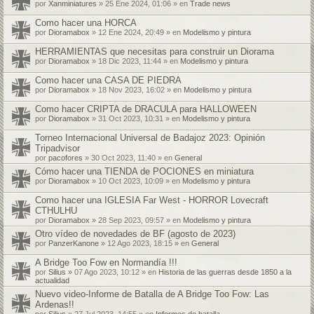
por
Xanminiatures
» 25 Ene 2024, 01:06 » en
Trade news
Como hacer una HORCA
por
Dioramabox
» 12 Ene 2024, 20:49 » en
Modelismo y pintura
HERRAMIENTAS que necesitas para construir un Diorama
por
Dioramabox
» 18 Dic 2023, 11:44 » en
Modelismo y pintura
Como hacer una CASA DE PIEDRA
por
Dioramabox
» 18 Nov 2023, 16:02 » en
Modelismo y pintura
Como hacer CRIPTA de DRACULA para HALLOWEEN
por
Dioramabox
» 31 Oct 2023, 10:31 » en
Modelismo y pintura
Torneo Internacional Universal de Badajoz 2023: Opinión
Tripadvisor
por
pacofores
» 30 Oct 2023, 11:40 » en
General
Cómo hacer una TIENDA de POCIONES en miniatura
por
Dioramabox
» 10 Oct 2023, 10:09 » en
Modelismo y pintura
Como hacer una IGLESIA Far West - HORROR Lovecraft
CTHULHU
por
Dioramabox
» 28 Sep 2023, 09:57 » en
Modelismo y pintura
Otro vídeo de novedades de BF (agosto de 2023)
por
PanzerKanone
» 12 Ago 2023, 18:15 » en
General
A Bridge Too Fow en Normandía !!!
por
Silius
» 07 Ago 2023, 10:12 » en
Historia de las guerras desde 1850 a la
actualidad
Nuevo video-Informe de Batalla de A Bridge Too Fow: Las
Ardenas!!
por
Silius
» 27 Jul 2023, 14:55 » en
Informes de batalla