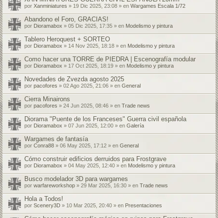
por
Xanminiatures
» 19 Dic 2025, 23:08 » en
Wargames Escala 1/72
Abandono el Foro, GRACIAS!
por
Dioramabox
» 05 Dic 2025, 17:35 » en
Modelismo y pintura
Tablero Heroquest + SORTEO
por
Dioramabox
» 14 Nov 2025, 18:18 » en
Modelismo y pintura
Como hacer una TORRE de PIEDRA | Escenografía modular
por
Dioramabox
» 17 Oct 2025, 18:19 » en
Modelismo y pintura
Novedades de Zvezda agosto 2025
por
pacofores
» 02 Ago 2025, 21:06 » en
General
Cierra Minairons
por
pacofores
» 24 Jun 2025, 08:46 » en
Trade news
Diorama "Puente de los Franceses" Guerra civil española
por
Dioramabox
» 07 Jun 2025, 12:00 » en
Galería
Wargames de fantasía
por
Conra88
» 06 May 2025, 17:12 » en
General
Cómo construir edificios derruidos para Frostgrave
por
Dioramabox
» 04 May 2025, 12:40 » en
Modelismo y pintura
Busco modelador 3D para wargames
por
warfareworkshop
» 29 Mar 2025, 16:30 » en
Trade news
Hola a Todos!
por
Scenery3D
» 10 Mar 2025, 20:40 » en
Presentaciones