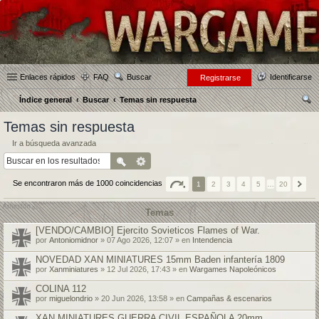
Enlaces rápidos
FAQ
Buscar
Identificarse
Registrarse
Índice general
Buscar
Temas sin respuesta
us
Temas sin respuesta
car
Ir a búsqueda avanzada
Se encontraron más de 1000 coincidencias
1
2
3
4
5
…
20
Temas
[VENDO/CAMBIO] Ejercito Sovieticos Flames of War.
por
Antoniomidnor
» 07 Ago 2026, 12:07 » en
Intendencia
NOVEDAD XAN MINIATURES 15mm Baden infantería 1809
por
Xanminiatures
» 12 Jul 2026, 17:43 » en
Wargames Napoleónicos
COLINA 112
por
miguelondrio
» 20 Jun 2026, 13:58 » en
Campañas & escenarios
XAN MINIATURES GUERRA CIVIL ESPAÑOLA 20mm