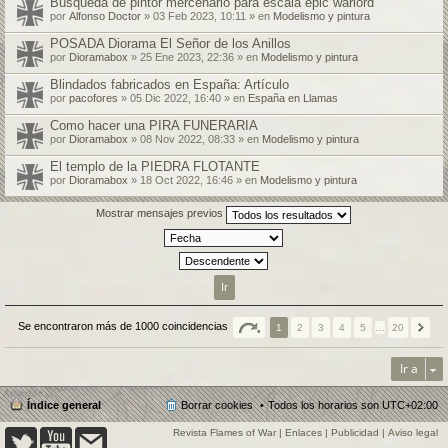
Búsqueda de pintor mercenario para escala epic warlord
por
Alfonso Doctor
» 03 Feb 2023, 10:11 » en
Modelismo y pintura
POSADA Diorama El Señor de los Anillos
por
Dioramabox
» 25 Ene 2023, 22:36 » en
Modelismo y pintura
Blindados fabricados en España: Artículo
por
pacofores
» 05 Dic 2022, 16:40 » en
España en Llamas
Como hacer una PIRA FUNERARIA
por
Dioramabox
» 08 Nov 2022, 08:33 » en
Modelismo y pintura
El templo de la PIEDRA FLOTANTE
por
Dioramabox
» 18 Oct 2022, 16:46 » en
Modelismo y pintura
Mostrar mensajes previos
Se encontraron más de 1000 coincidencias
1
2
3
4
5
…
20
Ir a
Índice general
Borrar cookies
Todos los horarios son
UTC+02:00
Revista Flames of War
|
Enlaces
|
Publicidad
|
Aviso legal