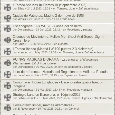
I Torneo Asturias In Flames !!! (Septiembre 2023)
por
Silius
» 24 Jul 2023, 12:31 » en
Torneos, Ligas y Enfrentamientos
Ciudad de Patriotas, Madrid 2 de mayo de 1808
por
vkrisis
» 27 Jun 2023, 18:27 » en
Trade news
Escenografía FAR WEST - Casas del desierto
por
Dioramabox
» 19 Jun 2023, 22:42 » en
Modelismo y pintura
Ordenes de Movimiento: Follow Me, Shoot And Scoot, Dig In,
Cross Here
por
Silius
» 19 Jun 2023, 21:53 » en
General
I Torneo Ibérico (Madrid LW 100 puntos 2-3 diciembre)
por
Kranden
» 14 May 2023, 19:38 » en
Torneos, Ligas y Enfrentamientos
RUINAS MAGICAS DIORAMA - Escenografía Wargames
Warhammer D&D Frostgrave
por
Dioramabox
» 09 May 2023, 09:49 » en
Modelismo y pintura
Libro de referencia: Historial del Regimiento de Artillería Pesada
por
pacofores
» 19 Abr 2023, 00:19 » en
España en Llamas
Como hacer Indian Longhouse - Escenografía guerra franco-
indígena
por
Dioramabox
» 31 Mar 2023, 18:48 » en
Modelismo y pintura
Strategic Land en Barcelona, el 10/junio/2023
por
Salva Rossello
» 13 Mar 2023, 15:20 » en
Torneos, Ligas y Enfrentamientos
Horse-drawn limber, marcas alternativas?
por
El Reverendo
» 19 Feb 2023, 20:51 » en
General