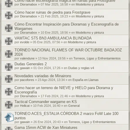
Cómo hacer escenografía mágica en ruinas para Frostgrave
por
Dioramabox
» 07 Mar 2025, 16:58 » en
Modelismo y pintura
Cómo hacer ruinas de piedra para Frostgrave
por
Dioramabox
» 21 Feb 2025, 19:23 » en
Modelismo y pintura
Cómo Encontrar Inspiración para Dioramas y Escenografía de
Wargames
por
Dioramabox
» 10 Ene 2025, 18:56 » en
Modelismo y pintura
VAMTAC ST5 BN3 AMBULANCIA BLINDADA
por
evolde
» 05 Ene 2025, 07:56 » en
Modelismo y pintura
TORNEO NACIONAL FLAMES OF WAR OCTUBRE BADAJOZ
2024
por
valendune
» 13 Nov 2024, 19:56 » en
Torneos, Ligas y Enfrentamientos
Dudas Generales 2
por
gawain
» 01 Oct 2024, 17:26 » en
Dudas y reglas v4
Novedades variadas de Minairons
por
pacofores
» 23 Ago 2024, 13:34 » en
España en Llamas
Como hacer un terreno de NIEVE y HIELO para Diorama y
Escenografía
por
Dioramabox
» 17 Feb 2024, 21:46 » en
Modelismo y pintura
Tactical Commander wargame en KS
por
Hellcat
» 10 Feb 2024, 16:40 » en
General
TORNEO ACES_ESTALIA CÓRDOBA 2 marzo FoW Late 100
puntos
por
gawain
» 26 Ene 2024, 20:43 » en
Torneos, Ligas y Enfrentamientos
Gama 15mm ACW de Xan Miniatures