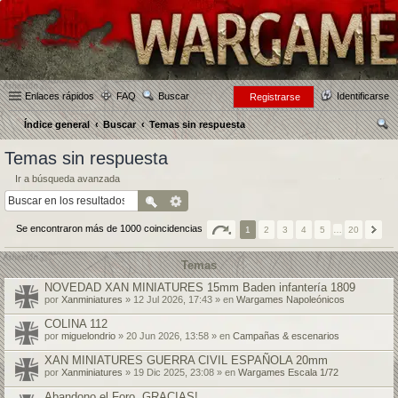
Enlaces rápidos
FAQ
Buscar
Identificarse
Registrarse
Índice general
Buscar
Temas sin respuesta
us
Temas sin respuesta
car
Ir a búsqueda avanzada
Se encontraron más de 1000 coincidencias
1
2
3
4
5
…
20
Temas
NOVEDAD XAN MINIATURES 15mm Baden infantería 1809
por
Xanminiatures
» 12 Jul 2026, 17:43 » en
Wargames Napoleónicos
COLINA 112
por
miguelondrio
» 20 Jun 2026, 13:58 » en
Campañas & escenarios
XAN MINIATURES GUERRA CIVIL ESPAÑOLA 20mm
por
Xanminiatures
» 19 Dic 2025, 23:08 » en
Wargames Escala 1/72
Abandono el Foro, GRACIAS!