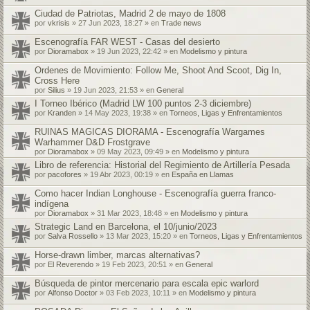
Ciudad de Patriotas, Madrid 2 de mayo de 1808
por
vkrisis
» 27 Jun 2023, 18:27 » en
Trade news
Escenografía FAR WEST - Casas del desierto
por
Dioramabox
» 19 Jun 2023, 22:42 » en
Modelismo y pintura
Ordenes de Movimiento: Follow Me, Shoot And Scoot, Dig In,
Cross Here
por
Silius
» 19 Jun 2023, 21:53 » en
General
I Torneo Ibérico (Madrid LW 100 puntos 2-3 diciembre)
por
Kranden
» 14 May 2023, 19:38 » en
Torneos, Ligas y Enfrentamientos
RUINAS MAGICAS DIORAMA - Escenografía Wargames
Warhammer D&D Frostgrave
por
Dioramabox
» 09 May 2023, 09:49 » en
Modelismo y pintura
Libro de referencia: Historial del Regimiento de Artillería Pesada
por
pacofores
» 19 Abr 2023, 00:19 » en
España en Llamas
Como hacer Indian Longhouse - Escenografía guerra franco-
indígena
por
Dioramabox
» 31 Mar 2023, 18:48 » en
Modelismo y pintura
Strategic Land en Barcelona, el 10/junio/2023
por
Salva Rossello
» 13 Mar 2023, 15:20 » en
Torneos, Ligas y Enfrentamientos
Horse-drawn limber, marcas alternativas?
por
El Reverendo
» 19 Feb 2023, 20:51 » en
General
Búsqueda de pintor mercenario para escala epic warlord
por
Alfonso Doctor
» 03 Feb 2023, 10:11 » en
Modelismo y pintura