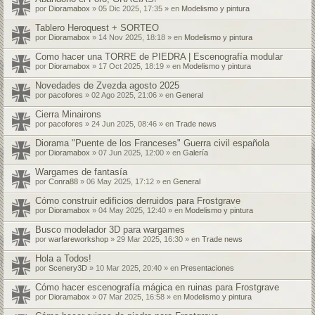
por
Dioramabox
» 05 Dic 2025, 17:35 » en
Modelismo y pintura
Tablero Heroquest + SORTEO
por
Dioramabox
» 14 Nov 2025, 18:18 » en
Modelismo y pintura
Como hacer una TORRE de PIEDRA | Escenografía modular
por
Dioramabox
» 17 Oct 2025, 18:19 » en
Modelismo y pintura
Novedades de Zvezda agosto 2025
por
pacofores
» 02 Ago 2025, 21:06 » en
General
Cierra Minairons
por
pacofores
» 24 Jun 2025, 08:46 » en
Trade news
Diorama "Puente de los Franceses" Guerra civil española
por
Dioramabox
» 07 Jun 2025, 12:00 » en
Galería
Wargames de fantasía
por
Conra88
» 06 May 2025, 17:12 » en
General
Cómo construir edificios derruidos para Frostgrave
por
Dioramabox
» 04 May 2025, 12:40 » en
Modelismo y pintura
Busco modelador 3D para wargames
por
warfareworkshop
» 29 Mar 2025, 16:30 » en
Trade news
Hola a Todos!
por
Scenery3D
» 10 Mar 2025, 20:40 » en
Presentaciones
Cómo hacer escenografía mágica en ruinas para Frostgrave
por
Dioramabox
» 07 Mar 2025, 16:58 » en
Modelismo y pintura