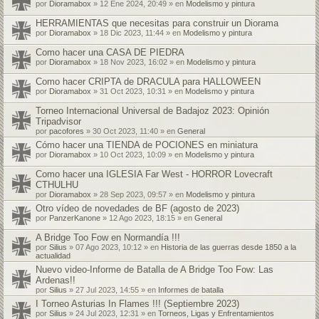
por
Dioramabox
» 12 Ene 2024, 20:49 » en
Modelismo y pintura
HERRAMIENTAS que necesitas para construir un Diorama
por
Dioramabox
» 18 Dic 2023, 11:44 » en
Modelismo y pintura
Como hacer una CASA DE PIEDRA
por
Dioramabox
» 18 Nov 2023, 16:02 » en
Modelismo y pintura
Como hacer CRIPTA de DRACULA para HALLOWEEN
por
Dioramabox
» 31 Oct 2023, 10:31 » en
Modelismo y pintura
Torneo Internacional Universal de Badajoz 2023: Opinión
Tripadvisor
por
pacofores
» 30 Oct 2023, 11:40 » en
General
Cómo hacer una TIENDA de POCIONES en miniatura
por
Dioramabox
» 10 Oct 2023, 10:09 » en
Modelismo y pintura
Como hacer una IGLESIA Far West - HORROR Lovecraft
CTHULHU
por
Dioramabox
» 28 Sep 2023, 09:57 » en
Modelismo y pintura
Otro vídeo de novedades de BF (agosto de 2023)
por
PanzerKanone
» 12 Ago 2023, 18:15 » en
General
A Bridge Too Fow en Normandía !!!
por
Silius
» 07 Ago 2023, 10:12 » en
Historia de las guerras desde 1850 a la
actualidad
Nuevo video-Informe de Batalla de A Bridge Too Fow: Las
Ardenas!!
por
Silius
» 27 Jul 2023, 14:55 » en
Informes de batalla
I Torneo Asturias In Flames !!! (Septiembre 2023)
por
Silius
» 24 Jul 2023, 12:31 » en
Torneos, Ligas y Enfrentamientos