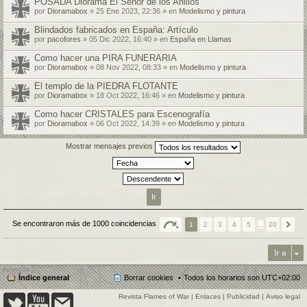
POSADA Diorama El Señor de los Anillos
por
Dioramabox
» 25 Ene 2023, 22:36 » en
Modelismo y pintura
Blindados fabricados en España: Artículo
por
pacofores
» 05 Dic 2022, 16:40 » en
España en Llamas
Como hacer una PIRA FUNERARIA
por
Dioramabox
» 08 Nov 2022, 08:33 » en
Modelismo y pintura
El templo de la PIEDRA FLOTANTE
por
Dioramabox
» 18 Oct 2022, 16:46 » en
Modelismo y pintura
Como hacer CRISTALES para Escenografía
por
Dioramabox
» 06 Oct 2022, 14:39 » en
Modelismo y pintura
Mostrar mensajes previos
Se encontraron más de 1000 coincidencias
1
2
3
4
5
…
20
Ir a
Índice general
Borrar cookies
Todos los horarios son
UTC+02:00
Revista Flames of War
|
Enlaces
|
Publicidad
|
Aviso legal