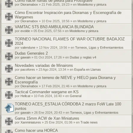
Cómo hacer ruinas de piedra para Frostgrave
por
Dioramabox
» 21 Feb 2025, 19:23 » en
Modelismo y pintura
Cómo Encontrar Inspiración para Dioramas y Escenografía de
Wargames
por
Dioramabox
» 10 Ene 2025, 18:56 » en
Modelismo y pintura
VAMTAC ST5 BN3 AMBULANCIA BLINDADA
por
evolde
» 05 Ene 2025, 07:56 » en
Modelismo y pintura
TORNEO NACIONAL FLAMES OF WAR OCTUBRE BADAJOZ
2024
por
valendune
» 13 Nov 2024, 19:56 » en
Torneos, Ligas y Enfrentamientos
Dudas Generales 2
por
gawain
» 01 Oct 2024, 17:26 » en
Dudas y reglas v4
Novedades variadas de Minairons
por
pacofores
» 23 Ago 2024, 13:34 » en
España en Llamas
Como hacer un terreno de NIEVE y HIELO para Diorama y
Escenografía
por
Dioramabox
» 17 Feb 2024, 21:46 » en
Modelismo y pintura
Tactical Commander wargame en KS
por
Hellcat
» 10 Feb 2024, 16:40 » en
General
TORNEO ACES_ESTALIA CÓRDOBA 2 marzo FoW Late 100
puntos
por
gawain
» 26 Ene 2024, 20:43 » en
Torneos, Ligas y Enfrentamientos
Gama 15mm ACW de Xan Miniatures
por
Xanminiatures
» 25 Ene 2024, 01:06 » en
Trade news
Como hacer una HORCA