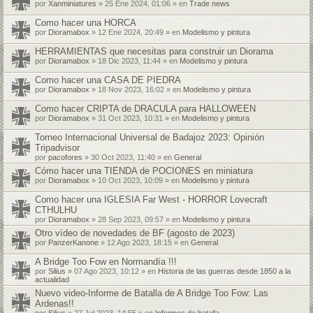
por
Xanminiatures
» 25 Ene 2024, 01:06 » en
Trade news
Como hacer una HORCA
por
Dioramabox
» 12 Ene 2024, 20:49 » en
Modelismo y pintura
HERRAMIENTAS que necesitas para construir un Diorama
por
Dioramabox
» 18 Dic 2023, 11:44 » en
Modelismo y pintura
Como hacer una CASA DE PIEDRA
por
Dioramabox
» 18 Nov 2023, 16:02 » en
Modelismo y pintura
Como hacer CRIPTA de DRACULA para HALLOWEEN
por
Dioramabox
» 31 Oct 2023, 10:31 » en
Modelismo y pintura
Torneo Internacional Universal de Badajoz 2023: Opinión
Tripadvisor
por
pacofores
» 30 Oct 2023, 11:40 » en
General
Cómo hacer una TIENDA de POCIONES en miniatura
por
Dioramabox
» 10 Oct 2023, 10:09 » en
Modelismo y pintura
Como hacer una IGLESIA Far West - HORROR Lovecraft
CTHULHU
por
Dioramabox
» 28 Sep 2023, 09:57 » en
Modelismo y pintura
Otro vídeo de novedades de BF (agosto de 2023)
por
PanzerKanone
» 12 Ago 2023, 18:15 » en
General
A Bridge Too Fow en Normandía !!!
por
Silius
» 07 Ago 2023, 10:12 » en
Historia de las guerras desde 1850 a la
actualidad
Nuevo video-Informe de Batalla de A Bridge Too Fow: Las
Ardenas!!
por
Silius
» 27 Jul 2023, 14:55 » en
Informes de batalla