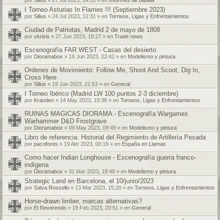
I Torneo Asturias In Flames !!! (Septiembre 2023)
por
Silius
» 24 Jul 2023, 12:31 » en
Torneos, Ligas y Enfrentamientos
Ciudad de Patriotas, Madrid 2 de mayo de 1808
por
vkrisis
» 27 Jun 2023, 18:27 » en
Trade news
Escenografía FAR WEST - Casas del desierto
por
Dioramabox
» 19 Jun 2023, 22:42 » en
Modelismo y pintura
Ordenes de Movimiento: Follow Me, Shoot And Scoot, Dig In,
Cross Here
por
Silius
» 19 Jun 2023, 21:53 » en
General
I Torneo Ibérico (Madrid LW 100 puntos 2-3 diciembre)
por
Kranden
» 14 May 2023, 19:38 » en
Torneos, Ligas y Enfrentamientos
RUINAS MAGICAS DIORAMA - Escenografía Wargames
Warhammer D&D Frostgrave
por
Dioramabox
» 09 May 2023, 09:49 » en
Modelismo y pintura
Libro de referencia: Historial del Regimiento de Artillería Pesada
por
pacofores
» 19 Abr 2023, 00:19 » en
España en Llamas
Como hacer Indian Longhouse - Escenografía guerra franco-
indígena
por
Dioramabox
» 31 Mar 2023, 18:48 » en
Modelismo y pintura
Strategic Land en Barcelona, el 10/junio/2023
por
Salva Rossello
» 13 Mar 2023, 15:20 » en
Torneos, Ligas y Enfrentamientos
Horse-drawn limber, marcas alternativas?
por
El Reverendo
» 19 Feb 2023, 20:51 » en
General