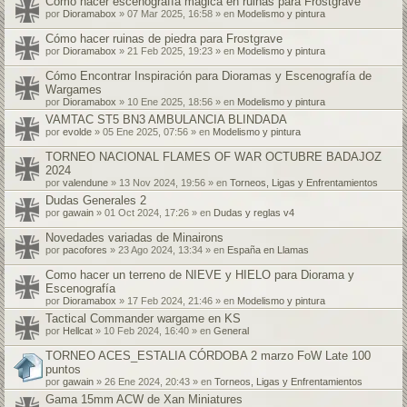
Cómo hacer escenografía mágica en ruinas para Frostgrave
por
Dioramabox
» 07 Mar 2025, 16:58 » en
Modelismo y pintura
Cómo hacer ruinas de piedra para Frostgrave
por
Dioramabox
» 21 Feb 2025, 19:23 » en
Modelismo y pintura
Cómo Encontrar Inspiración para Dioramas y Escenografía de
Wargames
por
Dioramabox
» 10 Ene 2025, 18:56 » en
Modelismo y pintura
VAMTAC ST5 BN3 AMBULANCIA BLINDADA
por
evolde
» 05 Ene 2025, 07:56 » en
Modelismo y pintura
TORNEO NACIONAL FLAMES OF WAR OCTUBRE BADAJOZ
2024
por
valendune
» 13 Nov 2024, 19:56 » en
Torneos, Ligas y Enfrentamientos
Dudas Generales 2
por
gawain
» 01 Oct 2024, 17:26 » en
Dudas y reglas v4
Novedades variadas de Minairons
por
pacofores
» 23 Ago 2024, 13:34 » en
España en Llamas
Como hacer un terreno de NIEVE y HIELO para Diorama y
Escenografía
por
Dioramabox
» 17 Feb 2024, 21:46 » en
Modelismo y pintura
Tactical Commander wargame en KS
por
Hellcat
» 10 Feb 2024, 16:40 » en
General
TORNEO ACES_ESTALIA CÓRDOBA 2 marzo FoW Late 100
puntos
por
gawain
» 26 Ene 2024, 20:43 » en
Torneos, Ligas y Enfrentamientos
Gama 15mm ACW de Xan Miniatures