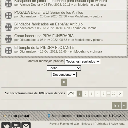
Búsqueda de pintor mercenario para escala epic warlord
por
Alfonso Doctor
» 03 Feb 2023, 10:11 » en
Modelismo y pintura
POSADA Diorama El Señor de los Anillos
por
Dioramabox
» 25 Ene 2023, 22:36 » en
Modelismo y pintura
Blindados fabricados en España: Artículo
por
pacofores
» 05 Dic 2022, 16:40 » en
España en Llamas
Como hacer una PIRA FUNERARIA
por
Dioramabox
» 08 Nov 2022, 08:33 » en
Modelismo y pintura
El templo de la PIEDRA FLOTANTE
por
Dioramabox
» 18 Oct 2022, 16:46 » en
Modelismo y pintura
Mostrar mensajes previos
Se encontraron más de 1000 coincidencias
1
2
3
4
5
…
20
Ir a
Índice general
Borrar cookies
Todos los horarios son
UTC+02:00
Revista Flames of War
|
Enlaces
|
Publicidad
|
Aviso legal