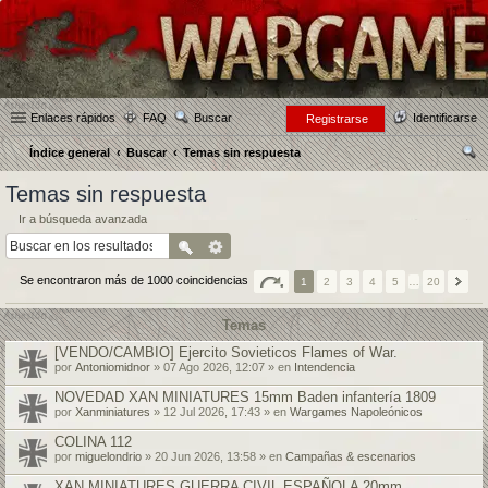
Enlaces rápidos
FAQ
Buscar
Identificarse
Registrarse
Índice general
Buscar
Temas sin respuesta
us
Temas sin respuesta
car
Ir a búsqueda avanzada
Se encontraron más de 1000 coincidencias
1
2
3
4
5
…
20
Temas
[VENDO/CAMBIO] Ejercito Sovieticos Flames of War.
por
Antoniomidnor
» 07 Ago 2026, 12:07 » en
Intendencia
NOVEDAD XAN MINIATURES 15mm Baden infantería 1809
por
Xanminiatures
» 12 Jul 2026, 17:43 » en
Wargames Napoleónicos
COLINA 112
por
miguelondrio
» 20 Jun 2026, 13:58 » en
Campañas & escenarios
XAN MINIATURES GUERRA CIVIL ESPAÑOLA 20mm