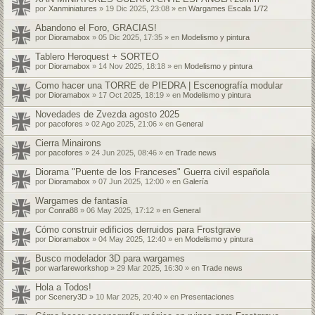
por
Xanminiatures
» 19 Dic 2025, 23:08 » en
Wargames Escala 1/72
Abandono el Foro, GRACIAS!
por
Dioramabox
» 05 Dic 2025, 17:35 » en
Modelismo y pintura
Tablero Heroquest + SORTEO
por
Dioramabox
» 14 Nov 2025, 18:18 » en
Modelismo y pintura
Como hacer una TORRE de PIEDRA | Escenografía modular
por
Dioramabox
» 17 Oct 2025, 18:19 » en
Modelismo y pintura
Novedades de Zvezda agosto 2025
por
pacofores
» 02 Ago 2025, 21:06 » en
General
Cierra Minairons
por
pacofores
» 24 Jun 2025, 08:46 » en
Trade news
Diorama "Puente de los Franceses" Guerra civil española
por
Dioramabox
» 07 Jun 2025, 12:00 » en
Galería
Wargames de fantasía
por
Conra88
» 06 May 2025, 17:12 » en
General
Cómo construir edificios derruidos para Frostgrave
por
Dioramabox
» 04 May 2025, 12:40 » en
Modelismo y pintura
Busco modelador 3D para wargames
por
warfareworkshop
» 29 Mar 2025, 16:30 » en
Trade news
Hola a Todos!
por
Scenery3D
» 10 Mar 2025, 20:40 » en
Presentaciones