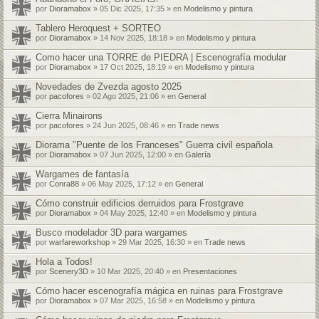
por
Dioramabox
» 05 Dic 2025, 17:35 » en
Modelismo y pintura
Tablero Heroquest + SORTEO
por
Dioramabox
» 14 Nov 2025, 18:18 » en
Modelismo y pintura
Como hacer una TORRE de PIEDRA | Escenografía modular
por
Dioramabox
» 17 Oct 2025, 18:19 » en
Modelismo y pintura
Novedades de Zvezda agosto 2025
por
pacofores
» 02 Ago 2025, 21:06 » en
General
Cierra Minairons
por
pacofores
» 24 Jun 2025, 08:46 » en
Trade news
Diorama "Puente de los Franceses" Guerra civil española
por
Dioramabox
» 07 Jun 2025, 12:00 » en
Galería
Wargames de fantasía
por
Conra88
» 06 May 2025, 17:12 » en
General
Cómo construir edificios derruidos para Frostgrave
por
Dioramabox
» 04 May 2025, 12:40 » en
Modelismo y pintura
Busco modelador 3D para wargames
por
warfareworkshop
» 29 Mar 2025, 16:30 » en
Trade news
Hola a Todos!
por
Scenery3D
» 10 Mar 2025, 20:40 » en
Presentaciones
Cómo hacer escenografía mágica en ruinas para Frostgrave
por
Dioramabox
» 07 Mar 2025, 16:58 » en
Modelismo y pintura