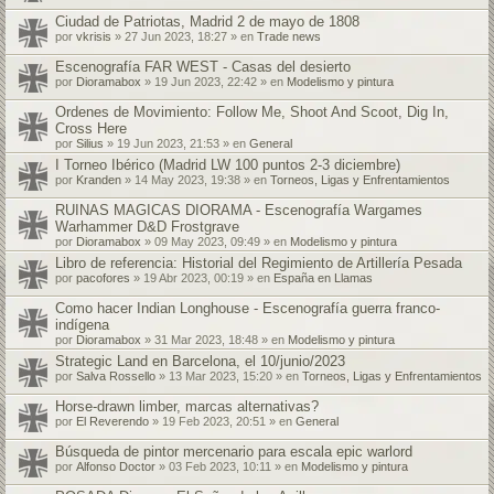
Ciudad de Patriotas, Madrid 2 de mayo de 1808
por
vkrisis
» 27 Jun 2023, 18:27 » en
Trade news
Escenografía FAR WEST - Casas del desierto
por
Dioramabox
» 19 Jun 2023, 22:42 » en
Modelismo y pintura
Ordenes de Movimiento: Follow Me, Shoot And Scoot, Dig In,
Cross Here
por
Silius
» 19 Jun 2023, 21:53 » en
General
I Torneo Ibérico (Madrid LW 100 puntos 2-3 diciembre)
por
Kranden
» 14 May 2023, 19:38 » en
Torneos, Ligas y Enfrentamientos
RUINAS MAGICAS DIORAMA - Escenografía Wargames
Warhammer D&D Frostgrave
por
Dioramabox
» 09 May 2023, 09:49 » en
Modelismo y pintura
Libro de referencia: Historial del Regimiento de Artillería Pesada
por
pacofores
» 19 Abr 2023, 00:19 » en
España en Llamas
Como hacer Indian Longhouse - Escenografía guerra franco-
indígena
por
Dioramabox
» 31 Mar 2023, 18:48 » en
Modelismo y pintura
Strategic Land en Barcelona, el 10/junio/2023
por
Salva Rossello
» 13 Mar 2023, 15:20 » en
Torneos, Ligas y Enfrentamientos
Horse-drawn limber, marcas alternativas?
por
El Reverendo
» 19 Feb 2023, 20:51 » en
General
Búsqueda de pintor mercenario para escala epic warlord
por
Alfonso Doctor
» 03 Feb 2023, 10:11 » en
Modelismo y pintura