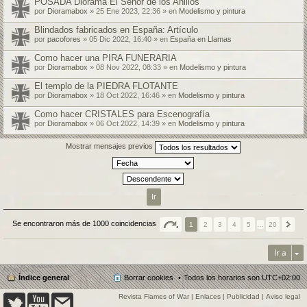
POSADA Diorama El Señor de los Anillos
por
Dioramabox
» 25 Ene 2023, 22:36 » en
Modelismo y pintura
Blindados fabricados en España: Artículo
por
pacofores
» 05 Dic 2022, 16:40 » en
España en Llamas
Como hacer una PIRA FUNERARIA
por
Dioramabox
» 08 Nov 2022, 08:33 » en
Modelismo y pintura
El templo de la PIEDRA FLOTANTE
por
Dioramabox
» 18 Oct 2022, 16:46 » en
Modelismo y pintura
Como hacer CRISTALES para Escenografía
por
Dioramabox
» 06 Oct 2022, 14:39 » en
Modelismo y pintura
Mostrar mensajes previos
Se encontraron más de 1000 coincidencias
1
2
3
4
5
…
20
Ir a
Índice general
Borrar cookies
Todos los horarios son
UTC+02:00
Revista Flames of War
|
Enlaces
|
Publicidad
|
Aviso legal