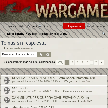
Enlaces rápidos
FAQ
Buscar
Identificarse
Registrarse
Índice general
Buscar
Temas sin respuesta
us
Temas sin respuesta
car
Ir a búsqueda avanzada
Se encontraron más de 1000 coincidencias
1
2
3
4
5
…
20
Temas
NOVEDAD XAN MINIATURES 15mm Baden infantería 1809
por
Xanminiatures
» 12 Jul 2026, 17:43 » en
Wargames Napoleónicos
COLINA 112
por
miguelondrio
» 20 Jun 2026, 13:58 » en
Campañas & escenarios
XAN MINIATURES GUERRA CIVIL ESPAÑOLA 20mm
por
Xanminiatures
» 19 Dic 2025, 23:08 » en
Wargames Escala 1/72
Abandono el Foro, GRACIAS!