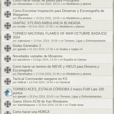
Cómo hacer ruinas de piedra para Frostgrave
por
Dioramabox
» 21 Feb 2025, 19:23 » en
Modelismo y pintura
Cómo Encontrar Inspiración para Dioramas y Escenografía de
Wargames
por
Dioramabox
» 10 Ene 2025, 18:56 » en
Modelismo y pintura
VAMTAC ST5 BN3 AMBULANCIA BLINDADA
por
evolde
» 05 Ene 2025, 07:56 » en
Modelismo y pintura
TORNEO NACIONAL FLAMES OF WAR OCTUBRE BADAJOZ
2024
por
valendune
» 13 Nov 2024, 19:56 » en
Torneos, Ligas y Enfrentamientos
Dudas Generales 2
por
gawain
» 01 Oct 2024, 17:26 » en
Dudas y reglas v4
Novedades variadas de Minairons
por
pacofores
» 23 Ago 2024, 13:34 » en
España en Llamas
Como hacer un terreno de NIEVE y HIELO para Diorama y
Escenografía
por
Dioramabox
» 17 Feb 2024, 21:46 » en
Modelismo y pintura
Tactical Commander wargame en KS
por
Hellcat
» 10 Feb 2024, 16:40 » en
General
TORNEO ACES_ESTALIA CÓRDOBA 2 marzo FoW Late 100
puntos
por
gawain
» 26 Ene 2024, 20:43 » en
Torneos, Ligas y Enfrentamientos
Gama 15mm ACW de Xan Miniatures
por
Xanminiatures
» 25 Ene 2024, 01:06 » en
Trade news
Como hacer una HORCA