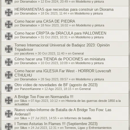
por
Dioramabox
» 12 Ene 2024, 20:49 » en
Modelismo y pintura
HERRAMIENTAS que necesitas para construir un Diorama
por
Dioramabox
» 18 Dic 2023, 11:44 » en
Modelismo y pintura
Como hacer una CASA DE PIEDRA
por
Dioramabox
» 18 Nov 2023, 16:02 » en
Modelismo y pintura
Como hacer CRIPTA de DRACULA para HALLOWEEN
por
Dioramabox
» 31 Oct 2023, 10:31 » en
Modelismo y pintura
Torneo Internacional Universal de Badajoz 2023: Opinión
Tripadvisor
por
pacofores
» 30 Oct 2023, 11:40 » en
General
Cómo hacer una TIENDA de POCIONES en miniatura
por
Dioramabox
» 10 Oct 2023, 10:09 » en
Modelismo y pintura
Como hacer una IGLESIA Far West - HORROR Lovecraft
CTHULHU
por
Dioramabox
» 28 Sep 2023, 09:57 » en
Modelismo y pintura
Otro vídeo de novedades de BF (agosto de 2023)
por
PanzerKanone
» 12 Ago 2023, 18:15 » en
General
A Bridge Too Fow en Normandía !!!
por
Silius
» 07 Ago 2023, 10:12 » en
Historia de las guerras desde 1850 a la
actualidad
Nuevo video-Informe de Batalla de A Bridge Too Fow: Las
Ardenas!!
por
Silius
» 27 Jul 2023, 14:55 » en
Informes de batalla
I Torneo Asturias In Flames !!! (Septiembre 2023)
por
Silius
» 24 Jul 2023, 12:31 » en
Torneos, Ligas y Enfrentamientos