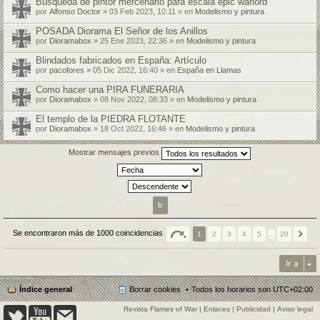
Búsqueda de pintor mercenario para escala epic warlord
por
Alfonso Doctor
» 03 Feb 2023, 10:11 » en
Modelismo y pintura
POSADA Diorama El Señor de los Anillos
por
Dioramabox
» 25 Ene 2023, 22:36 » en
Modelismo y pintura
Blindados fabricados en España: Artículo
por
pacofores
» 05 Dic 2022, 16:40 » en
España en Llamas
Como hacer una PIRA FUNERARIA
por
Dioramabox
» 08 Nov 2022, 08:33 » en
Modelismo y pintura
El templo de la PIEDRA FLOTANTE
por
Dioramabox
» 18 Oct 2022, 16:46 » en
Modelismo y pintura
Mostrar mensajes previos
Se encontraron más de 1000 coincidencias
1
2
3
4
5
…
20
Ir a
Índice general
Borrar cookies
Todos los horarios son
UTC+02:00
Revista Flames of War
|
Enlaces
|
Publicidad
|
Aviso legal