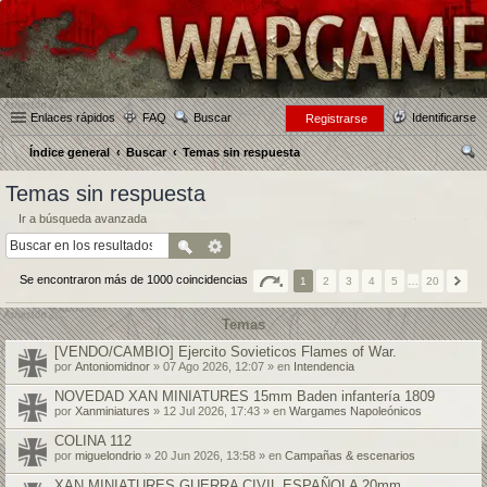
Enlaces rápidos
FAQ
Buscar
Identificarse
Registrarse
Índice general
Buscar
Temas sin respuesta
us
Temas sin respuesta
car
Ir a búsqueda avanzada
Se encontraron más de 1000 coincidencias
1
2
3
4
5
…
20
Temas
[VENDO/CAMBIO] Ejercito Sovieticos Flames of War.
por
Antoniomidnor
» 07 Ago 2026, 12:07 » en
Intendencia
NOVEDAD XAN MINIATURES 15mm Baden infantería 1809
por
Xanminiatures
» 12 Jul 2026, 17:43 » en
Wargames Napoleónicos
COLINA 112
por
miguelondrio
» 20 Jun 2026, 13:58 » en
Campañas & escenarios
XAN MINIATURES GUERRA CIVIL ESPAÑOLA 20mm