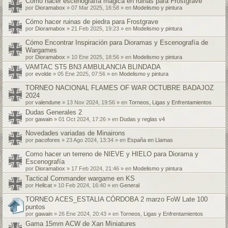
Cómo hacer escenografía mágica en ruinas para Frostgrave
por
Dioramabox
» 07 Mar 2025, 16:58 » en
Modelismo y pintura
Cómo hacer ruinas de piedra para Frostgrave
por
Dioramabox
» 21 Feb 2025, 19:23 » en
Modelismo y pintura
Cómo Encontrar Inspiración para Dioramas y Escenografía de
Wargames
por
Dioramabox
» 10 Ene 2025, 18:56 » en
Modelismo y pintura
VAMTAC ST5 BN3 AMBULANCIA BLINDADA
por
evolde
» 05 Ene 2025, 07:56 » en
Modelismo y pintura
TORNEO NACIONAL FLAMES OF WAR OCTUBRE BADAJOZ
2024
por
valendune
» 13 Nov 2024, 19:56 » en
Torneos, Ligas y Enfrentamientos
Dudas Generales 2
por
gawain
» 01 Oct 2024, 17:26 » en
Dudas y reglas v4
Novedades variadas de Minairons
por
pacofores
» 23 Ago 2024, 13:34 » en
España en Llamas
Como hacer un terreno de NIEVE y HIELO para Diorama y
Escenografía
por
Dioramabox
» 17 Feb 2024, 21:46 » en
Modelismo y pintura
Tactical Commander wargame en KS
por
Hellcat
» 10 Feb 2024, 16:40 » en
General
TORNEO ACES_ESTALIA CÓRDOBA 2 marzo FoW Late 100
puntos
por
gawain
» 26 Ene 2024, 20:43 » en
Torneos, Ligas y Enfrentamientos
Gama 15mm ACW de Xan Miniatures