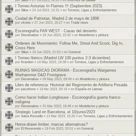
I Torneo Asturias In Flames !!! (Septiembre 2023)
por
Silius
» 24 Jul 2023, 12:31 » en
Torneos, Ligas y Enfrentamientos
Ciudad de Patriotas, Madrid 2 de mayo de 1808
por
vkrisis
» 27 Jun 2023, 18:27 » en
Trade news
Escenografía FAR WEST - Casas del desierto
por
Dioramabox
» 19 Jun 2023, 22:42 » en
Modelismo y pintura
Ordenes de Movimiento: Follow Me, Shoot And Scoot, Dig In,
Cross Here
por
Silius
» 19 Jun 2023, 21:53 » en
General
I Torneo Ibérico (Madrid LW 100 puntos 2-3 diciembre)
por
Kranden
» 14 May 2023, 19:38 » en
Torneos, Ligas y Enfrentamientos
RUINAS MAGICAS DIORAMA - Escenografía Wargames
Warhammer D&D Frostgrave
por
Dioramabox
» 09 May 2023, 09:49 » en
Modelismo y pintura
Libro de referencia: Historial del Regimiento de Artillería Pesada
por
pacofores
» 19 Abr 2023, 00:19 » en
España en Llamas
Como hacer Indian Longhouse - Escenografía guerra franco-
indígena
por
Dioramabox
» 31 Mar 2023, 18:48 » en
Modelismo y pintura
Strategic Land en Barcelona, el 10/junio/2023
por
Salva Rossello
» 13 Mar 2023, 15:20 » en
Torneos, Ligas y Enfrentamientos
Horse-drawn limber, marcas alternativas?
por
El Reverendo
» 19 Feb 2023, 20:51 » en
General