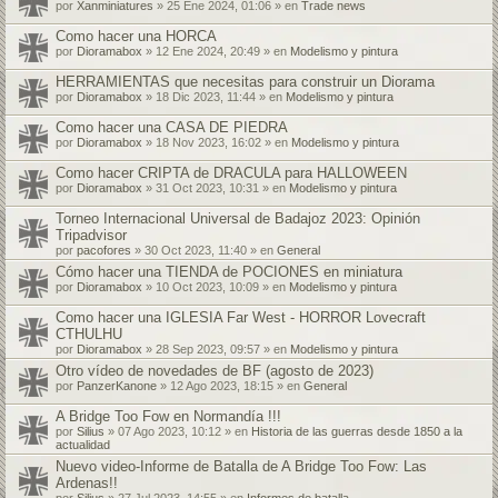
por
Xanminiatures
» 25 Ene 2024, 01:06 » en
Trade news
Como hacer una HORCA
por
Dioramabox
» 12 Ene 2024, 20:49 » en
Modelismo y pintura
HERRAMIENTAS que necesitas para construir un Diorama
por
Dioramabox
» 18 Dic 2023, 11:44 » en
Modelismo y pintura
Como hacer una CASA DE PIEDRA
por
Dioramabox
» 18 Nov 2023, 16:02 » en
Modelismo y pintura
Como hacer CRIPTA de DRACULA para HALLOWEEN
por
Dioramabox
» 31 Oct 2023, 10:31 » en
Modelismo y pintura
Torneo Internacional Universal de Badajoz 2023: Opinión
Tripadvisor
por
pacofores
» 30 Oct 2023, 11:40 » en
General
Cómo hacer una TIENDA de POCIONES en miniatura
por
Dioramabox
» 10 Oct 2023, 10:09 » en
Modelismo y pintura
Como hacer una IGLESIA Far West - HORROR Lovecraft
CTHULHU
por
Dioramabox
» 28 Sep 2023, 09:57 » en
Modelismo y pintura
Otro vídeo de novedades de BF (agosto de 2023)
por
PanzerKanone
» 12 Ago 2023, 18:15 » en
General
A Bridge Too Fow en Normandía !!!
por
Silius
» 07 Ago 2023, 10:12 » en
Historia de las guerras desde 1850 a la
actualidad
Nuevo video-Informe de Batalla de A Bridge Too Fow: Las
Ardenas!!
por
Silius
» 27 Jul 2023, 14:55 » en
Informes de batalla