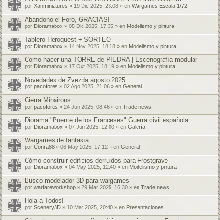
por
Xanminiatures
» 19 Dic 2025, 23:08 » en
Wargames Escala 1/72
Abandono el Foro, GRACIAS!
por
Dioramabox
» 05 Dic 2025, 17:35 » en
Modelismo y pintura
Tablero Heroquest + SORTEO
por
Dioramabox
» 14 Nov 2025, 18:18 » en
Modelismo y pintura
Como hacer una TORRE de PIEDRA | Escenografía modular
por
Dioramabox
» 17 Oct 2025, 18:19 » en
Modelismo y pintura
Novedades de Zvezda agosto 2025
por
pacofores
» 02 Ago 2025, 21:06 » en
General
Cierra Minairons
por
pacofores
» 24 Jun 2025, 08:46 » en
Trade news
Diorama "Puente de los Franceses" Guerra civil española
por
Dioramabox
» 07 Jun 2025, 12:00 » en
Galería
Wargames de fantasía
por
Conra88
» 06 May 2025, 17:12 » en
General
Cómo construir edificios derruidos para Frostgrave
por
Dioramabox
» 04 May 2025, 12:40 » en
Modelismo y pintura
Busco modelador 3D para wargames
por
warfareworkshop
» 29 Mar 2025, 16:30 » en
Trade news
Hola a Todos!
por
Scenery3D
» 10 Mar 2025, 20:40 » en
Presentaciones