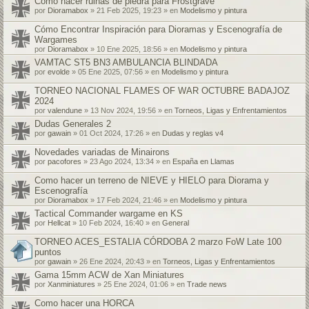
Cómo hacer ruinas de piedra para Frostgrave
por
Dioramabox
» 21 Feb 2025, 19:23 » en
Modelismo y pintura
Cómo Encontrar Inspiración para Dioramas y Escenografía de
Wargames
por
Dioramabox
» 10 Ene 2025, 18:56 » en
Modelismo y pintura
VAMTAC ST5 BN3 AMBULANCIA BLINDADA
por
evolde
» 05 Ene 2025, 07:56 » en
Modelismo y pintura
TORNEO NACIONAL FLAMES OF WAR OCTUBRE BADAJOZ
2024
por
valendune
» 13 Nov 2024, 19:56 » en
Torneos, Ligas y Enfrentamientos
Dudas Generales 2
por
gawain
» 01 Oct 2024, 17:26 » en
Dudas y reglas v4
Novedades variadas de Minairons
por
pacofores
» 23 Ago 2024, 13:34 » en
España en Llamas
Como hacer un terreno de NIEVE y HIELO para Diorama y
Escenografía
por
Dioramabox
» 17 Feb 2024, 21:46 » en
Modelismo y pintura
Tactical Commander wargame en KS
por
Hellcat
» 10 Feb 2024, 16:40 » en
General
TORNEO ACES_ESTALIA CÓRDOBA 2 marzo FoW Late 100
puntos
por
gawain
» 26 Ene 2024, 20:43 » en
Torneos, Ligas y Enfrentamientos
Gama 15mm ACW de Xan Miniatures
por
Xanminiatures
» 25 Ene 2024, 01:06 » en
Trade news
Como hacer una HORCA