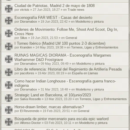
Ciudad de Patriotas, Madrid 2 de mayo de 1808
por
vkrisis
» 27 Jun 2023, 18:27 » en
Trade news
Escenografía FAR WEST - Casas del desierto
por
Dioramabox
» 19 Jun 2023, 22:42 » en
Modelismo y pintura
Ordenes de Movimiento: Follow Me, Shoot And Scoot, Dig In,
Cross Here
por
Silius
» 19 Jun 2023, 21:53 » en
General
I Torneo Ibérico (Madrid LW 100 puntos 2-3 diciembre)
por
Kranden
» 14 May 2023, 19:38 » en
Torneos, Ligas y Enfrentamientos
RUINAS MAGICAS DIORAMA - Escenografía Wargames
Warhammer D&D Frostgrave
por
Dioramabox
» 09 May 2023, 09:49 » en
Modelismo y pintura
Libro de referencia: Historial del Regimiento de Artillería Pesada
por
pacofores
» 19 Abr 2023, 00:19 » en
España en Llamas
Como hacer Indian Longhouse - Escenografía guerra franco-
indígena
por
Dioramabox
» 31 Mar 2023, 18:48 » en
Modelismo y pintura
Strategic Land en Barcelona, el 10/junio/2023
por
Salva Rossello
» 13 Mar 2023, 15:20 » en
Torneos, Ligas y Enfrentamientos
Horse-drawn limber, marcas alternativas?
por
El Reverendo
» 19 Feb 2023, 20:51 » en
General
Búsqueda de pintor mercenario para escala epic warlord
por
Alfonso Doctor
» 03 Feb 2023, 10:11 » en
Modelismo y pintura