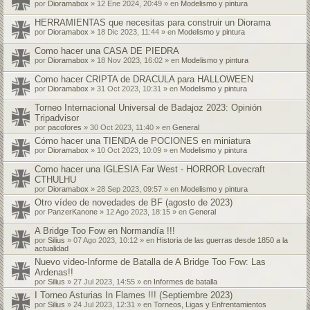
por
Dioramabox
» 12 Ene 2024, 20:49 » en
Modelismo y pintura
HERRAMIENTAS que necesitas para construir un Diorama
por
Dioramabox
» 18 Dic 2023, 11:44 » en
Modelismo y pintura
Como hacer una CASA DE PIEDRA
por
Dioramabox
» 18 Nov 2023, 16:02 » en
Modelismo y pintura
Como hacer CRIPTA de DRACULA para HALLOWEEN
por
Dioramabox
» 31 Oct 2023, 10:31 » en
Modelismo y pintura
Torneo Internacional Universal de Badajoz 2023: Opinión
Tripadvisor
por
pacofores
» 30 Oct 2023, 11:40 » en
General
Cómo hacer una TIENDA de POCIONES en miniatura
por
Dioramabox
» 10 Oct 2023, 10:09 » en
Modelismo y pintura
Como hacer una IGLESIA Far West - HORROR Lovecraft
CTHULHU
por
Dioramabox
» 28 Sep 2023, 09:57 » en
Modelismo y pintura
Otro vídeo de novedades de BF (agosto de 2023)
por
PanzerKanone
» 12 Ago 2023, 18:15 » en
General
A Bridge Too Fow en Normandía !!!
por
Silius
» 07 Ago 2023, 10:12 » en
Historia de las guerras desde 1850 a la
actualidad
Nuevo video-Informe de Batalla de A Bridge Too Fow: Las
Ardenas!!
por
Silius
» 27 Jul 2023, 14:55 » en
Informes de batalla
I Torneo Asturias In Flames !!! (Septiembre 2023)
por
Silius
» 24 Jul 2023, 12:31 » en
Torneos, Ligas y Enfrentamientos