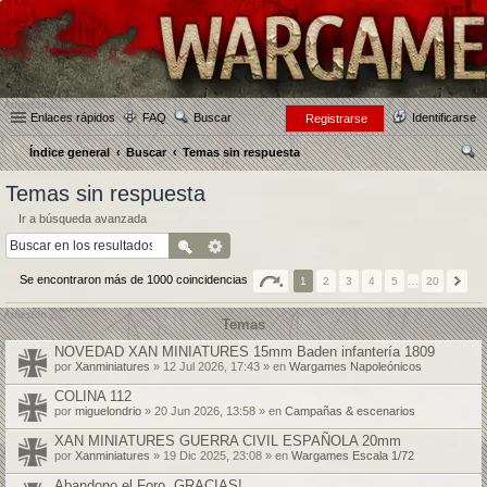
Enlaces rápidos
FAQ
Buscar
Identificarse
Registrarse
Índice general
Buscar
Temas sin respuesta
us
Temas sin respuesta
car
Ir a búsqueda avanzada
Se encontraron más de 1000 coincidencias
1
2
3
4
5
…
20
Temas
NOVEDAD XAN MINIATURES 15mm Baden infantería 1809
por
Xanminiatures
» 12 Jul 2026, 17:43 » en
Wargames Napoleónicos
COLINA 112
por
miguelondrio
» 20 Jun 2026, 13:58 » en
Campañas & escenarios
XAN MINIATURES GUERRA CIVIL ESPAÑOLA 20mm
por
Xanminiatures
» 19 Dic 2025, 23:08 » en
Wargames Escala 1/72
Abandono el Foro, GRACIAS!