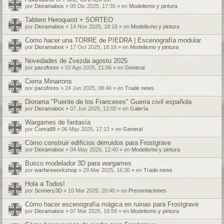
por
Dioramabox
» 05 Dic 2025, 17:35 » en
Modelismo y pintura
Tablero Heroquest + SORTEO
por
Dioramabox
» 14 Nov 2025, 18:18 » en
Modelismo y pintura
Como hacer una TORRE de PIEDRA | Escenografía modular
por
Dioramabox
» 17 Oct 2025, 18:19 » en
Modelismo y pintura
Novedades de Zvezda agosto 2025
por
pacofores
» 02 Ago 2025, 21:06 » en
General
Cierra Minairons
por
pacofores
» 24 Jun 2025, 08:46 » en
Trade news
Diorama "Puente de los Franceses" Guerra civil española
por
Dioramabox
» 07 Jun 2025, 12:00 » en
Galería
Wargames de fantasía
por
Conra88
» 06 May 2025, 17:12 » en
General
Cómo construir edificios derruidos para Frostgrave
por
Dioramabox
» 04 May 2025, 12:40 » en
Modelismo y pintura
Busco modelador 3D para wargames
por
warfareworkshop
» 29 Mar 2025, 16:30 » en
Trade news
Hola a Todos!
por
Scenery3D
» 10 Mar 2025, 20:40 » en
Presentaciones
Cómo hacer escenografía mágica en ruinas para Frostgrave
por
Dioramabox
» 07 Mar 2025, 16:58 » en
Modelismo y pintura