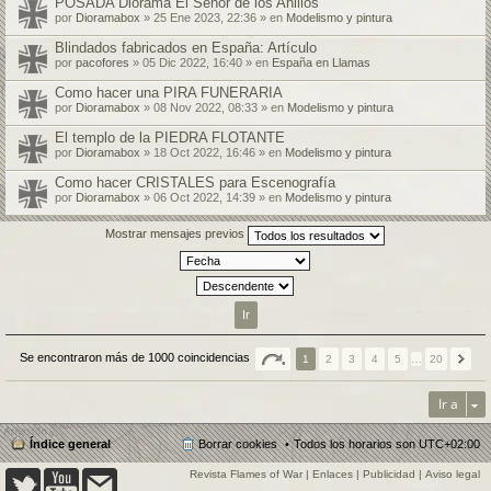
POSADA Diorama El Señor de los Anillos
por
Dioramabox
» 25 Ene 2023, 22:36 » en
Modelismo y pintura
Blindados fabricados en España: Artículo
por
pacofores
» 05 Dic 2022, 16:40 » en
España en Llamas
Como hacer una PIRA FUNERARIA
por
Dioramabox
» 08 Nov 2022, 08:33 » en
Modelismo y pintura
El templo de la PIEDRA FLOTANTE
por
Dioramabox
» 18 Oct 2022, 16:46 » en
Modelismo y pintura
Como hacer CRISTALES para Escenografía
por
Dioramabox
» 06 Oct 2022, 14:39 » en
Modelismo y pintura
Mostrar mensajes previos
Se encontraron más de 1000 coincidencias
1
2
3
4
5
…
20
Ir a
Índice general
Borrar cookies
Todos los horarios son
UTC+02:00
Revista Flames of War
|
Enlaces
|
Publicidad
|
Aviso legal