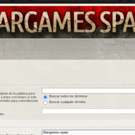
lante de la palabra para
Buscar todos los términos
r
|
entre corchetes si solo
modín para coincidencias
Buscar cualquier término
les.