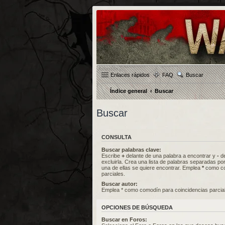
Enlaces rápidos
FAQ
Buscar
Índice general
Buscar
Buscar
CONSULTA
Buscar palabras clave:
Escribe
+
delante de una palabra a encontrar y
-
de
excluirla. Crea una lista de palabras separadas po
una de ellas se quiere encontrar. Emplea
*
como co
parciales.
Buscar autor:
Emplea * como comodín para coincidencias parcia
OPCIONES DE BÚSQUEDA
Buscar en Foros: