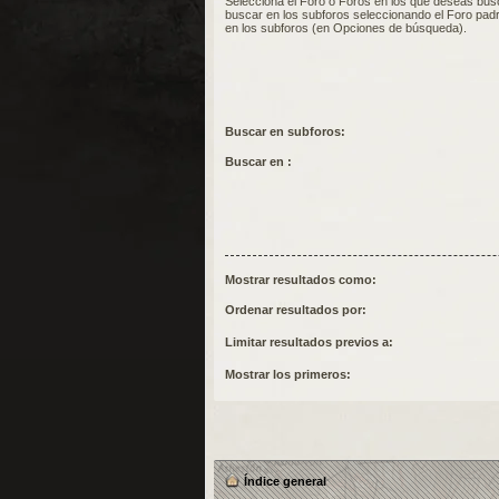
Selecciona el Foro o Foros en los que deseas busc
buscar en los subforos seleccionando el Foro padre
en los subforos (en Opciones de búsqueda).
Buscar en subforos:
Buscar en :
Mostrar resultados como:
Ordenar resultados por:
Limitar resultados previos a:
Mostrar los primeros:
Índice general