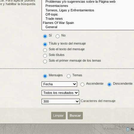
ar. Para agilizar puedes
 y habilitar la búsqueda
Sí
No
Título y texto del mensaje
Solo el texto del mensaje
Solo títulos
Solo el primer mensaje de los temas
Mensajes
Temas
Ascendente
Descendente
Caracteres del mensaje
Bo