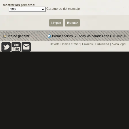
Mostrar los primeros:
Caracteres del mensaje
Índice general
Borrar cookies
Todos los horarios son
UTC+02:00
Revista Flames of War
|
Enlaces
|
Publicidad
|
Aviso legal