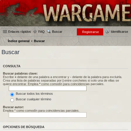
Enlaces rápidos
FAQ
Buscar
Identificarse
Registrarse
Índice general
Buscar
Buscar
CONSULTA
Buscar palabras clave:
Escribe
+
delante de una palabra a encontrar y
-
delante de la palabra para excluirla.
Crea una lista de palabras separadas por
|
entre corchetes si solo una de ellas se
quiere encontrar. Emplea
*
como comodín para coincidencias parciales.
Buscar todos los términos
Buscar cualquier término
Buscar autor:
Emplea * como comodín para coincidencias parciales.
OPCIONES DE BÚSQUEDA