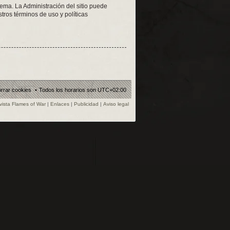
tema. La Administración del sitio puede
tros términos de uso y políticas
rrar cookies
Todos los horarios son
UTC+02:00
vista Flames of War
|
Enlaces
|
Publicidad
|
Aviso legal