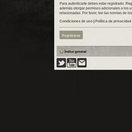
Para autenticarte debes estar registrado. Reg
además otorgar permisos adicionales a los usu
relacionadas. Por favor, lee las normas de los
Condiciones de uso
|
Política de privacidad
Registrarse
Índice general