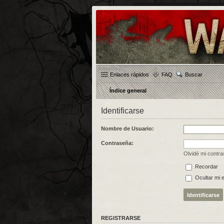
Enlaces rápidos
FAQ
Buscar
Índice general
Identificarse
Nombre de Usuario:
Contraseña:
Olvidé mi contr
Recordar
Ocultar mi 
REGISTRARSE