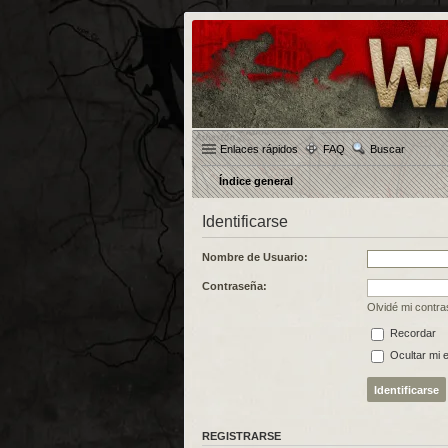
Enlaces rápidos
FAQ
Buscar
Índice general
Identificarse
Nombre de Usuario:
Contraseña:
Olvidé mi contr
Recordar
Ocultar mi 
REGISTRARSE