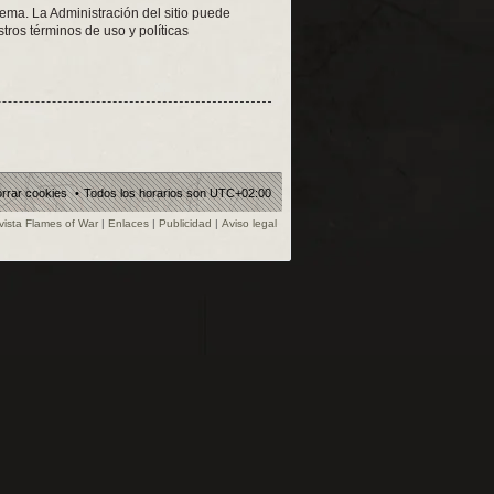
tema. La Administración del sitio puede
tros términos de uso y políticas
rrar cookies
Todos los horarios son
UTC+02:00
vista Flames of War
|
Enlaces
|
Publicidad
|
Aviso legal