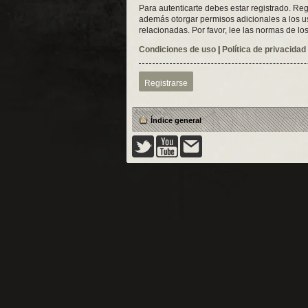
Para autenticarte debes estar registrado. Reg
además otorgar permisos adicionales a los usu
relacionadas. Por favor, lee las normas de los
Condiciones de uso
|
Política de privacidad
Registrarse
Índice general