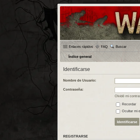
Enlaces rápidos
FAQ
Buscar
Índice general
Identificarse
Nombre de Usuario:
Contraseña:
Olvidé mi contr
Recordar
Ocultar mi 
REGISTRARSE