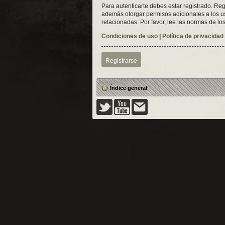
Para autenticarte debes estar registrado. Reg
además otorgar permisos adicionales a los usu
relacionadas. Por favor, lee las normas de los
Condiciones de uso
|
Política de privacidad
Registrarse
Índice general