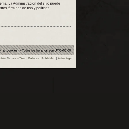
tema. La Administración del sitio puede
tros términos de uso y políticas
rrar cookies
Todos los horarios son
UTC+02:00
vista Flames of War
|
Enlaces
|
Publicidad
|
Aviso legal