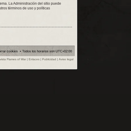
tema. La Administración del sitio puede
tros términos de uso y políticas
rrar cookies
Todos los horarios son
UTC+02:00
vista Flames of War
|
Enlaces
|
Publicidad
|
Aviso legal