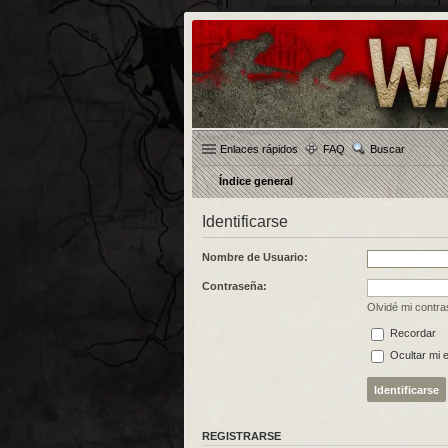
Enlaces rápidos
FAQ
Buscar
Índice general
Identificarse
Nombre de Usuario:
Contraseña:
Olvidé mi contr
Recordar
Ocultar mi 
REGISTRARSE