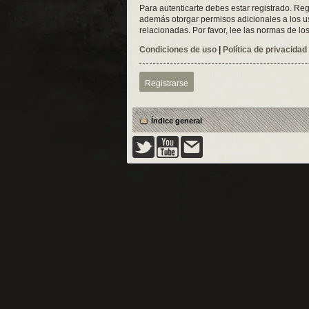
Para autenticarte debes estar registrado. Reg
además otorgar permisos adicionales a los usu
relacionadas. Por favor, lee las normas de los
Condiciones de uso
|
Política de privacidad
Registrarse
Índice general