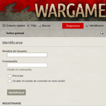
Enlaces rápidos
FAQ
Buscar
Identificarse
Registrarse
Índice general
us
Identificarse
car
Nombre de Usuario:
Contraseña:
Olvidé mi contraseña
Recordar
Ocultar mi estado de conexión en esta sesión
REGISTRARSE