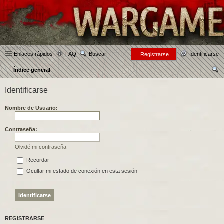
Enlaces rápidos
FAQ
Buscar
Identificarse
Registrarse
Índice general
us
Identificarse
car
Nombre de Usuario:
Contraseña:
Olvidé mi contraseña
Recordar
Ocultar mi estado de conexión en esta sesión
REGISTRARSE