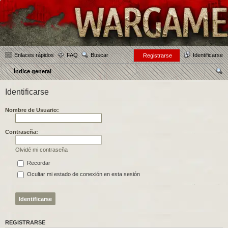
Enlaces rápidos
FAQ
Buscar
Identificarse
Registrarse
Índice general
us
Identificarse
car
Nombre de Usuario:
Contraseña:
Olvidé mi contraseña
Recordar
Ocultar mi estado de conexión en esta sesión
REGISTRARSE