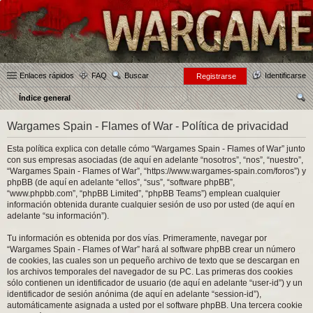
Enlaces rápidos
FAQ
Buscar
Identificarse
Registrarse
Índice general
us
Wargames Spain - Flames of War - Política de privacidad
car
Esta política explica con detalle cómo “Wargames Spain - Flames of War” junto
con sus empresas asociadas (de aquí en adelante “nosotros”, “nos”, “nuestro”,
“Wargames Spain - Flames of War”, “https://www.wargames-spain.com/foros”) y
phpBB (de aquí en adelante “ellos”, “sus”, “software phpBB”,
“www.phpbb.com”, “phpBB Limited”, “phpBB Teams”) emplean cualquier
información obtenida durante cualquier sesión de uso por usted (de aquí en
adelante “su información”).
Tu información es obtenida por dos vías. Primeramente, navegar por
“Wargames Spain - Flames of War” hará al software phpBB crear un número
de cookies, las cuales son un pequeño archivo de texto que se descargan en
los archivos temporales del navegador de su PC. Las primeras dos cookies
sólo contienen un identificador de usuario (de aquí en adelante “user-id”) y un
identificador de sesión anónima (de aquí en adelante “session-id”),
automáticamente asignada a usted por el software phpBB. Una tercera cookie