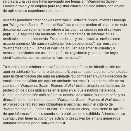
se creará una vez que haya navegado por temas en “Wargames Spain -
Flames of War” y se emplea para registrar cuales han sido leídos, con objeto
de optimizar su experiencia de usuario.
Además podemos crear cookies externas al software phpBB mientras navega
por “Wargames Spain - Flames of War”, las cuales exceden el alcance de este
documento que solamente se refiere a las páginas creadas por el software
phpBB. La segunda vía mediante la que obtenemos su información es
mediante lo que usted envía. Esto puede ser, y no limitado a: envíos como
usuario anónimo (de aquí en adelante “envíos anónimos”), su registro en
“Wargames Spain - Flames of War” (de aquí en adelante “su cuenta”) y
mensajes enviados por usted después de registrarse y mientras se haya
identificado (de aquí en adelante “sus mensajes”).
Tu cuenta como mínimo constará de un nombre único de identificación (de
aquí en adelante “su nombre de usuario”), una contraseña personal empleada
para la identificación (de aquí en adelante “su contraseña”) y una dirección de
email personal válida (de aquí en adelante “su email”). La información de su
cuenta en “Wargames Spain - Flames of War” está protegida por las leyes de
protección de datos aplicables en el país en el que estamos instalados.
Cualquier información más allá de su nombre de usuario, su contraseña y su
dirección de e-mail requerida por “Wargames Spain - Flames of War” durante
el proceso de registro será obligatoria u opcional, según el criterio de
“Wargames Spain - Flames of War”. En cualquier caso, usted tiene la opción
de qué información en su cuenta será públicamente exhibida. Además, en su
cuenta, usted tiene la opción de activar o desactivar los emails generados
automáticamente por el software phpBB.