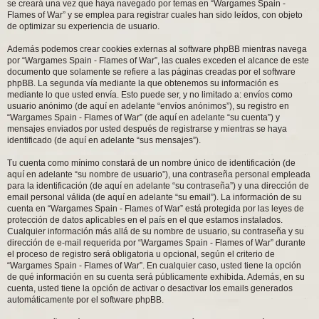
se creará una vez que haya navegado por temas en “Wargames Spain -
Flames of War” y se emplea para registrar cuales han sido leídos, con objeto
de optimizar su experiencia de usuario.
Además podemos crear cookies externas al software phpBB mientras navega
por “Wargames Spain - Flames of War”, las cuales exceden el alcance de este
documento que solamente se refiere a las páginas creadas por el software
phpBB. La segunda vía mediante la que obtenemos su información es
mediante lo que usted envía. Esto puede ser, y no limitado a: envíos como
usuario anónimo (de aquí en adelante “envíos anónimos”), su registro en
“Wargames Spain - Flames of War” (de aquí en adelante “su cuenta”) y
mensajes enviados por usted después de registrarse y mientras se haya
identificado (de aquí en adelante “sus mensajes”).
Tu cuenta como mínimo constará de un nombre único de identificación (de
aquí en adelante “su nombre de usuario”), una contraseña personal empleada
para la identificación (de aquí en adelante “su contraseña”) y una dirección de
email personal válida (de aquí en adelante “su email”). La información de su
cuenta en “Wargames Spain - Flames of War” está protegida por las leyes de
protección de datos aplicables en el país en el que estamos instalados.
Cualquier información más allá de su nombre de usuario, su contraseña y su
dirección de e-mail requerida por “Wargames Spain - Flames of War” durante
el proceso de registro será obligatoria u opcional, según el criterio de
“Wargames Spain - Flames of War”. En cualquier caso, usted tiene la opción
de qué información en su cuenta será públicamente exhibida. Además, en su
cuenta, usted tiene la opción de activar o desactivar los emails generados
automáticamente por el software phpBB.