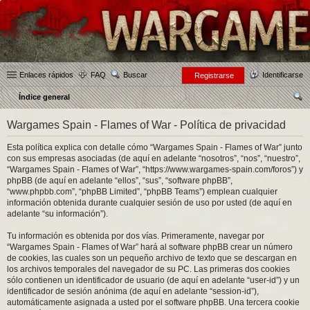
Enlaces rápidos
FAQ
Buscar
Identificarse
Registrarse
Índice general
us
Wargames Spain - Flames of War - Política de privacidad
car
Esta política explica con detalle cómo “Wargames Spain - Flames of War” junto
con sus empresas asociadas (de aquí en adelante “nosotros”, “nos”, “nuestro”,
“Wargames Spain - Flames of War”, “https://www.wargames-spain.com/foros”) y
phpBB (de aquí en adelante “ellos”, “sus”, “software phpBB”,
“www.phpbb.com”, “phpBB Limited”, “phpBB Teams”) emplean cualquier
información obtenida durante cualquier sesión de uso por usted (de aquí en
adelante “su información”).
Tu información es obtenida por dos vías. Primeramente, navegar por
“Wargames Spain - Flames of War” hará al software phpBB crear un número
de cookies, las cuales son un pequeño archivo de texto que se descargan en
los archivos temporales del navegador de su PC. Las primeras dos cookies
sólo contienen un identificador de usuario (de aquí en adelante “user-id”) y un
identificador de sesión anónima (de aquí en adelante “session-id”),
automáticamente asignada a usted por el software phpBB. Una tercera cookie