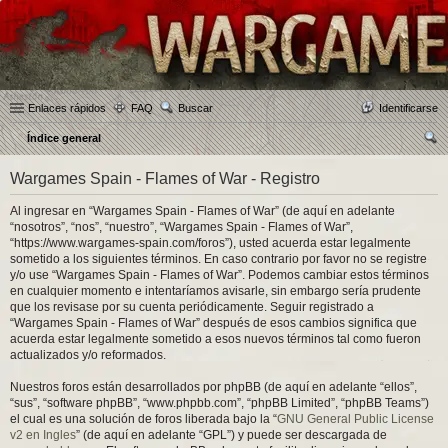
Enlaces rápidos
FAQ
Buscar
Identificarse
Índice general
us
Wargames Spain - Flames of War - Registro
car
Al ingresar en “Wargames Spain - Flames of War” (de aquí en adelante
“nosotros”, “nos”, “nuestro”, “Wargames Spain - Flames of War”,
“https://www.wargames-spain.com/foros”), usted acuerda estar legalmente
sometido a los siguientes términos. En caso contrario por favor no se registre
y/o use “Wargames Spain - Flames of War”. Podemos cambiar estos términos
en cualquier momento e intentaríamos avisarle, sin embargo sería prudente
que los revisase por su cuenta periódicamente. Seguir registrado a
“Wargames Spain - Flames of War” después de esos cambios significa que
acuerda estar legalmente sometido a esos nuevos términos tal como fueron
actualizados y/o reformados.
Nuestros foros están desarrollados por phpBB (de aquí en adelante “ellos”,
“sus”, “software phpBB”, “www.phpbb.com”, “phpBB Limited”, “phpBB Teams”)
el cual es una solución de foros liberada bajo la “
GNU General Public License
v2 en Ingles
” (de aquí en adelante “GPL”) y puede ser descargada de