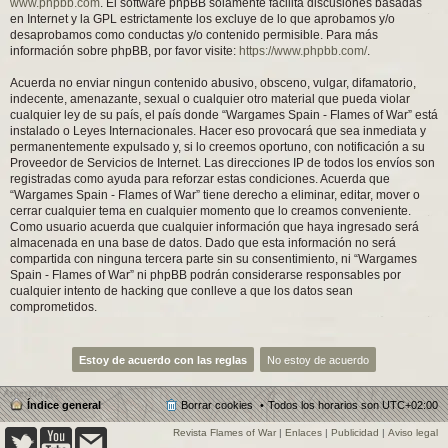
www.phpbb.com
. El software phpBB solamente facilita discusiones basadas
en Internet y la GPL estrictamente los excluye de lo que aprobamos y/o
desaprobamos como conductas y/o contenido permisible. Para más
información sobre phpBB, por favor visite:
https://www.phpbb.com/
.
Acuerda no enviar ningun contenido abusivo, obsceno, vulgar, difamatorio,
indecente, amenazante, sexual o cualquier otro material que pueda violar
cualquier ley de su país, el país donde “Wargames Spain - Flames of War” está
instalado o Leyes Internacionales. Hacer eso provocará que sea inmediata y
permanentemente expulsado y, si lo creemos oportuno, con notificación a su
Proveedor de Servicios de Internet. Las direcciones IP de todos los envíos son
registradas como ayuda para reforzar estas condiciones. Acuerda que
“Wargames Spain - Flames of War” tiene derecho a eliminar, editar, mover o
cerrar cualquier tema en cualquier momento que lo creamos conveniente.
Como usuario acuerda que cualquier información que haya ingresado será
almacenada en una base de datos. Dado que esta información no será
compartida con ninguna tercera parte sin su consentimiento, ni “Wargames
Spain - Flames of War” ni phpBB podrán considerarse responsables por
cualquier intento de hacking que conlleve a que los datos sean
comprometidos.
Índice general
Borrar cookies
Todos los horarios son
UTC+02:00
Revista Flames of War
|
Enlaces
|
Publicidad
|
Aviso legal