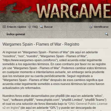
Enlaces rápidos
FAQ
Buscar
Identificarse
Índice general
us
Wargames Spain - Flames of War - Registro
car
Al ingresar en “Wargames Spain - Flames of War” (de aquí en adelante
“nosotros”, “nos”, “nuestro”, “Wargames Spain - Flames of War”,
“https://www.wargames-spain.com/foros”), usted acuerda estar legalmente
sometido a los siguientes términos. En caso contrario por favor no se registre
y/o use “Wargames Spain - Flames of War”. Podemos cambiar estos términos
en cualquier momento e intentaríamos avisarle, sin embargo sería prudente
que los revisase por su cuenta periódicamente. Seguir registrado a
“Wargames Spain - Flames of War” después de esos cambios significa que
acuerda estar legalmente sometido a esos nuevos términos tal como fueron
actualizados y/o reformados.
Nuestros foros están desarrollados por phpBB (de aquí en adelante “ellos”,
“sus”, “software phpBB”, “www.phpbb.com”, “phpBB Limited”, “phpBB Teams”)
el cual es una solución de foros liberada bajo la “
GNU General Public License
v2 en Ingles
” (de aquí en adelante “GPL”) y puede ser descargada de